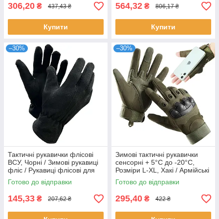
306,20
564,32
₴
₴
437,43 ₴
806,17 ₴
Купити
Купити
–30%
–30%
Тактичні рукавички флісові
Зимові тактичні рукавички
ВСУ, Чорні / Зимові рукавиці
сенсорні + 5°C до -20°C,
фліс / Рукавиці флісові для
Розміри L-XL, Хакі / Армійські
військових
рукавички штурмові
Готово до відправки
Готово до відправки
145,33
295,40
₴
₴
207,62 ₴
422 ₴