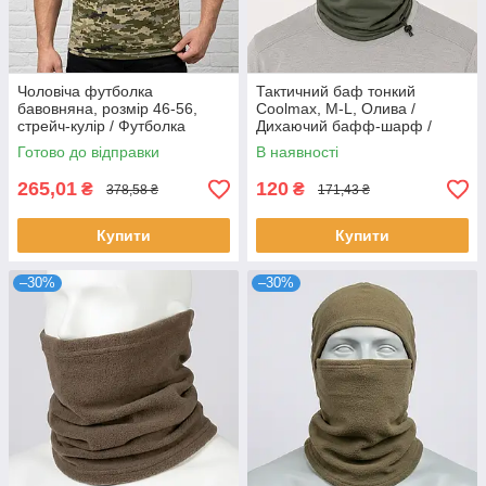
Чоловіча футболка
Тактичний баф тонкий
бавовняна, розмір 46-56,
Coolmax, M-L, Олива /
стрейч-кулір / Футболка
Дихаючий бафф-шарф /
камуфляж / Тактична
Літний бафф / Тактичний
Готово до відправки
В наявності
футболка для військових
шарф-труба
265,01
120
₴
₴
378,58 ₴
171,43 ₴
Купити
Купити
–30%
–30%