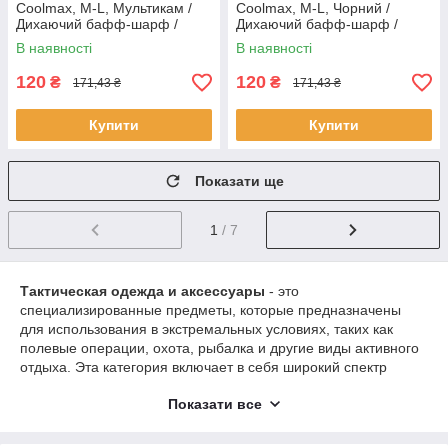
Coolmax, M-L, Мультикам /
Coolmax, M-L, Чорний /
Дихаючий бафф-шарф /
Дихаючий бафф-шарф /
Літний бафф / Тактичний
Літний бафф / Тактичний
В наявності
В наявності
шарф-труба
шарф-труба
120
120
₴
₴
171,43 ₴
171,43 ₴
Купити
Купити
Показати ще
1
/ 7
Тактическая одежда и аксессуары
- это
специализированные предметы, которые предназначены
для использования в экстремальных условиях, таких как
полевые операции, охота, рыбалка и другие виды активного
отдыха. Эта категория включает в себя широкий спектр
товаров, включая головные уборы, очки, ремни, перчатки и
Показати все
другие аксессуары.
Тактические головные уборы
, такие как кепки, балаклавы