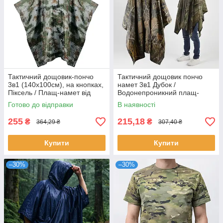
Тактичний дощовик-пончо
Тактичний дощовик пончо
3в1 (140х100см), на кнопках,
намет 3в1 Дубок /
Піксель / Плащ-намет від
Водонепроникний плащ-
дощу / Дощовик ЗСУ
накидка від дощу/ Дощовик з
Готово до відправки
В наявності
капюшоном
255
215,18
₴
₴
364,29 ₴
307,40 ₴
Купити
Купити
–30%
–30%