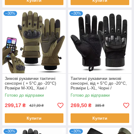
Купити
Купити
–30%
–30%
Зимові рукавички тактичні
Тактичні рукавички зимові
сенсорні ( + 5°C до -20°C)
сенсорні, від + 5°C до -20°C,
Розміри M-XХL, Хакі /
Розміри L-XL, Чорні /
Штурмові рукавички
Штурмові рукавички ЗСУ
Готово до відправки
Готово до відправки
повнопалі
299,17
269,50
₴
₴
427,39 ₴
385 ₴
Купити
Купити
–30%
–30%