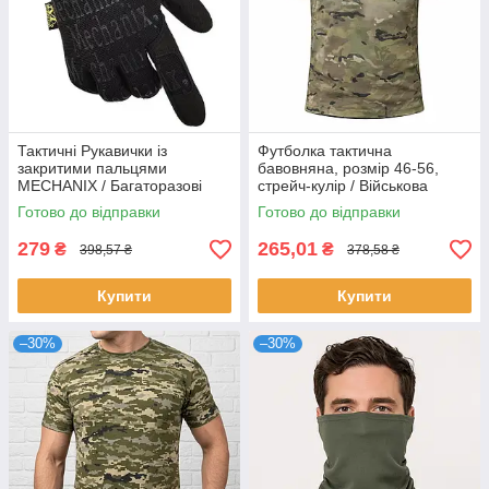
Тактичні Рукавички із
Футболка тактична
закритими пальцями
бавовняна, розмір 46-56,
MECHANIX / Багаторазові
стрейч-кулір / Військова
робочі рукавички
футболка / Чоловіча
Готово до відправки
Готово до відправки
армійська футболка
279
265,01
₴
₴
398,57 ₴
378,58 ₴
Купити
Купити
–30%
–30%