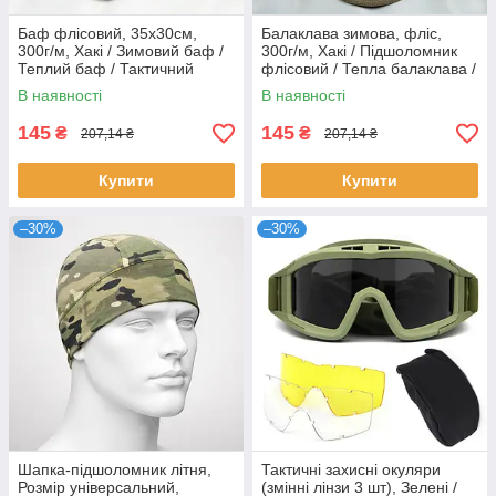
Баф флісовий, 35х30см,
Балаклава зимова, фліс,
300г/м, Хакі / Зимовий баф /
300г/м, Хакі / Підшоломник
Теплий баф / Тактичний
флісовий / Тепла балаклава /
шарф-труба
Балаклава флісова
В наявності
В наявності
145
145
₴
₴
207,14 ₴
207,14 ₴
Купити
Купити
–30%
–30%
Шапка-підшоломник літня,
Тактичні захисні окуляри
Розмір універсальний,
(змінні лінзи 3 шт), Зелені /