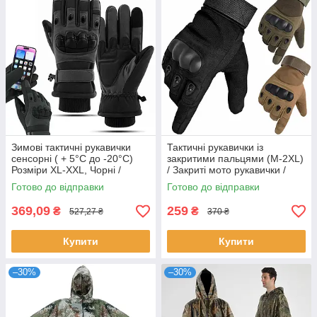
Зимові тактичні рукавички
Тактичні рукавички із
сенсорні ( + 5°C до -20°C)
закритими пальцями (М-2XL)
Розміри ХL-XХL, Чорні /
/ Закриті мото рукавички /
Штурмові рукавички
Чоловічі рукавички військові
Готово до відправки
Готово до відправки
повнопалі
369,09
259
₴
₴
527,27 ₴
370 ₴
Купити
Купити
–30%
–30%