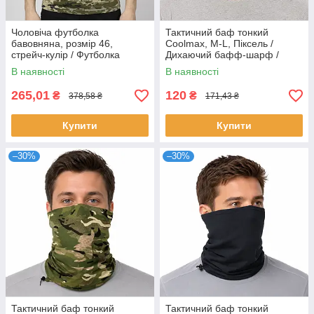
Чоловіча футболка
Тактичний баф тонкий
бавовняна, розмір 46,
Coolmax, M-L, Піксель /
стрейч-кулір / Футболка
Дихаючий бафф-шарф /
камуфляж / Тактична
Літний бафф / Тактичний
В наявності
В наявності
футболка для військових
шарф-труба
265,01
120
₴
₴
378,58 ₴
171,43 ₴
Купити
Купити
–30%
–30%
Тактичний баф тонкий
Тактичний баф тонкий