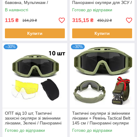
бавовна, Мультикам /
Панорамні окуляри для ЗСУ /
Підшоломник літній трикотаж
Балістичні окуляри
В наявності
Готово до відправки
/ Шапка тактична
115
315,15
₴
₴
164,29 ₴
450,22 ₴
Купити
Купити
–30%
–30%
ОПТ від 10 шт, Тактичні
Тактичні окуляри зі змінними
захисні окуляри зі змінними
лінзами + Ремінь Tactical Belt
лінзами, Зелені / Панорамні
145 см / Панорамні окуляри
балістичні окуляри для ЗСУ
для ЗСУ
Готово до відправки
Готово до відправки