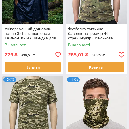
Універсальний дощовик-
Футболка тактична
пончо 3в1 з капюшоном,
бавовняна, розмір 46,
Темно-Синій / Накидка для
стрейч-кулір / Військова
подорожей та відпочинку
футболка / Чоловіча
В наявності
В наявності
армійська футболка
279
265,01
₴
₴
398,57 ₴
378,58 ₴
Купити
Купити
–30%
–30%