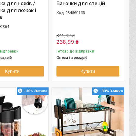
ка для ножів /
Баночки для спецій
ка для ложок і
234560155
к
92364
341,42 ₴
238,99 ₴
 відправки
Готово до відправки
роздріб
Оптом і в роздріб
Купити
Купити
–30%
–30%