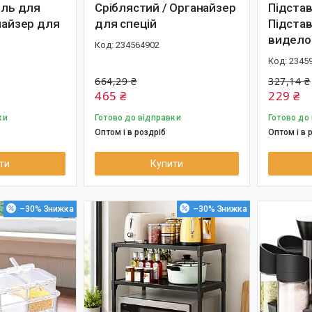
ель для
Сріблястий / Органайзер
Підстав
найзер для
для спецій
Підстав
видело
234564902
2345
664,29 ₴
327,14 ₴
465 ₴
229 ₴
ки
Готово до відправки
Готово до
Оптом і в роздріб
Оптом і в 
ти
Купити
–30%
–30%