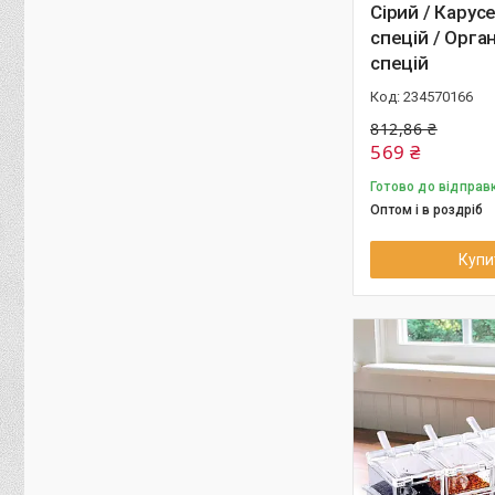
Сірий / Карус
спецій / Орга
спецій
234570166
812,86 ₴
569 ₴
Готово до відправ
Оптом і в роздріб
Купи