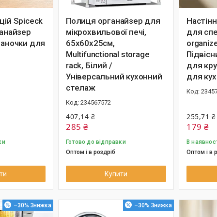
цій Spiceck
Полиця органайзер для
Настінн
ганайзер
мікрохвильової печі,
для спе
Баночки для
65x60x25см,
organize
Multifunctional storage
Підвісн
rack, Білий /
для кру
Універсальний кухонний
для кух
стелаж
2345
234567572
407,14 ₴
255,71 ₴
285 ₴
179 ₴
ки
Готово до відправки
В наявнос
Оптом і в роздріб
Оптом і в 
ти
Купити
–30%
–30%