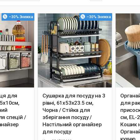
–30%
–30%
иця для
Сушарка для посуду на 3
Органа
,5х10см,
рівні, 61х53х23.5 см,
для ра
ний
Чорна / Стійка для
присоск
я спецій /
зберігання посуду /
см, EL-2
анайзер
Настільний органайзер
Кошик н
для посуду
Органай
кухню