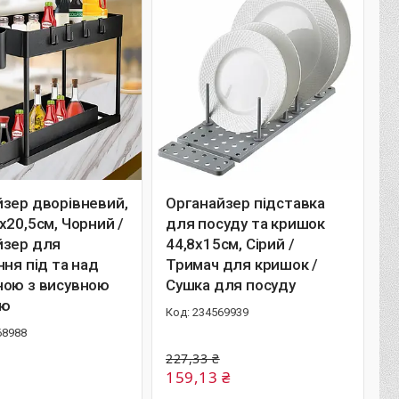
зер дворівневий,
Органайзер підставка
х20,5см, Чорний /
для посуду та кришок
йзер для
44,8х15см, Сірий /
ння під та над
Тримач для кришок /
ною з висувною
Сушка для посуду
ею
234569939
68988
227,33 ₴
159,13 ₴