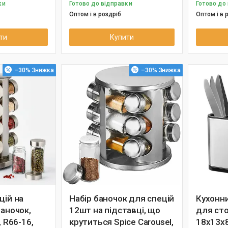
ки
Готово до відправки
Готово до
Оптом і в роздріб
Оптом і в 
ти
Купити
–30%
–30%
цій на
Набір баночок для спецій
Кухонн
баночок,
12шт на підставці, що
для ст
, R66-16,
крутиться Spice Carousel,
18х13х8