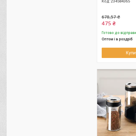
234584365
678,57 ₴
475 ₴
Готово до відправ
Оптом і в роздріб
Купи