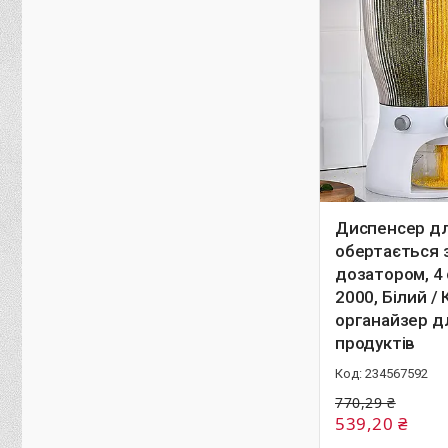
Диспенсер дл
обертається 
дозатором, 4 
2000, Білий /
органайзер д
продуктів
234567592
770,29 ₴
539,20 ₴