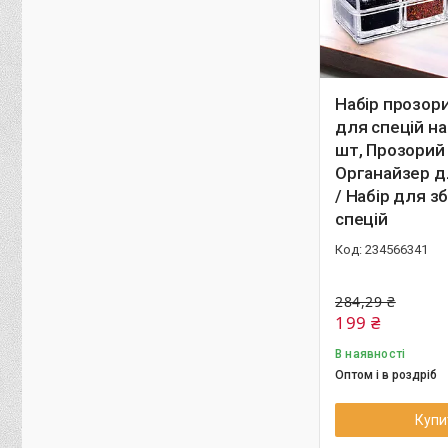
Набір прозор
для спецій на
шт, Прозорий 
Органайзер д
/ Набір для з
спецій
234566341
284,29 ₴
199 ₴
В наявності
Оптом і в роздріб
Купи