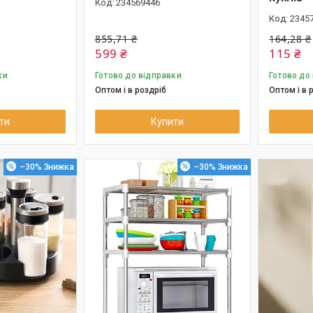
234569446
2345
855,71 ₴
164,28 ₴
599 ₴
115 ₴
ки
Готово до відправки
Готово до
Оптом і в роздріб
Оптом і в 
ти
Купити
–30%
–30%