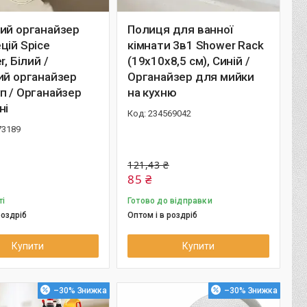
ий органайзер
Полиця для ванної
цій Spice
кімнати 3в1 Shower Rack
r, Білий /
(19x10x8,5 см), Синій /
ий органайзер
Органайзер для мийки
п / Органайзер
на кухню
ні
234569042
73189
121,43 ₴
85 ₴
ті
Готово до відправки
роздріб
Оптом і в роздріб
Купити
Купити
–30%
–30%