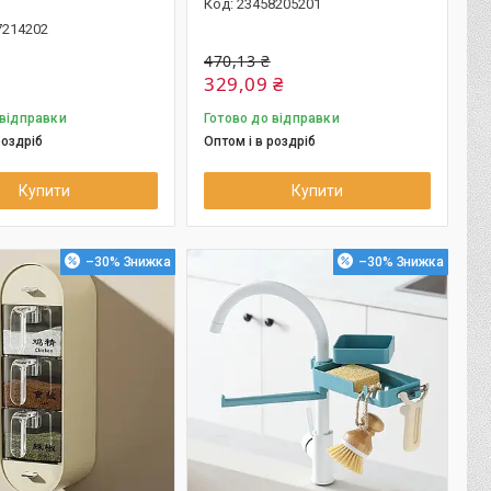
23458205201
7214202
470,13 ₴
329,09 ₴
 відправки
Готово до відправки
роздріб
Оптом і в роздріб
Купити
Купити
–30%
–30%