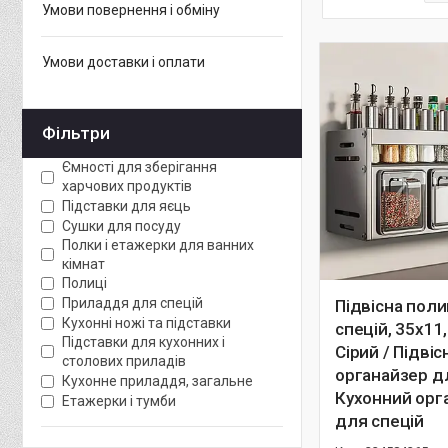
Умови повернення і обміну
Умови доставки і оплати
Фільтри
Ємності для зберігання
харчових продуктів
Підставки для яєць
Сушки для посуду
Полки і етажерки для ванних
кімнат
Полиці
Приладдя для спецій
Підвісна пол
Кухонні ножі та підставки
спецій, 35х11
Підставки для кухонних і
Сірий / Підвіс
столових приладів
органайзер дл
Кухонне приладдя, загальне
Кухонний орг
Етажерки і тумби
для спецій