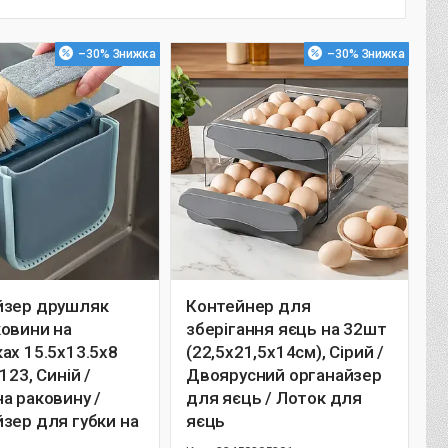
–30%
–30%
йзер друшляк
Контейнер для
ковини на
зберігання яєць на 32шт
ах 15.5x13.5х8
(22,5х21,5х14см), Сірий /
123, Синій /
Двоярусний органайзер
а раковину /
для яєць / Лоток для
зер для губки на
яєць