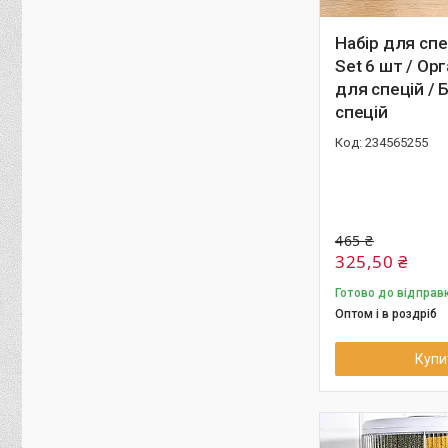
Набір для спе
Set 6 шт / Ор
для спецій / 
спецій
234565255
465 ₴
325,50 ₴
Готово до відправ
Оптом і в роздріб
Купи