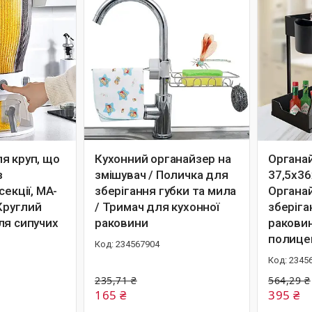
я круп, що
Кухонний органайзер на
Органай
з
змішувач / Поличка для
37,5х36
секції, MA-
зберігання губки та мила
Органа
 Круглий
/ Тримач для кухонної
зберіга
ля сипучих
раковини
ракови
полиц
234567904
2345
235,71 ₴
564,29 ₴
165 ₴
395 ₴