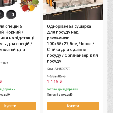
ля спецій 6
Однорівнева сушарка
й, Чорний /
для посуду над
иця на підставці
раковиною,
ель для спецій /
100х55х27,5см, Чорна /
мностей для
Стійка для сушіння
посуду / Органайзер для
посуду
75169
234590770
1 592,85 ₴
 ₴
1 115 ₴
 відправки
Готово до відправки
роздріб
Оптом і в роздріб
Купити
Купити