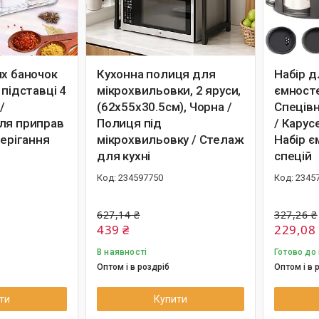
их баночок
Кухонна полиця для
Набір д
 підставці 4
мікрохвильовки, 2 яруси,
ємносте
/
(62х55х30.5см), Чорна /
Спецівн
ля приправ
Полиця під
/ Карус
берігання
мікрохвильовку / Стелаж
Набір є
для кухні
спецій
234597750
2345
627,14 ₴
327,26 ₴
439 ₴
229,08
В наявності
Готово до
Оптом і в роздріб
Оптом і в 
ти
Купити