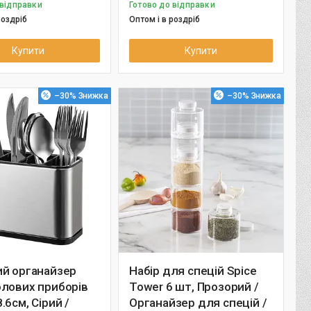
 відправки
Готово до відправки
роздріб
Оптом і в роздріб
Купити
Купити
–30%
–30%
ий органайзер
Набір для спецій Spice
олових приборів
Tower 6 шт, Прозорий /
.6см, Сірий /
Органайзер для спецій /