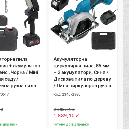
яторна пила
Акумуляторна
ова + акумулятор
циркулярна пила, 85 мм
ейсі, Чорна / Міні
+ 2 акумулятори, Синя /
я саду /
Дискова пила по дереву
чна ручна пила
/ Пила циркулярна ручна
70647
234572980
 ₴
2 698,71 ₴
1 889,10 ₴
 відправки
Готово до відправки