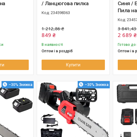
на
/ Ланцюгова пилка
Синя / 
Пила на
234598363
2345
1 212,86 ₴
3 841,43
849 ₴
2 689 ₴
ки
В наявності
Готово до
Оптом і в роздріб
Оптом і в 
ти
Купити
–30%
–30%