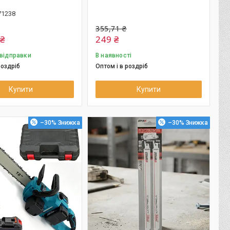
71238
355,71 ₴
 ₴
249 ₴
 відправки
В наявності
роздріб
Оптом і в роздріб
Купити
Купити
–30%
–30%