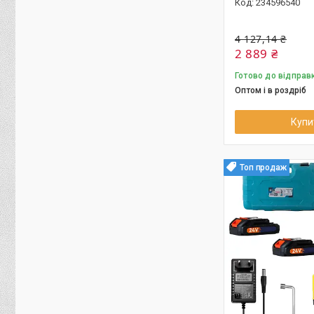
234596540
4 127,14 ₴
2 889 ₴
Готово до відправ
Оптом і в роздріб
Купи
Топ продаж