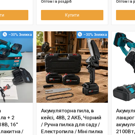
Оптом і в роздріб
Оптом і в 
ти
Купити
–30%
–30%
а
Акумуляторна пила, в
Акумул
ла + 2
кейсі, 48В, 2 АКБ, Чорний
ланцюго
8В, 16''
/ Ручна пилка для саду /
акумуля
Блакитна /
Електропила / Міні пилка
2100Вт, 