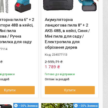
торна пила 6" + 2
Акумуляторна
тори 48В в кейсі,
ланцюгова пила 8" + 2
Міні пила
АКБ 48В, в кейсі, Синя /
ва / Ручна
Міні пила для саду /
опилка для саду
Електропила для
обрізання дерев
77114
234577113
 ₴
2 555,71 ₴
1 789 ₴
 відправки
Готово до відправки
роздріб
Оптом і в роздріб
Купити
Купити
–30%
–30%