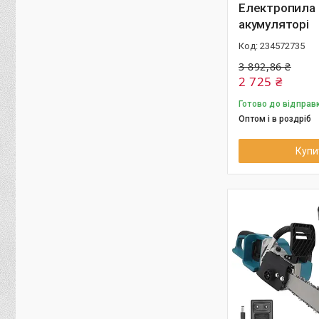
Електропила 
акумуляторі
234572735
3 892,86 ₴
2 725 ₴
Готово до відправ
Оптом і в роздріб
Купи