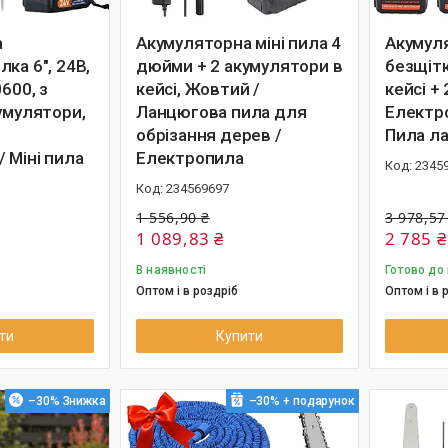
а
Акумуляторна міні пила 4
Акумул
ка 6", 24В,
дюйми + 2 акумулятори в
безщітк
600, з
кейсі, Жовтий /
кейсі +
умулятори,
Ланцюгова пила для
Електро
обрізання дерев /
Пила л
 Міні пила
Електропила
2345
234569697
1 556,90 ₴
3 978,57
1 089,83 ₴
2 785 ₴
В наявності
Готово до
Оптом і в роздріб
Оптом і в 
ти
Купити
–30%
–30%