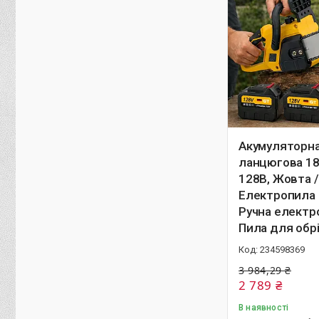
Акумуляторна
ланцюгова 18
128В, Жовта /
Електропила 
Ручна електр
Пила для обр
234598369
3 984,29 ₴
2 789 ₴
В наявності