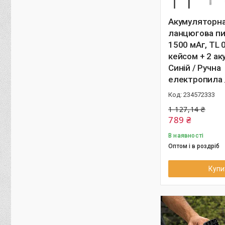
Акумуляторн
ланцюгова пил
1500 мАг, TL 0
кейсом + 2 ак
Синій / Ручна
електропила /
234572333
1 127,14 ₴
789 ₴
В наявності
Оптом і в роздріб
Купи