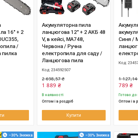
а
Акумуляторна пила
Акумуля
а 16" + 2
ланцюгова 12" + 2 АКБ 48
акумуля
DUC355,
V, в кейсі, MA748,
Синя / 
опила /
Червона / Ручна
ланцюго
 пилка
електропила для саду /
електр
Ланцюгова пила
2345
234592507
2 698,57 ₴
1 127,14
1 889 ₴
789 ₴
В наявності
Готово до
Оптом і в роздріб
Оптом і в 
ти
Купити
–30%
–30%