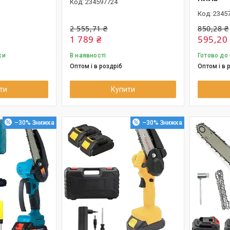
234597724
2345
2 555,71 ₴
850,28 ₴
1 789 ₴
595,20
ки
В наявності
Готово до
Оптом і в роздріб
Оптом і в 
ти
Купити
–30%
–30%