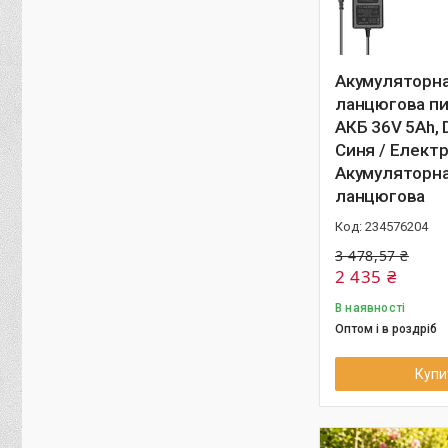
Акумуляторн
ланцюгова пил
АКБ 36V 5Ah, 
Синя / Електр
Акумуляторна
ланцюгова
234576204
3 478,57 ₴
2 435 ₴
В наявності
Оптом і в роздріб
Купи