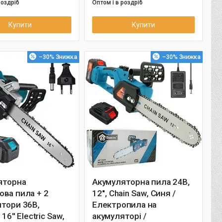
роздріб
Оптом і в роздріб
Купити
Купити
–30%
–30%
яторна
Акумуляторна пила 24В,
ва пила + 2
12'', Chain Saw, Синя /
тори 36В,
Електропила на
16'' Electric Saw,
акумуляторі /