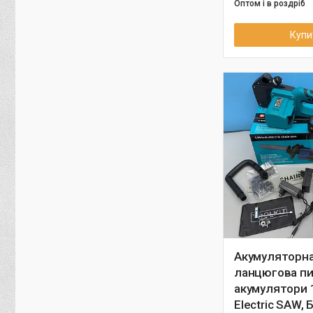
Оптом і в роздріб
Купи
Акумуляторн
ланцюгова пи
акумулятори 1
Electric SAW, 