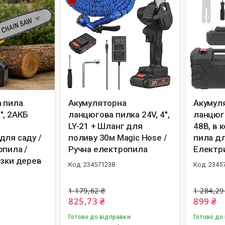
 пила
Акумуляторна
Акумул
", 2АКБ
ланцюгова пилка 24V, 4'',
ланцюг
LY-21 + Шланг для
48В, в к
для саду /
поливу 30м Magic Hose /
пила дл
опила /
Ручна електропила
Електри
ізки дерев
234571238
2345
1 179,62 ₴
1 284,29
825,73 ₴
899 ₴
Готово до відправки
Готово до