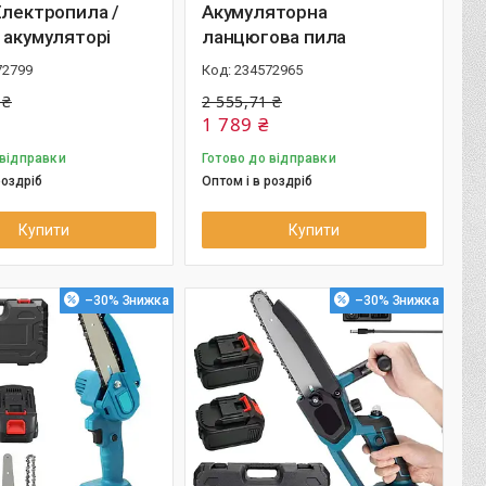
Електропила /
Акумуляторна
 акумуляторі
ланцюгова пила
72799
234572965
 ₴
2 555,71 ₴
1 789 ₴
 відправки
Готово до відправки
роздріб
Оптом і в роздріб
Купити
Купити
–30%
–30%