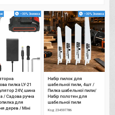
аж
–30%
–30%
яторна
Набір пилок для
ва пилка LY-21
шабельної пили, 4шт /
улятор 24V, шина
Пилка шабельної пили/
на / Садова ручна
Набір полотен для
опилка для
шабельної пили
ня дерев / Міні
234597786