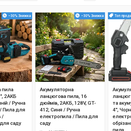
–30%
–30%
Топ прод
 пила
Акумуляторна
Акумул
", 2АКБ
ланцюгова пила, 16
ланцюго
иній / Ручна
дюймів, 2АКБ, 128V, GT-
та акум
/ Пила для
412, Синя / Ручна
4'', Чор
 /
електропила / Пила для
електр
для саду
саду
обрізан
пила