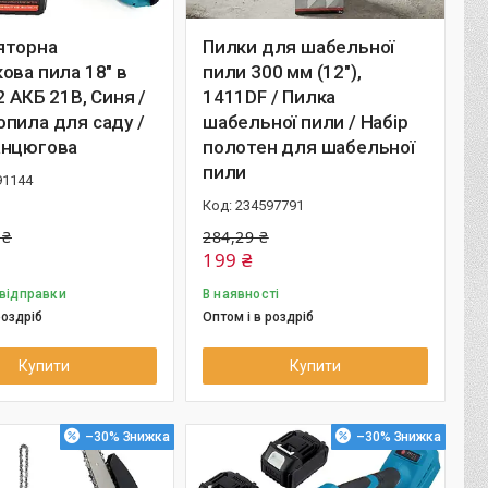
яторна
Пилки для шабельної
ова пила 18" в
пили 300 мм (12"),
 2 АКБ 21В, Синя /
1411DF / Пилка
пила для саду /
шабельної пили / Набір
анцюгова
полотен для шабельної
пили
91144
234597791
 ₴
284,29 ₴
199 ₴
 відправки
В наявності
роздріб
Оптом і в роздріб
Купити
Купити
–30%
–30%