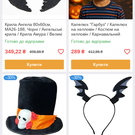
Крила Ангела 80х60см,
Капелюх "Гарбуз" / Капелюх
MA26-188, Чорні / Ангельські
на хелловін / Костюм на
крила / Крила Амура / Великі
хелловін / Карнавальний
крила на Хеллоуїн
капелюх / Шапка гарбуз
Готово до відправки
Готово до відправки
349,22
289
₴
₴
498,88 ₴
412,86 ₴
Купити
Купити
–30%
–30%