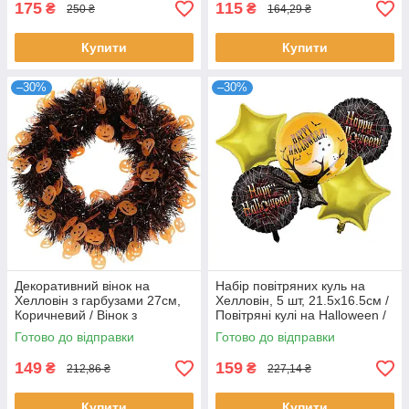
175
115
₴
₴
250 ₴
164,29 ₴
Купити
Купити
–30%
–30%
Декоративний вінок на
Набір повітряних куль на
Хелловін з гарбузами 27см,
Хелловін, 5 шт, 21.5х16.5см /
Коричневий / Вінок з
Повітряні кулі на Halloween /
гарбузами / Підвісний декор
Фонтан з куль / Декорації на
Готово до відправки
Готово до відправки
на двері / Декорація на
Хелловін
Хелловін
149
159
₴
₴
212,86 ₴
227,14 ₴
Купити
Купити