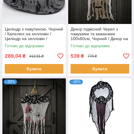
Циліндр з павутиною, Чорний
Декор підвісний Череп з
/ Капелюх на хелловін /
павуками та кажанами
Циліндр на хелловін /
100х60см, Чорний / Декор на
Капелюх з павутиною /
Хелловін з LED-
Готово до відправки
Готово до відправки
Карнавальний капелюх
підсвічуванням
289,04
539
₴
₴
412,91 ₴
770 ₴
Купити
Купити
–30%
–30%