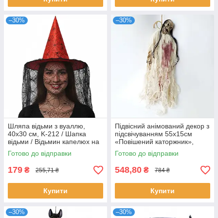
–30%
–30%
Шляпа відьми з вуаллю,
Підвісний анімований декор з
40х30 см, K-212 / Шапка
підсвічуванням 55х15см
відьми / Відьмин капелюх на
«Повішений каторжник»,
Хелловін / Ковпак відьми
Білий / Декор на Хеллоуїн
Готово до відправки
Готово до відправки
179
548,80
₴
₴
255,71 ₴
784 ₴
Купити
Купити
–30%
–30%