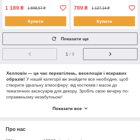
1 189
789
₴
₴
1 698,57 ₴
1 127,14 ₴
Купити
Купити
Показати ще
1
/ 9
Хелловін — це час перевтілень, веселощів і яскравих
образів!
У нашій категорії ви знайдете все необхідне, щоб
створити ідеальну атмосферу: від костюмів і масок до
тематичних аксесуарів для декору. Зробіть свою вечірку по-
справжньому незабутньою!
Переваги товарів для Хелловіна:
Показати все
Широкий вибір
костюмів для дітей і дорослих.
Оригінальні маски
, які створюють ефектні образи.
Про нас
Аксесуари для декору
, що допоможуть прикрасити
будь-який простір.