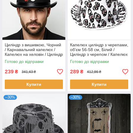
Циліндр з вишивкою, Чорний
Капелюх циліндр з черепами,
/ Карнавальний капелюх /
об'єм 56-58 см, Білий /
Капелюх на хеловін / Циліндр
Циліндр з черепом / Капелюх
на хеловін / Циліндр з
для хеллоуїна /
Готово до відправки
Готово до відправки
черепом
Карнавальний капелюх
239
289
₴
₴
341,43 ₴
412,86 ₴
Купити
Купити
–30%
–30%