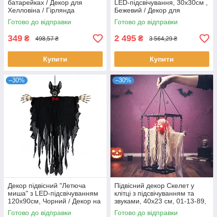
батарейках / Декор для
LED-підсвічування, 30х30см ,
Хелловіна / Гірлянда
Бежевий / Декор для
привидів / Гірлянда з
Хелловіна / Декоративні
Готово до відправки
Готово до відправки
привидами
черепи
349
2 495
₴
₴
498,57 ₴
3 564,29 ₴
Купити
Купити
–30%
–30%
Декор підвісний "Летюча
Підвісний декор Скелет у
миша" з LED-підсвічуванням
клітці з підсвічуванням та
120х90см, Чорний / Декор на
звуками, 40х23 см, 01-13-89,
Хелловін зі звуковими
Білий / Анімований декор на
Готово до відправки
Готово до відправки
ефектами
Хелловін