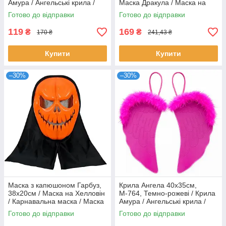
Амура / Ангельські крила /
Маска Дракула / Маска на
Крила на Хеллоуїн
Хелловін / Карнавальна
Готово до відправки
Готово до відправки
маска
119
169
₴
₴
170 ₴
241,43 ₴
Купити
Купити
–30%
–30%
Маска з капюшоном Гарбуз,
Крила Ангела 40х35см,
38х20см / Маска на Хелловін
М-764, Темно-рожеві / Крила
/ Карнавальна маска / Маска
Амура / Ангельські крила /
Гарбуз
Крила на Хеловін
Готово до відправки
Готово до відправки