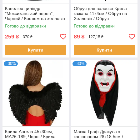
Капелюх циліндр
Обруч для волосся Крила
"Мексиканський череп",
кажана 11х4см / Обруч на
Чорний / Костюм на хелловін
Хелловін / Обруч
/ Капелюх з черепом /
декоративний
Готово до відправки
Готово до відправки
Капелюх для косплея
259
89
₴
₴
370 ₴
127,15 ₴
Купити
Купити
–30%
–30%
Крила Ангела 45х30см,
Маска Граф Дракула з
MA26-189, Чорні / Крила
капюшоном 28х18.5см /