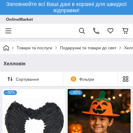
Заповнюйте всі Ваші дані в корзині для швидкої
відправки!
OnlineMarket
Товари та послуги
Подарунки та товари до свят
Хелл
Хелловін
Сортування
0
Фільтри
–30%
–30%