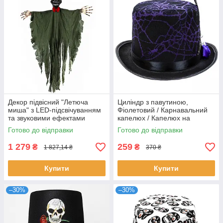
Декор підвісний "Летюча
Циліндр з павутиною,
миша" з LED-підсвічуванням
Фіолетовий / Карнавальний
та звуковими ефектами
капелюх / Капелюх на
120х90см, Зелений / Декор
хелловін
Готово до відправки
Готово до відправки
на Хелловін
1 279
259
₴
₴
1 827,14 ₴
370 ₴
Купити
Купити
–30%
–30%