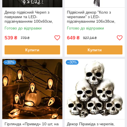
Декор підвісний Череп з
Підвісний декор "Коло з
павуками та LED-
черепами" з LED-
підсвічуванням 100х60см,
підсвічуванням 106х38см,
Чорний / Декор на Хелловін
Чорний / Декор на Хелловін з
Готово до відправки
Готово до відправки
миготливими очима
539
649
₴
₴
770 ₴
927,14 ₴
Купити
Купити
–30%
–30%
Гірлянда «Привид» 10 шт, на
Декор Піраміда з черепів,