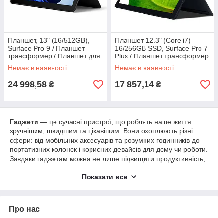
Планшет, 13" (16/512GB),
Планшет 12.3" (Core i7)
Surface Pro 9 / Планшет
16/256GB SSD, Surface Pro 7
трансформер / Планшет для
Plus / Планшет трансформер
роботи і навчання
2-в-1 / Планшет для роботи і
Немає в наявності
Немає в наявності
навчання
24 998,58
17 857,14
₴
₴
Гаджети
— це сучасні пристрої, що роблять наше життя
зручнішим, швидшим та цікавішим. Вони охоплюють різні
сфери: від мобільних аксесуарів та розумних годинників до
портативних колонок і корисних девайсів для дому чи роботи.
Завдяки гаджетам можна не лише підвищити продуктивність,
а й додати комфорту в повсякденні справи.
Показати все
Переваги гаджетів:
Компактність і зручність
у використанні.
Сучасний дизайн
, який підходить під будь-який
Про нас
стиль.