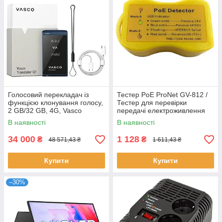
Голосовий перекладач із
Тестер PoE ProNet GV-812 /
функцією клонування голосу,
Тестер для перевірки
2 GB/32 GB, 4G, Vasco
передачі електроживлення
Translator Q1 / Портативний
кабелем Ethernet
В наявності
В наявності
перекладач автоматичний
34 000
1 128
₴
₴
48 571,43 ₴
1 611,43 ₴
Купити
Купити
–30%