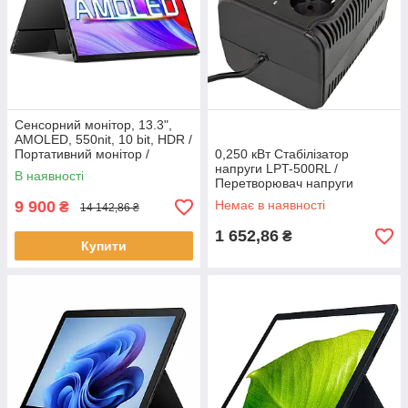
Сенсорний монітор, 13.3",
AMOLED, 550nit, 10 bit, HDR /
Портативний монітор /
0,250 кВт Стабілізатор
Портативний дисплей
напруги LPT-500RL /
В наявності
Перетворювач напруги
однофазний
9 900
Немає в наявності
₴
14 142,86 ₴
1 652,86
₴
Купити