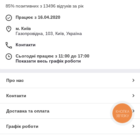
85% позитивних з 13496 відгуків за рік
Різноманітність функцій
для роботи, відпочинку та
навчання.
Працює з 16.04.2020
Мобільність
— легко брати із собою у подорожі чи
на роботу.
м. Київ
Газопровідна, 103, Київ, Україна
Доступність
: широкий вибір моделей для різних
потреб і бюджету.
Контакти
Сьогодні працює з 11:00 до 17:00
Показати весь графік роботи
Про нас
Контакти
Доставка та оплата
КНОПКА
ЗВ'ЯЗКУ
Графік роботи