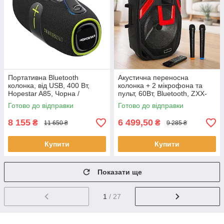
Портативна Bluetooth
Акустична переносна
колонка, від USB, 400 Вт,
колонка + 2 мікрофона та
Hopestar A85, Чорна /
пульт, 60Вт, Bluetooth, ZXX-
Безпровідна колонка / Блютуз
1503, Чорний / Автономна
Готово до відправки
Готово до відправки
колонка
акустика / Караоке-колонка
8 155
6 499,50
₴
₴
11 650 ₴
9 285 ₴
Купити
Купити
Показати ще
1
/ 27