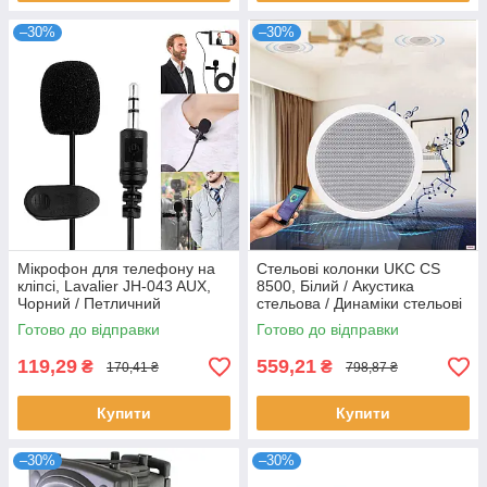
–30%
–30%
Мікрофон для телефону на
Стельові колонки UKC CS
кліпсі, Lavalier JH-043 AUX,
8500, Білий / Акустика
Чорний / Петличний
стельова / Динаміки стельові
мікрофон / Мікрофон
/ Акустична система
Готово до відправки
Готово до відправки
петличний
119,29
559,21
₴
₴
170,41 ₴
798,87 ₴
Купити
Купити
–30%
–30%