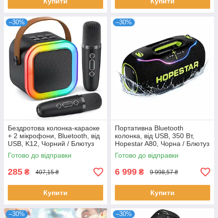
Купити
Купити
–30%
–30%
Бездротова колонка-караоке
Портативна Bluetooth
+ 2 мікрофони, Bluetooth, від
колонка, від USB, 350 Вт,
USB, K12, Чорний / Блютуз
Hopestar A80, Чорна / Блютуз
колонка з підсвіткою /
колонка / Безпровідна
Готово до відправки
Готово до відправки
Портативна колонка
колонка
285
6 999
₴
₴
407,15 ₴
9 998,57 ₴
Купити
Купити
–30%
–30%