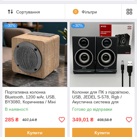
Сортування
0
Фільтри
–30%
–30%
Портативна колонка
Колонки для ПК з підсвіткою,
Bluetooth, 1200 мАг, USB,
USB, JEDEL S-578, Rgb /
BY3080, Коричнева / Міні
Акустична система для
колонка / Бездротова колонка
комп'ютера / Колонки для
В наявності
Готово до відправки
/ Блютуз колонка
ноутбука
285
349,01
₴
₴
407,14 ₴
498,58 ₴
Купити
Купити