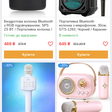
Бездротова колонка Bluetooth
Портативна Bluetooth
з RGB підсвічуванням, SPS
колонка з мікрофоном, 30см,
Z5 BT / Портативна колонка /
GTS-1283, Чорний / Караоке-
Мобільна колонка
система / Автономна
Готово до відправки
В наявності
акустична система
469
645
₴
₴
670 ₴
921,43 ₴
Купити
Купити
–30%
–30%