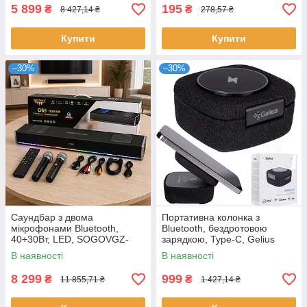
ПК
5 899
195
₴
₴
8 427,14 ₴
278,57 ₴
Купити
Купити
–30%
–30%
Саундбар з двома
Портативна колонка з
мікрофонами Bluetooth,
Bluetooth, бездротовою
40+30Вт, LED, SOGOVGZ-
зарядкою, Type-C, Gelius
G69, Чорний / Акустична
AirBeat GP-BS550 /
В наявності
В наявності
система для телевізора з
Бездротова Bluetooth колонка
караоке-мікрофонам
8 299
999
₴
₴
11 855,71 ₴
1 427,14 ₴