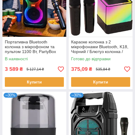
Портативна Bluetooth
Караоке колонка з 2
колонка з мікрофоном та
мікрофонами Bluetooth, K18,
пультом 1100 Вт, PartyBox
Чорний / Блютуз колонка /
320, Чорний / Портативна
Портативна колонка
В наявності
Готово до відправки
акустика / Блютуз колонка
3 589
375,09
₴
₴
5 127,14 ₴
535,84 ₴
Купити
Купити
–30%
–30%