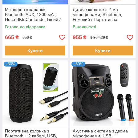
Мікрофон з караоке,
Дитяче караоке з 2-ма
Bluetooth, AUX, 1200 мАг,
мікрофонами, Bluetooth,
Hoco BK5 Cantando, Білий /
Рожевий / Портативна
Портативна колонка /
колонка-караоке / Bluetooth
Готово до відправки
В наявності
Мікрофон-колонка
колонка з мікрофоном
665
955
₴
₴
950 ₴
1 364,29 ₴
Купити
Купити
–30%
–30%
Портативна колонка з
Акустична система з двома
Bluetooth + 2 кабелі, USB,
мікрофонами, USB,