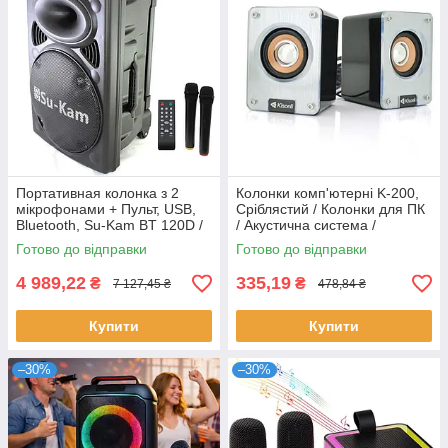
Портативная колонка з 2
Колонки комп'ютерні K-200,
мікрофонами + Пульт, USB,
Сріблястий / Колонки для ПК
Bluetooth, Su-Kam BT 120D /
/ Акустична система /
Автономна акустична
Колонки для ноутбука
Готово до відправки
Готово до відправки
система / Караоке-колонка
4 989,22
335,19
₴
₴
7 127,45 ₴
478,84 ₴
Купити
Купити
–30%
–30%