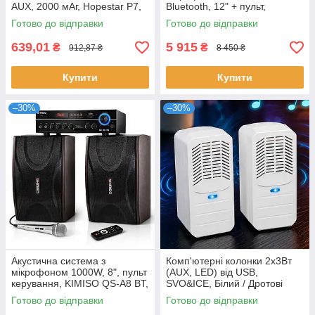
AUX, 2000 мАг, Hopestar P7,
Bluetooth, 12" + пульт,
Чорний / Портативна
TEMEISHENG SL12-14,
Готово до відправки
Готово до відправки
акустика / Блютуз колонка
Чорний / Портативна
акустика
639,01
5 915
₴
₴
912,87 ₴
8 450 ₴
Купити
Купити
–30%
–30%
Акустична система з
Комп'ютерні колонки 2х3Вт
мікрофоном 1000W, 8", пульт
(AUX, LED) від USB,
керування, KIMISO QS-A8 BT,
SVO&ICE, Білий / Дротові
Чорний / Караоке-система /
колонки для комп'ютера /
Готово до відправки
Готово до відправки
Колонки з караоке
Настільні стерео колонки для