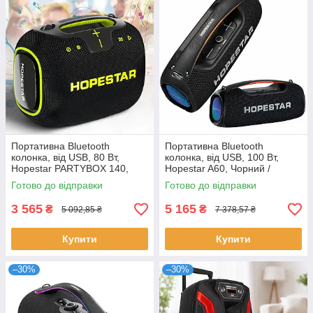
Портативна Bluetooth
Портативна Bluetooth
колонка, від USB, 80 Вт,
колонка, від USB, 100 Вт,
Hopestar PARTYBOX 140,
Hopestar A60, Чорний /
Чорний / Блютуз колонка /
Безпровідна колонка / Блютуз
Готово до відправки
Готово до відправки
Безпровідна колонка
колонка
3 565
5 165
₴
₴
5 092,85 ₴
7 378,57 ₴
Купити
Купити
–30%
–30%