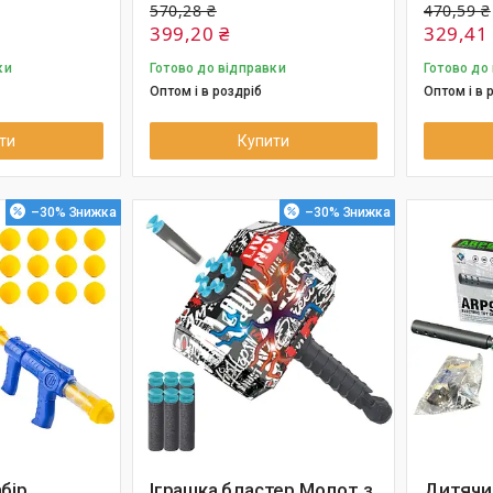
570,28 ₴
470,59 ₴
399,20 ₴
329,41
ки
Готово до відправки
Готово до
Оптом і в роздріб
Оптом і в 
ти
Купити
–30%
–30%
бір
Іграшка бластер Молот з
Дитячи