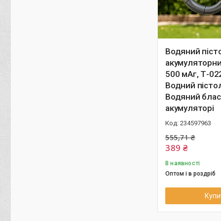
Водяний піст
акумуляторни
500 мАг, Т-02
Водний пістол
Водяний блас
акумуляторі
234597963
555,71 ₴
389 ₴
В наявності
Оптом і в роздріб
Купи