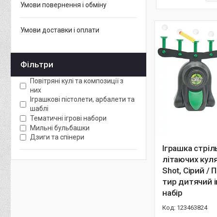
Умови повернення і обміну
Умови доставки і оплати
Фільтри
Повітряні кулі та композиції з
них
Іграшкові пістолети, арбалети та
шаблі
Тематичні ігрові набори
Мильні бульбашки
Дзиги та спінери
Іграшка стріл
літаючих куля
Shot, Сірий /
тир дитячий 
набір
123463824