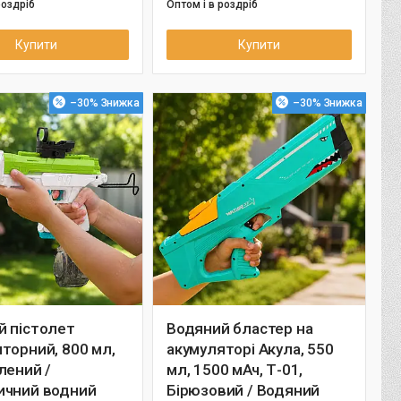
роздріб
Оптом і в роздріб
Купити
Купити
–30%
–30%
й пістолет
Водяний бластер на
торний, 800 мл,
акумуляторі Акула, 550
лений /
мл, 1500 мАч, Т-01,
ичний водний
Бірюзовий / Водяний