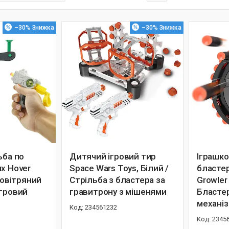
–30%
–30%
ьба по
Дитячий ігровий тир
Іграшк
х Hover
Space Wars Toys, Білий /
бластер
 Повітряний
Стрільба з бластера за
Growler
ігровий
гравитрону з мішенями
Бласте
механі
234561232
2345