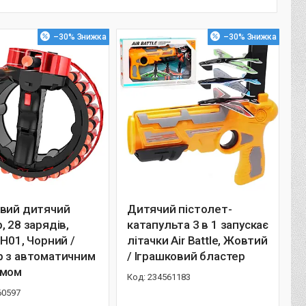
–30%
–30%
овий дитячий
Дитячий пістолет-
, 28 зарядів,
катапульта 3 в 1 запускає
 H01, Чорний /
літачки Air Battle, Жовтий
р з автоматичним
/ Іграшковий бластер
змом
234561183
60597