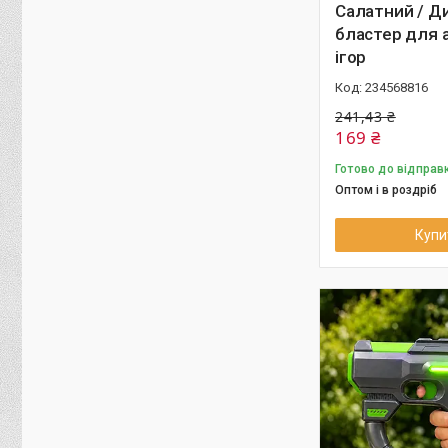
Салатний / Д
бластер для 
ігор
234568816
241,43 ₴
169 ₴
Готово до відправ
Оптом і в роздріб
Купи