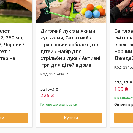
олет
Дитячий лук з м'якими
Світлов
й, 250 мл,
кульками, Салатний /
світлов
2, Чорний /
Іграшковий арбалет для
ефектам
ет /
дітей / Набір для
Чорний 
тер на
стрільби з лука / Активні
Джедай
ігри для дітей вдома
2345
234590817
278,57 ₴
195 ₴
321,43 ₴
225 ₴
В наявнос
Готово до відправки
Оптом і в 
ти
Купити