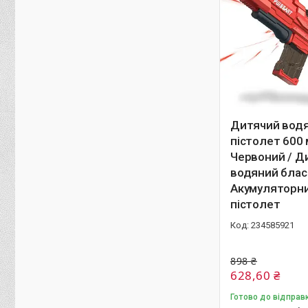
Дитячий вод
пістолет 600 
Червоний / Д
водяний блас
Акумуляторн
пістолет
234585921
898 ₴
628,60 ₴
Готово до відправ