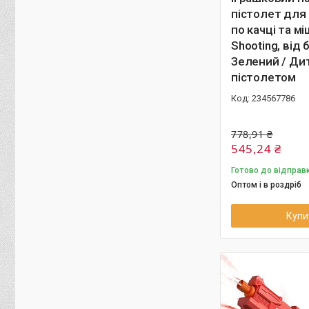
пістолет для
по качці та м
Shooting, від 
Зелений / Ди
пістолетом
234567786
778,91 ₴
545,24 ₴
Готово до відправ
Оптом і в роздріб
Купи