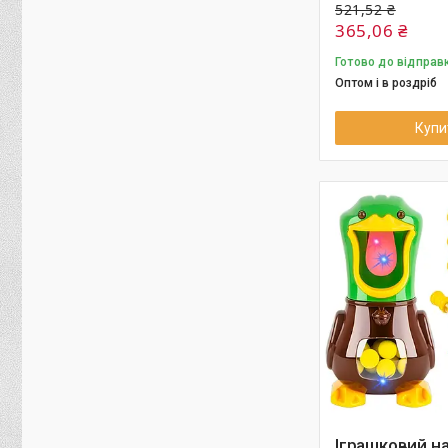
521,52 ₴
365,06 ₴
Готово до відправ
Оптом і в роздріб
Купи
Іграшковий на