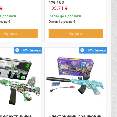
279,58 ₴
 ₴
195,71 ₴
 відправки
Готово до відправки
роздріб
Оптом і в роздріб
Купити
Купити
–30%
–30%
й електричний
Електричний іграшковий