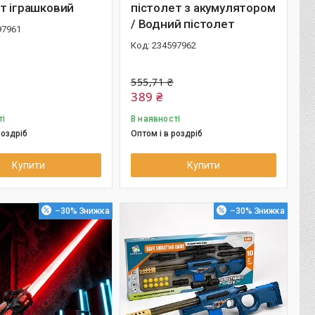
т іграшковий
пістолет з акумулятором
/ Водний пістолет
97961
234597962
555,71 ₴
389 ₴
ті
В наявності
роздріб
Оптом і в роздріб
Купити
Купити
–30%
–30%