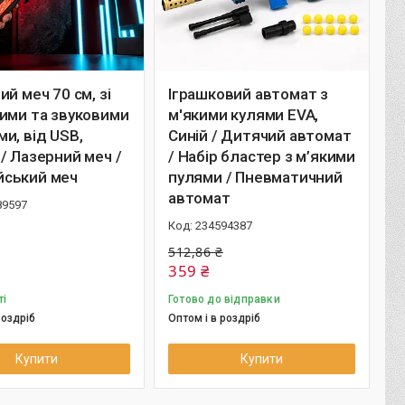
ий меч 70 см, зі
Іграшковий автомат з
ими та звуковими
м'якими кулями EVA,
и, від USB,
Синій / Дитячий автомат
/ Лазерний меч /
/ Набір бластер з м’якими
ський меч
пулями / Пневматичний
автомат
89597
234594387
512,86 ₴
359 ₴
ті
Готово до відправки
роздріб
Оптом і в роздріб
Купити
Купити