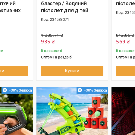
итячий
бластер / Водяний
пістоле
активних
пістолет для дітей
2345
234583071
1 335,71 ₴
812,86 ₴
935 ₴
569 ₴
ки
В наявності
В наявнос
Оптом і в роздріб
Оптом і в 
ти
Купити
–30%
–30%