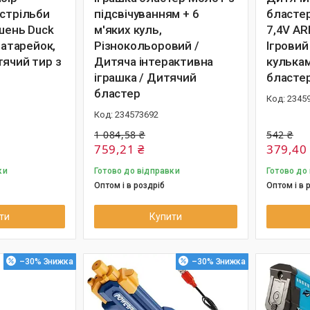
 стрільби
підсвічуванням + 6
бласте
ішень Duck
м'яких куль,
7,4V AR
батарейок,
Різнокольоровий /
Ігровий
тячий тир з
Дитяча інтерактивна
кулька
іграшка / Дитячий
бласте
бластер
2345
234573692
1 084,58 ₴
542 ₴
759,21 ₴
379,40
ки
Готово до відправки
Готово до
Оптом і в роздріб
Оптом і в 
ти
Купити
–30%
–30%