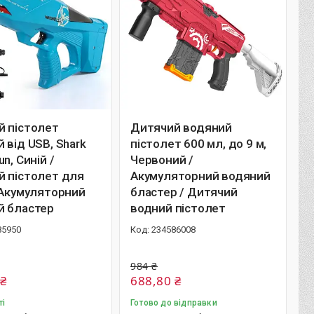
й пістолет
Дитячий водяний
 від USB, Shark
пістолет 600 мл, до 9 м,
n, Синій /
Червоний /
й пістолет для
Акумуляторний водяний
 Акумуляторний
бластер / Дитячий
й бластер
водний пістолет
85950
234586008
984 ₴
 ₴
688,80 ₴
ті
Готово до відправки