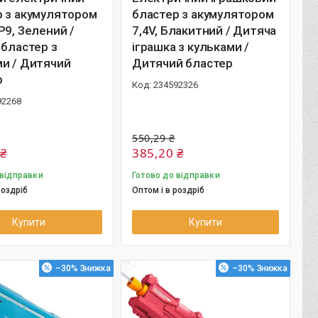
р з акумулятором
бластер з акумулятором
P9, Зелений /
7,4V, Блакитний / Дитяча
 бластер з
іграшка з кульками /
ми / Дитячий
Дитячий бластер
р
234592326
92268
550,29 ₴
 ₴
385,20 ₴
 відправки
Готово до відправки
роздріб
Оптом і в роздріб
Купити
Купити
–30%
–30%