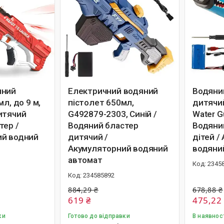
яний
Електричний водяний
Водяни
мл, до 9 м,
пістолет 650мл,
дитячий
итячий
G492879-2303, Синій /
Water Gu
тер /
Водяний бластер
Водяни
ий водний
дитячий /
дітей /
Акумуляторний водяний
водяни
автомат
2345
234585892
884,29 ₴
678,88 ₴
619 ₴
475,22
ки
Готово до відправки
В наявнос