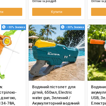
Оптом і в роздріб
Оптом і в 
ти
Купити
–30%
–30%
ук
Водяний пістолет для
Водяни
 стрілою-
дітей, 650мл, Electric
акумуля
 дзигою,
water gun, Зелений /
USB, Зе
134-78A,
Акумуляторний водяний
Електр