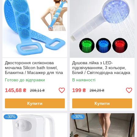
Двостороння силіконова
Душова лійка з LED-
мочалка Silicon bath towel,
підсвічуванням, 3 кольори,
Блакитна / Масажер для тіла
Білий / Світлодіодна насадка
/ Мочалка з ручками
для душу / Душова лійка /
Готово до відправки
В наявності
Насадка для душу
145,68
199
₴
₴
208,11 ₴
284,29 ₴
Купити
Купити
–30%
–30%