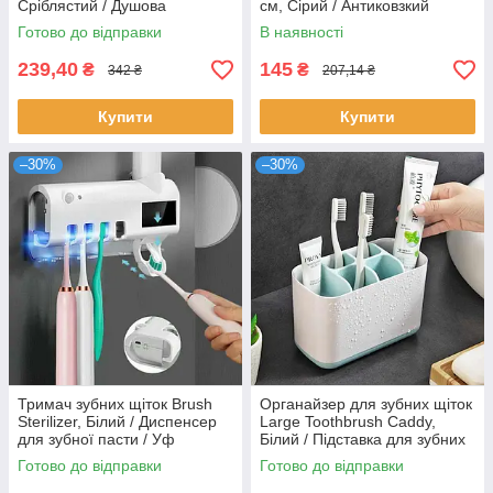
Сріблястий / Душова
см, Сірий / Антиковзкий
насадка-розпилювач /
килимок у ванну / Килимок на
Готово до відправки
В наявності
Насадка із фільтром для води
гумовій основі
239,40
145
₴
₴
342 ₴
207,14 ₴
Купити
Купити
–30%
–30%
Тримач зубних щіток Brush
Органайзер для зубних щіток
Sterilizer, Білий / Диспенсер
Large Toothbrush Caddy,
для зубної пасти / Уф
Білий / Підставка для зубних
стерилізатор
щіток
Готово до відправки
Готово до відправки