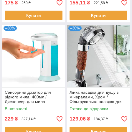
175
155,11
₴
₴
250 ₴
221,58 ₴
Купити
Купити
–30%
–30%
Сенсорний дозатор для
Лійка насадка для душу з
рідкого мила, 400мл /
мінералами, Хром /
Диспенсер для мила
Фільтрувальна насадка для
душу
В наявності
Готово до відправки
229
129,06
₴
₴
327,14 ₴
184,37 ₴
Купити
Купити