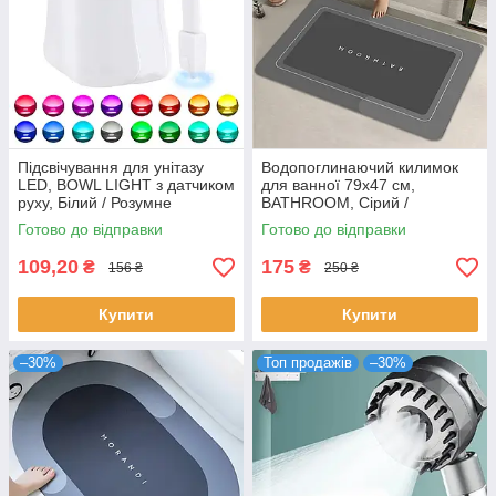
Підсвічування для унітазу
Водопоглинаючий килимок
LED, BOWL LIGHT з датчиком
для ванної 79х47 см,
руху, Білий / Розумне
BATHROOM, Сірий /
різнокольорове підсвічування
Антиковзний килимок у ванну
Готово до відправки
Готово до відправки
для унітазу
109,20
175
₴
₴
156 ₴
250 ₴
Купити
Купити
–30%
Топ продажів
–30%