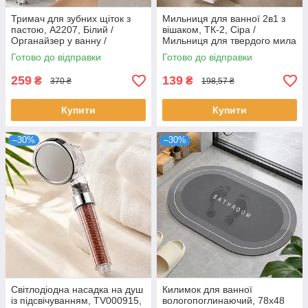
Тримач для зубних щіток з
Мильниця для ванної 2в1 з
пастою, A2207, Білий /
вішаком, ТК-2, Сіра /
Органайзер у ванну /
Мильниця для твердого мила
Диспенсер для щіток /
/ Настінна мильниця
Готово до відправки
Готово до відправки
Дозатор для зубної пасти
259
139
₴
₴
370 ₴
198,57 ₴
Купити
Купити
–30%
–30%
Світлодіодна насадка на душ
Килимок для ванної
із підсвічуванням, TV000915,
вологопоглинаючий, 78х48