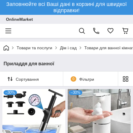
Заповнюйте всі Ваші дані в корзині для швидкої
відправки!
OnlineMarket
Товари та послуги
Дім і сад
Товари для ванної кімна
Приладдя для ванної
Сортування
0
Фільтри
–30%
–30%