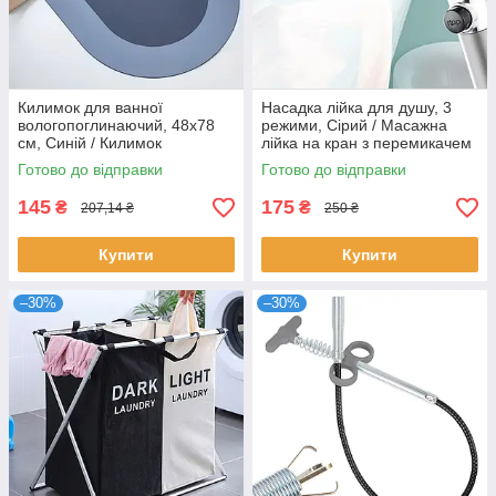
Килимок для ванної
Насадка лійка для душу, 3
вологопоглинаючий, 48х78
режими, Сірий / Масажна
см, Синій / Килимок
лійка на кран з перемикачем
антиковзний у ванну /
/ Турбо лійка з обертанням
Готово до відправки
Готово до відправки
Килимок на гумовій основі
на 360°
145
175
₴
₴
207,14 ₴
250 ₴
Купити
Купити
–30%
–30%