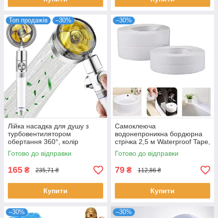
Топ продажів
–30%
–30%
Лійка насадка для душу з
Самоклеюча
турбовентилятором
водонепроникна бордюрна
обертання 360°, колір
стрічка 2,5 м Waterproof Tape,
Рандом / Водозберігаюча
Білий / Клейка стрічка для
Готово до відправки
Готово до відправки
насадка для душу
ванни
165
79
₴
₴
235,71 ₴
112,86 ₴
Купити
Купити
–30%
–30%