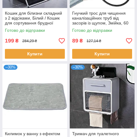
Кошик для білизни складний
Гнучкий трос для чищення
з 2 відсіками, Білий / Кошик
каналізаційних труб від
для сортування брудної
засорів із щупом, Змійка, 60
білизни / Тканинний кошик
см, Сірий / Інструмент для
Готово до відправки
Готово до відправки
чищення труб
199
89
₴
₴
284,29 ₴
127,14 ₴
Купити
Купити
–30%
–30%
Килимок у ванну з ефектом
Тримач для туалетного