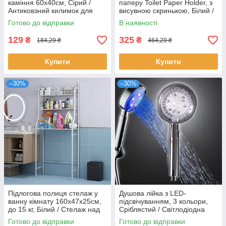
каміння 60х40см, Сірий /
паперу Toilet Paper Holder, з
Антиковзний килимок для
висувною скринькою, Білий /
ванної
Настінний диспенсер для
Готово до відправки
В наявності
паперу
129
325
₴
₴
184,29 ₴
464,29 ₴
Купити
Купити
–30%
–30%
Підлогова полиця стелаж у
Душова лійка з LED-
ванну кімнату 160х47х25см,
підсвічуванням, 3 кольори,
до 15 кг, Білий / Стелаж над
Сріблястий / Світлодіодна
унітазом / Підлоговий
насадка для душу / Насадка
Готово до відправки
Готово до відправки
туалетний стелаж
на душ з різнокольоровою