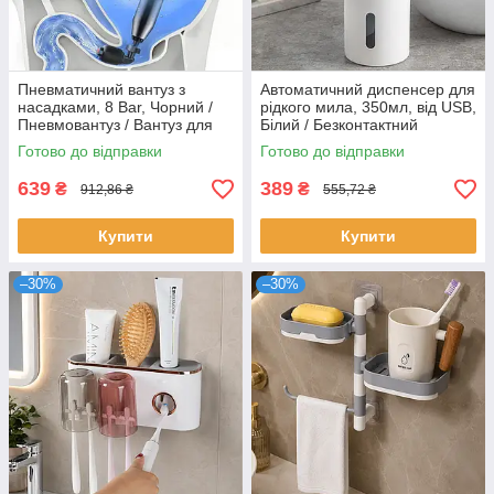
Пневматичний вантуз з
Автоматичний диспенсер для
насадками, 8 Bar, Чорний /
рідкого мила, 350мл, від USB,
Пневмовантуз / Вантуз для
Білий / Безконтактний
унітазу / Вантуз
диспенсер / Сенсорний
Готово до відправки
Готово до відправки
пневматичний
дозатор для мила
639
389
₴
₴
912,86 ₴
555,72 ₴
Купити
Купити
–30%
–30%