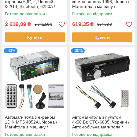
екраном 6,9", 2, Чорний
знімна панель 1096, Чорна /
/32GB, Bluetooth, 6280A /
Магнітола в машину /
Андроїд магнітола в машину
Магнітола в автомобіль
Готово до відправки
Готово до відправки
2 619,09
619,35
₴
₴
3 741,56 ₴
884,78 ₴
Купити
Купити
–30%
–30%
Автомагнітола з екраном
Автомагнітола з пультом,
1DIN MP5 4052AI, Чорна /
4x50 Вт, CTC-6035, Чорний /
Магнітола в машину /
Автомобільна магнітола /
Магнітола в автомобіль
Магнітофон в машину
Готово до відправки
Готово до відправки