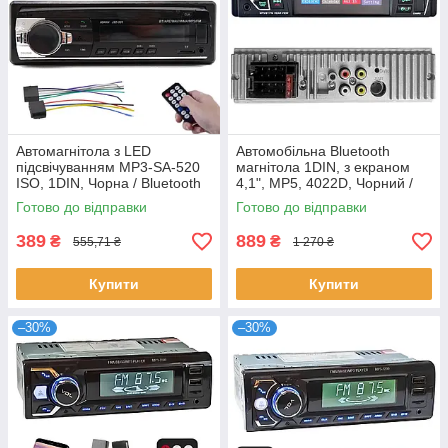
Автомагнітола з LED
Автомобільна Bluetooth
підсвічуванням MP3-SA-520
магнітола 1DIN, з екраном
ISO, 1DIN, Чорна / Bluetooth
4,1", MP5, 4022D, Чорний /
магнітола в машину
Автомагнітола / Магнітофон в
Готово до відправки
Готово до відправки
машину
389
889
₴
₴
555,71 ₴
1 270 ₴
Купити
Купити
–30%
–30%