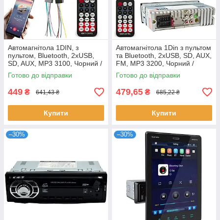
Автомагнітола 1DIN, з
Автомагнітола 1Din з пультом
пультом, Bluetooth, 2xUSB,
та Bluetooth, 2xUSB, SD, AUX,
SD, AUX, MP3 3100, Чорний /
FM, MP3 3200, Чорний /
Магнітола в машину /
Магнітола в авто
Готово до відправки
Готово до відправки
Магнітола в авто
449
479,65
₴
₴
641,43 ₴
685,22 ₴
Купити
Купити
–30%
–30%