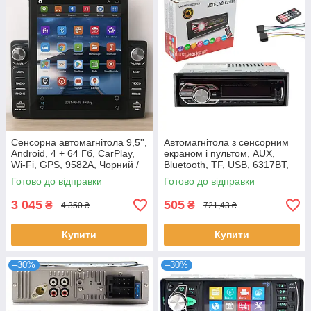
Сенсорна автомагнітола 9,5'',
Автомагнітола з сенсорним
Android, 4 + 64 Гб, CarPlay,
екраном і пультом, AUX,
Wi-Fi, GPS, 9582A, Чорний /
Bluetooth, TF, USB, 6317BT,
Магнітола в машину /
Rgb / Магнітола в машину
Готово до відправки
Готово до відправки
Автомобільна магнітола
3 045
505
₴
₴
4 350 ₴
721,43 ₴
Купити
Купити
–30%
–30%