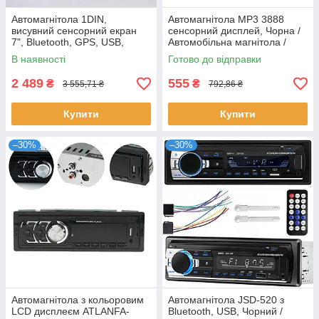
Автомагнітола 1DIN,
Автомагнітола MP3 3888
висувний сенсорний екран
сенсорний дисплей, Чорна /
7", Bluetooth, GPS, USB,
Автомобільна магнітола /
пульт, WZ 7102 , Чорна /
Магнітола в автомобіль
В наявності
Готово до відправки
Мультимедіа в авто / MP5
плеєр
2 489
555
₴
₴
3 555,71 ₴
792,86 ₴
Купити
Купити
–30%
–30%
Автомагнітола з кольоровим
Автомагнітола JSD-520 з
LCD дисплеєм ATLANFA-
Bluetooth, USB, Чорний /