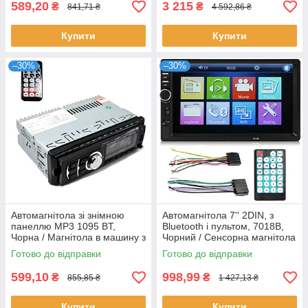
589,20
3 215
₴
₴
841,71 ₴
4 592,86 ₴
Купити
Купити
–30%
–30%
Автомагнітола зі знімною
Автомагнітола 7'' 2DIN, з
панеллю MP3 1095 BT,
Bluetooth і пультом, 7018B,
Чорна / Магнітола в машину з
Чорний / Сенсорна магнітола
пультом
в машину / Магнітофон в
Готово до відправки
Готово до відправки
машину
599,10
998,99
₴
₴
855,85 ₴
1 427,13 ₴
Купити
Купити