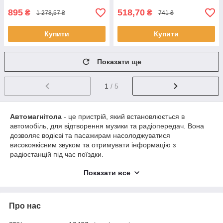
895
518,70
₴
₴
1 278,57 ₴
741 ₴
Купити
Купити
Показати ще
1
/ 5
Автомагнітола
- це пристрій, який встановлюється в
автомобіль, для відтворення музики та радіопередач. Вона
дозволяє водієві та пасажирам насолоджуватися
високоякісним звуком та отримувати інформацію з
радіостанцій під час поїздки.
Переваги автомагнітол полягають у їх універсальності
Показати все
та можливості підключення до різних джерел
аудіосигналу
. Наприклад, більшість автомагнітол мають
порти USB та Bluetooth, що дозволяє підключати до них
Про нас
смартфони, плеєри та інші пристрої з музикою. Це
забезпечує високу гнучкість та зручність використання.