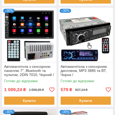
–30%
–30%
Автомагнітола з сенсорною
Автомагнітола з сенсорним
панеллю 7", Bluetooth та
дисплеєм, MP3 3885 та BT,
пультом, 2DIN 7010, Чорний /
Чорна /
Сенсорна магнітола з
Багатофункціональний
Готово до відправки
Готово до відправки
короткою базою
автомобільний програвач
1 089,24
579
₴
₴
1 556,05 ₴
827,14 ₴
Купити
Купити
–30%
–30%