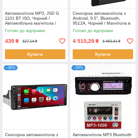
Автомагнітола MP3, JSD G
Сенсорна автомагнітола з
1101 BT ISO, Чорний /
Android, 9,5", Bluetooth,
Автомобільна магнітола /
9512A, Чорний / Магнітола в
Магнітола в автомобіль
машину / Автомобільна
Готово до відправки
Готово до відправки
магнітола
439
4 515,29
₴
₴
627,14 ₴
6 450,41 ₴
Купити
Купити
–30%
–30%
Сенсорна автомагнітола з
Автомагнітола MP3 Bluetooth