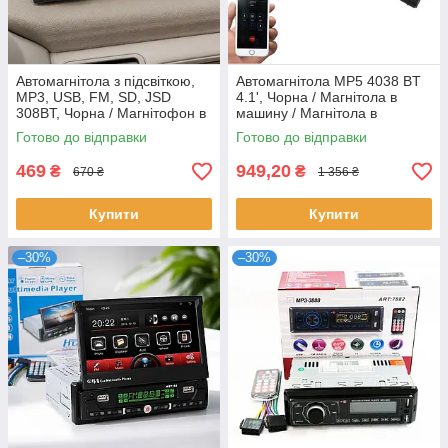
Автомагнітола з підсвіткою,
Автомагнітола MP5 4038 BT
MP3, USB, FM, SD, JSD
4.1', Чорна / Магнітола в
308BT, Чорна / Магнітофон в
машину / Магнітола в
авто / Автомобільна
автомобіль
Готово до відправки
Готово до відправки
магнітола
469
949,20
₴
₴
670 ₴
1 356 ₴
Купити
Купити
–30%
–30%