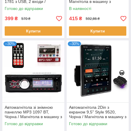
1781 з USB, 2 входи /
Магнітола в машину з
Магнітола в машину з
пультом управління /
Готово до відправки
В наявності
флешкою
Магнітофон в авто
399
415
₴
₴
570 ₴
592,86 ₴
Купити
Купити
–30%
–30%
Автомагнітола зі знімною
Автомагнітола 2Din з
панеллю MP3 1097 BT,
екраном 9,5" Style 9520,
Чорна / Магнітола в машину з
Чорна / Магнітола в машину з
пультом / Магнітола в
пультом на кермо /
Готово до відправки
Готово до відправки
автомобіль
Магнітофон в авто