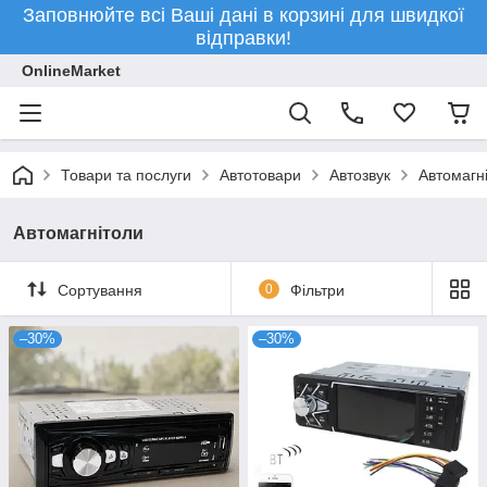
Заповнюйте всі Ваші дані в корзині для швидкої
відправки!
OnlineMarket
Товари та послуги
Автотовари
Автозвук
Автомагн
Автомагнітоли
Сортування
0
Фільтри
–30%
–30%