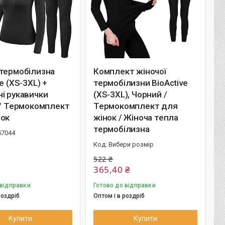
 термобілизна
Комплект жіночої
e (XS-3XL) +
термобілизни BioActive
і рукавички
(XS-3XL), Чорний /
 / Термокомплект
Термокомплект для
нок
жінок / Жіноча тепла
термобілизна
57044
Вибери розмір
522 ₴
365,40 ₴
 відправки
Готово до відправки
роздріб
Оптом і в роздріб
Купити
Купити