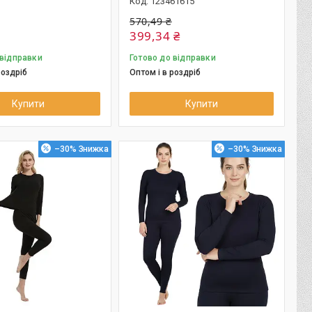
123461615
570,49 ₴
399,34 ₴
 відправки
Готово до відправки
роздріб
Оптом і в роздріб
Купити
Купити
–30%
–30%