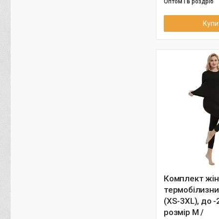
Оптом і в роздріб
Купи
Комплект жін
термобілизни 
(XS-3XL), до -
розмір M /