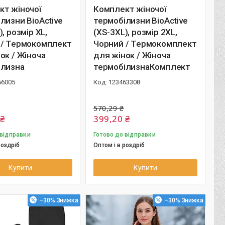
кт жіночої
Комплект жіночої
лизни BioActive
термобілизни BioActive
, розмір XL,
(XS-3XL), розмір 2XL,
 / Термокомплект
Чорний / Термокомплект
ок / Жіноча
для жінок / Жіноча
ілизна
термобілизнаКомплект
66005
123463308
570,29 ₴
 ₴
399,20 ₴
 відправки
Готово до відправки
роздріб
Оптом і в роздріб
Купити
Купити
–30%
–30%