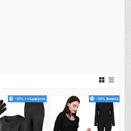
–30%
–30%