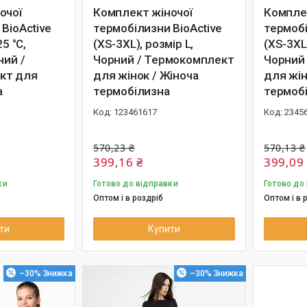
очої
Комплект жіночої
Компле
BioActive
термобілизни BioActive
термобі
25 °C,
(XS-3XL), розмір L,
(XS-3XL)
ний /
Чорний / Термокомплект
Чорний
кт для
для жінок / Жіноча
для жін
а
термобілизна
термоб
123461617
2345
570,23 ₴
570,13 ₴
399,16 ₴
399,09
ки
Готово до відправки
Готово до
Оптом і в роздріб
Оптом і в 
ти
Купити
–30%
–30%