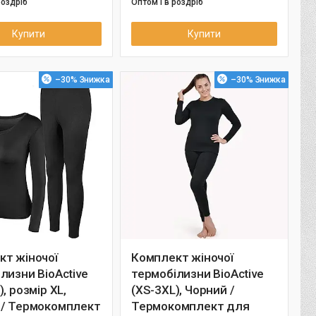
роздріб
Оптом і в роздріб
Купити
Купити
–30%
–30%
кт жіночої
Комплект жіночої
лизни BioActive
термобілизни BioActive
, розмір XL,
(XS-3XL), Чорний /
 / Термокомплект
Термокомплект для