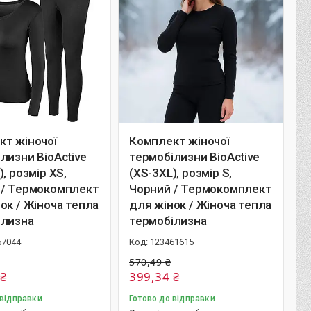
кт жіночої
Комплект жіночої
лизни BioActive
термобілизни BioActive
), розмір XS,
(XS-3XL), розмір S,
 / Термокомплект
Чорний / Термокомплект
ок / Жіноча тепла
для жінок / Жіноча тепла
ілизна
термобілизна
57044
123461615
570,49 ₴
 ₴
399,34 ₴
 відправки
Готово до відправки