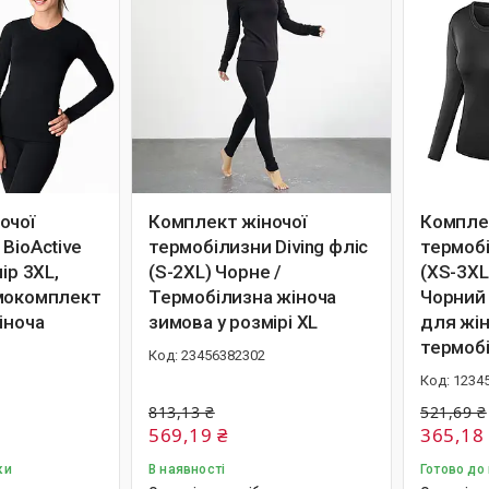
очої
Комплект жіночої
Компле
BioActive
термобілизни Diving фліс
термобі
ір 3XL,
(S-2XL) Чорне /
(XS-3XL
мокомплект
Термобілизна жіноча
Чорний
іноча
зимова у розмірі XL
для жін
термоб
23456382302
1234
813,13 ₴
521,69 ₴
569,19 ₴
365,18
ки
В наявності
Готово до