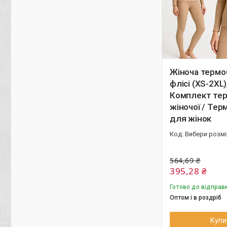
Жіноча термо
флісі (XS-2XL
Комплект те
жіночої / Те
для жінок
Вибери розм
564,69 ₴
395,28 ₴
Готово до відправ
Оптом і в роздріб
Купи