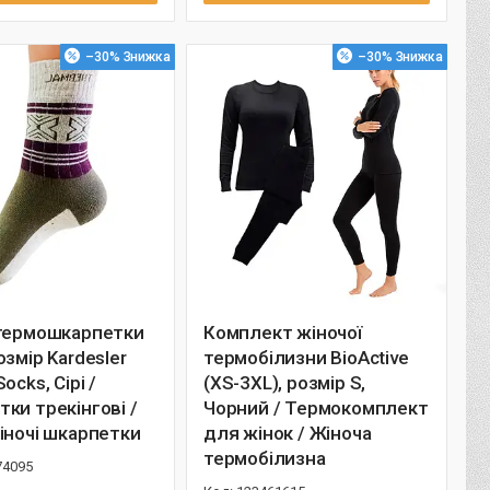
–30%
–30%
 термошкарпетки
Комплект жіночої
озмір Kardesler
термобілизни BioActive
ocks, Сірі /
(XS-3XL), розмір S,
ки трекінгові /
Чорний / Термокомплект
іночі шкарпетки
для жінок / Жіноча
термобілизна
74095