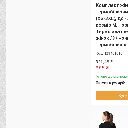
Комплект жін
термобілизни 
(XS-3XL), до -
розмір M, Чор
Термокомпле
жінок / Жіноч
термобілизна
123461616
521,43 ₴
365 ₴
Готово до відправ
Оптом і в роздріб
Купи