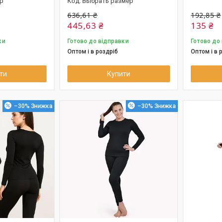
ір
Выбрать размер
636,61 ₴
192,85 ₴
445,63 ₴
135 ₴
ки
Готово до відправки
Готово до
Оптом і в роздріб
Оптом і в 
ти
Купити
–30%
–30%