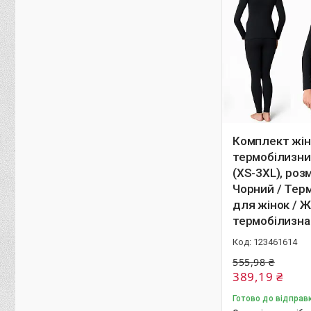
Комплект жін
термобілизни 
(XS-3XL), розм
Чорний / Тер
для жінок / Ж
термобілизна
123461614
555,98 ₴
389,19 ₴
Готово до відправ