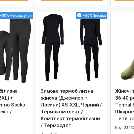
–30%
–30%
білизна
Зимова термобілизна
Жіночі
3XL) +
жіноча (Джемпер +
36-40 р
rmo Socks
Лосини) XS-XXL, Чорний /
Termal S
ект /
Термокомплект /
Шкарпет
Комплект термобілизни
Теплі ж
/ Термоодяг
2345