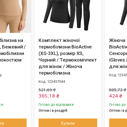
білизна на
Комплект жіночої
Жіноча
), Бежевий /
термобілизни BioActive
BioActiv
рмобілизни
(XS-3XL), розмір XS,
Сенсорн
рмокостюм
Чорний / Термокомплект
iGloves
для жінок / Жіноча
для жі
термобілизна
ір
1234
123457044
521,69 ₴
605,72 ₴
365,18 ₴
424 ₴
ки
Готово до відправки
Готово до
Оптом і в роздріб
Оптом і в 
ти
Купити