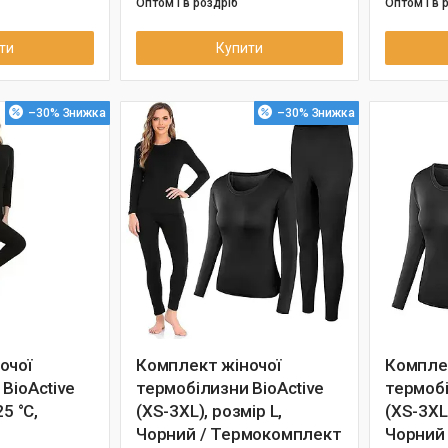
Оптом і в роздріб
Оптом і в 
ти
Купити
–30%
–30%
очої
Комплект жіночої
Компле
BioActive
термобілизни BioActive
термобі
25 °C,
(XS-3XL), розмір L,
(XS-3XL)
Чорний / Термокомплект
Чорний