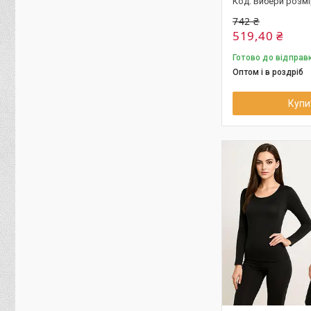
Вибери розм
742 ₴
519,40 ₴
Готово до відправ
Оптом і в роздріб
Купи