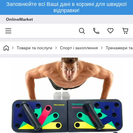
Заповнюйте всі Ваші дані в корзині для швидкої
відправки!
OnlineMarket
Товари та послуги
Спорт і захоплення
Тренажери та