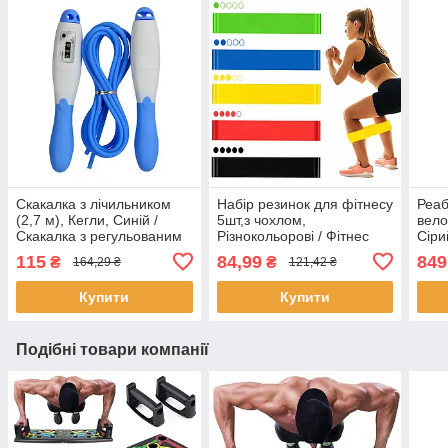
Скакалка з лічильником
Набір резинок для фітнесу
Реаб
(2,7 м), Кегли, Синій /
5шт,з чохлом,
вело
Скакалка з регульованим
Різнокольорові / Фітнес
Сіри
шнуром та підрахунком
резинки для спорту /
реабі
115
84,99
849
₴
₴
164,29 ₴
121,42 ₴
стрибків
Еспандери
Мех
Купити
Купити
Подібні товари компанії