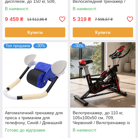
дисплеєм, до 150 кг, 508,
Велосипедний тренажер /
Синій / Спінбайк /
Тренажер для ніг /
В наявності
В наявності
Велотренажер для дому
Велотренажер домашній
9 459
5 319
₴
₴
13 512,86 ₴
7 598,57 ₴
Купити
Купити
Топ продажів
–30%
–30%
Автоматичний тренажер для
Велотренажер, до 110 кг,
преса з тримачем для
105х100х50 см, 709,
телефону, Синій / Домашній
Червоний / Велотренажер із
тренажер для м'язів преса
регульованим сидінням /
Готово до відправки
В наявності
Спінбайк / Тренажер для
дому