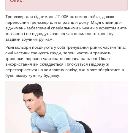
Опис:
Тренажер для віджимань JT-006 натискна стійка, дошка -
переносний тренажер для вправ для дому. Міцні стійки для
віджимань забезпечені спеціальними ніжками з ефектом анти-
ковзання і не підведуть вас під час посиленого тренінгу
завдяки зручним ручкам.
Різні кольори поєднують у собі тренування різних частин тіла:
сині частини тренують груди, зелені частини тренують
трицепси, червона частина-це вправа на плечі. Після
використання він складається і блокується і відразу ж
перетворюється на компактну валізу, яка може зберігатися в
будь-якому куточку будинку.