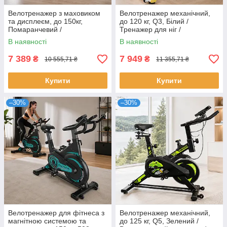
Велотренажер з маховиком
Велотренажер механічний,
та дисплеєм, до 150кг,
до 120 кг, Q3, Білий /
Помаранчевий /
Тренажер для ніг /
Велотренажер з
Велотренажер домашній /
В наявності
В наявності
регульованим сидінням /
Велосипедний тренажер
Тренажер для дому /
7 389
7 949
₴
₴
10 555,71 ₴
11 355,71 ₴
Спінбайк
Купити
Купити
–30%
–30%
Велотренажер для фітнеса з
Велотренажер механічний,
магнітною системою та
до 125 кг, Q5, Зелений /