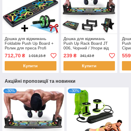
Дошка для віджимань
Дошка для віджимань
Дошк
Foldable Push Up Board +
Push Up Rack Board JT
Push
Ролик для преса Profi
006, Чорний / Упори від
Сіри
Sports, Чорний /
підлоги / Тренажер для
пла
712,70
239
559
₴
₴
1 018,15 ₴
341,43 ₴
Платформа з упорами
вправ
відж
підл
Купити
Купити
Акційні пропозиції та новинки
–30%
–30%