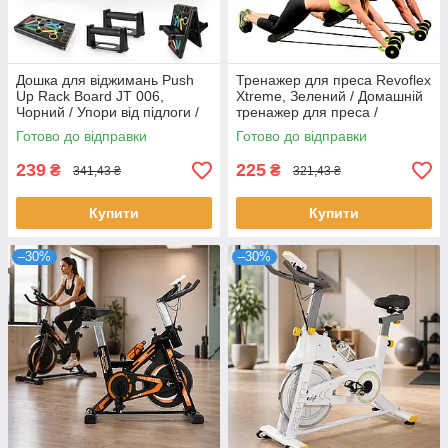
Дошка для віджимань Push
Тренажер для преса Revoflex
Up Rack Board JT 006,
Xtreme, Зелений / Домашній
Чорний / Упори від підлоги /
тренажер для преса /
Тренажер для вправ
Тренажер для тренування
Готово до відправки
Готово до відправки
преса
239
225
₴
₴
341,43 ₴
321,43 ₴
Купити
Купити
–30%
–30%