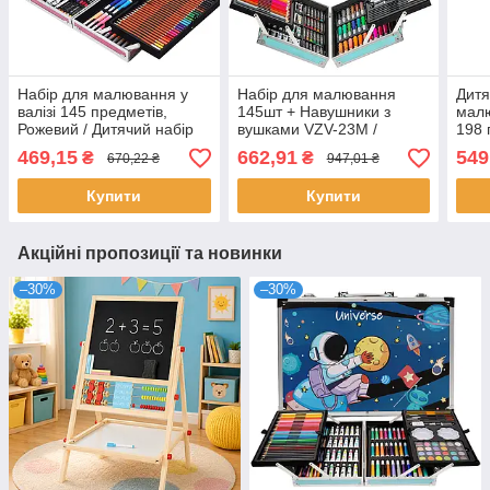
Набір для малювання у
Набір для малювання
Дитя
валізі 145 предметів,
145шт + Навушники з
малю
Рожевий / Дитячий набір
вушками VZV-23M /
198 
для творчості
Дитячий набір для
Беже
469,15
662,91
549
₴
₴
670,22 ₴
947,01 ₴
творчості / Набір
для 
художника
Купити
Купити
Акційні пропозиції та новинки
–30%
–30%