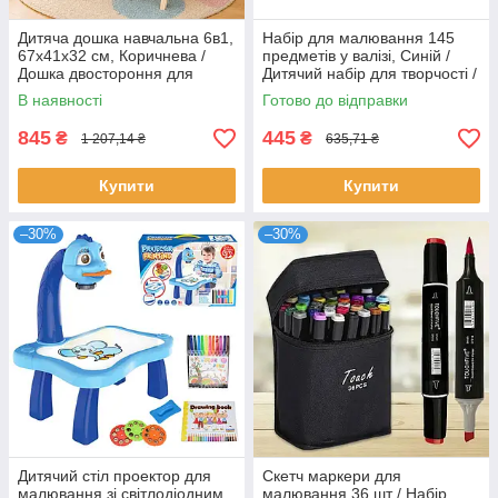
Дитяча дошка навчальна 6в1,
Набір для малювання 145
67x41x32 см, Коричнева /
предметів у валізі, Синій /
Дошка двостороння для
Дитячий набір для творчості /
навчання / Дерев'яна дошка
Набір дитячий для
В наявності
Готово до відправки
для малювання
малювання
845
445
₴
₴
1 207,14 ₴
635,71 ₴
Купити
Купити
–30%
–30%
Дитячий стіл проектор для
Скетч маркери для
малювання зі світлодіодним
малювання 36 шт / Набір