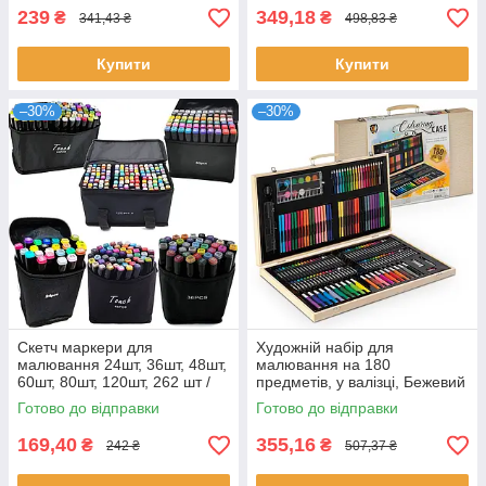
239
349,18
₴
₴
341,43 ₴
498,83 ₴
Купити
Купити
–30%
–30%
Скетч маркери для
Художній набір для
малювання 24шт, 36шт, 48шт,
малювання на 180
60шт, 80шт, 120шт, 262 шт /
предметів, у валізці, Бежевий
Набір маркерів для
/ Дитячий набір для творчості
Готово до відправки
Готово до відправки
малювання
169,40
355,16
₴
₴
242 ₴
507,37 ₴