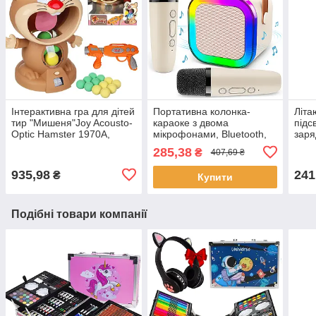
Інтерактивна гра для дітей
Портативна колонка-
Літа
тир "Мишеня"Joy Acousto-
караоке з двома
підс
Optic Hamster 1970A,
мікрофонами, Bluetooth,
заря
Коричневий / Ігровий
RGB підсвітка, К12 /
Сині
285,38
₴
407,69 ₴
набір для дітей
Дитяча колонка блютуз
Літа
діте
935,98
241
₴
Купити
Подібні товари компанії