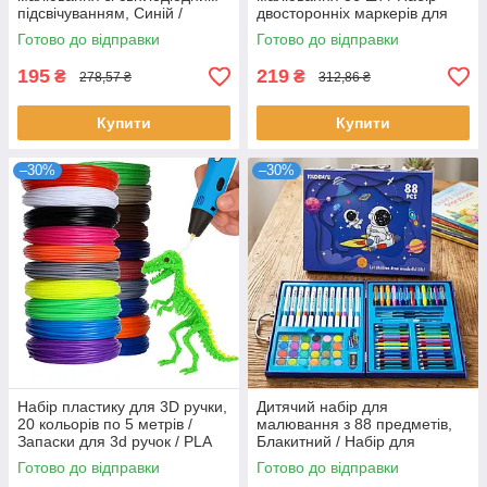
підсвічуванням, Синій /
двосторонніх маркерів для
Мольберт-проектор
малювання
Готово до відправки
Готово до відправки
195
219
₴
₴
278,57 ₴
312,86 ₴
Купити
Купити
–30%
–30%
Набір пластику для 3D ручки,
Дитячий набір для
20 кольорів по 5 метрів /
малювання з 88 предметів,
Запаски для 3d ручок / PLA
Блакитний / Набір для
пластик для 3д ручки
творчості / Набір для
Готово до відправки
Готово до відправки
малювання