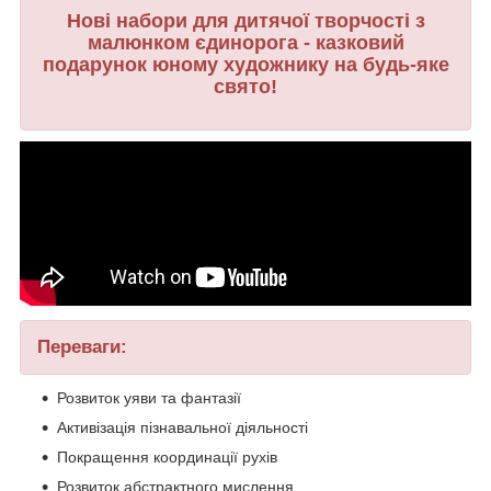
Нові набори для дитячої творчості з
малюнком єдинорога - казковий
подарунок юному художнику на будь-яке
свято!
Переваги:
Розвиток уяви та фантазії
Активізація пізнавальної діяльності
Покращення координації рухів
Розвиток абстрактного мислення