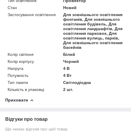
Тип освітлення
Прожектор
Стан
Новий
Застосування освітлення
Для зовнішнього освітлення
фонтанів, Для зовнішнього
освітлення будівель, Для
освітлення ландшафтів, Для
освітлення парковок, Для
освітлення вулиць, парків,
Для зовнішнього освітлення
басейнів
Колір світіння
Білий
Колір корпусу
Чорний
Напруга
4 В
Потужність
4 Вт
Тип лампи
Світлодіодна
Кількість в упаковці
2 шт.
Приховати
Відгуки про товар
Ще немає відгуків про цей товар