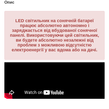
Опис
LED світильник на сонячній батареї
працює абсолютно автономно і
заряджається від вбудованої сонячної
панелі. Використовуючи цей світильник,
ви будете абсолютно незалежні від
проблем з можливою відсутністю
електроенергії у вас вдома або на дачі.