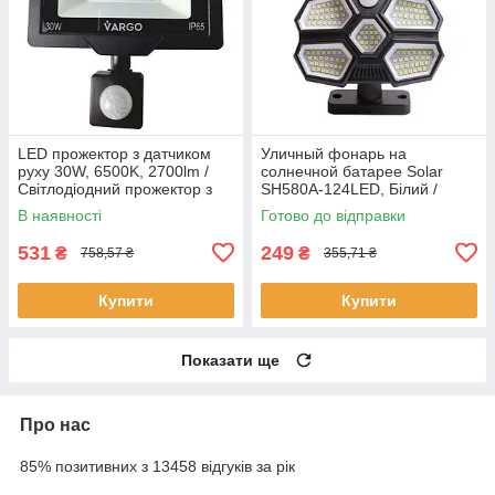
LED прожектор з датчиком
Уличный фонарь на
руху 30W, 6500K, 2700lm /
солнечной батарее Solar
Світлодіодний прожектор з
SH580A-124LED, Білий /
датчиком руху / Прожектор
Светильник с датчиком
В наявності
Готово до відправки
на вулицю
движения
531
249
₴
₴
758,57 ₴
355,71 ₴
Купити
Купити
Показати ще
Про нас
85% позитивних з 13458 відгуків за рік