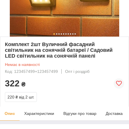
Комплект 2шт Вуличний фасадний
світильник на сонячній батареї / Садовий
LED світильник на сонячній панелі
Немає в наявності
Код: 123457499+123457499
Опт і роздріб
322
₴
220 ₴
від 2 шт.
Опис
Характеристики
Відгуки про товар
Доставка