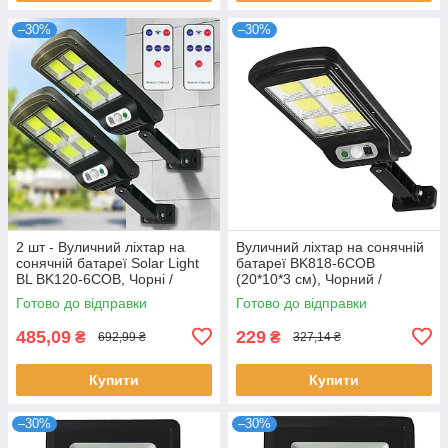
–30%
–30%
2 шт - Вуличний ліхтар на
Вуличний ліхтар на сонячній
сонячній батареї Solar Light
батареї BK818-6COB
BL BK120-6COB, Чорні /
(20*10*3 см), Чорний /
Вуличний світильник з
Світильник на вулицю з
Готово до відправки
Готово до відправки
пультом ДУ
датчиком руху
485,09
229
₴
₴
692,99 ₴
327,14 ₴
Купити
Купити
–30%
–30%