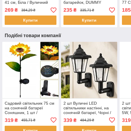
41 см, Біла / Вуличний
батарейок, DUMMY
77 C
ліхтар газонний /
S2000, Біла / Купольна
Ліхт
269
235
185
₴
₴
384,29 ₴
335,71 ₴
Водонепроникний
камера обманка / Муляж
Світ
світильник
вуличної камери
вули
Купити
Купити
Подібні товари компанії
Садовий світильник 75 см
2 шт Вуличні LED
2 шт
на сонячній батареї
світильники настінні, на
світ
Соняшник, 1 шт /
сонячній батареї, Чорні /
5W, 
Ґрунтовий світильник із
Автономне вуличне
Світ
319
339
319
₴
₴
455,71 ₴
484,29 ₴
сонячною панеллю
освітлення / Декоративні
Вули
ліхтарі на фасад
візе
Купити
Купити