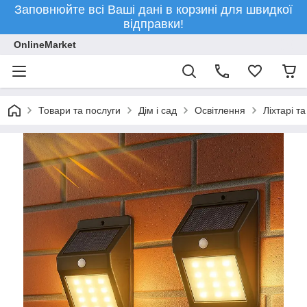
Заповнюйте всі Ваші дані в корзині для швидкої
відправки!
OnlineMarket
Товари та послуги
Дім і сад
Освітлення
Ліхтарі т