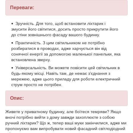
Переваги:
Зручність. Для того, щоб встановити ліхтарик і
змусити його світитися, досить просто прикрутити його
до стіни зовнішнього фасаду вашого будинку.
Практичність. З цим світильником не потрібно
розбиратися в проводах, адже харчується він від
сонячної енергії за допомогою маленької панельки, яка
встановлена зверху.
Універсальність. Ви можете повісити цей світильник в
будь-якому місці. Навіть там, де немає з'єднання з
мережею, адже цього приладу для роботи електричний
струм просто не потрібен.
Опис:
Живете у приватному будинку, але боїтеся темряви? Якщо
вночі потрібно вийти з дому завжди захоплюєте з собою
ручний ліхтарик? Що ж, тепер ваші муки закінчилися, адже ми
пропонуємо вам випробувати новий фасадний світлодіодний