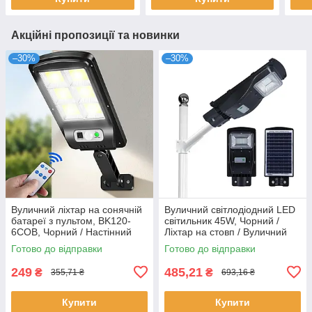
Акційні пропозиції та новинки
–30%
–30%
Вуличний ліхтар на сонячній
Вуличний світлодіодний LED
батареї з пультом, BK120-
світильник 45W, Чорний /
6COB, Чорний / Настінний
Ліхтар на стовп / Вуличний
світильник з датчиком руху
світильник
Готово до відправки
Готово до відправки
249
485,21
₴
₴
355,71 ₴
693,16 ₴
Купити
Купити