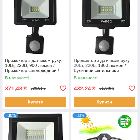
Прожектор з датчиком руху,
Прожектор з датчиком руху,
10Вт, 220В, 900 люмен /
20Вт, 220В, 1800 люмен /
Прожектор світлодіодний /
Вуличний світильник з
Вуличний світильник з
датчиком руху / Прожектор
В наявності
В наявності
датчиком руху
світлодіодний
371,43
432,24
₴
₴
530,61 ₴
617,49 ₴
Купити
Купити
–30%
–30%