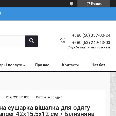
Кошик
!
+380 (50) 357-00-24
+380 (63) 249-13-03
Служба підтримки клієнтів
ари і послуги
Про нас
Контакти
Чат бот
Код:
234561833
Оптом і в роздріб
на сушарка вішалка для одягу
Hanger 42х15,5х12 см / Білизняна