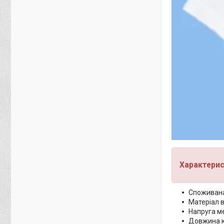
Характерис
Споживана 
Матеріал в
Напруга ме
Довжина к