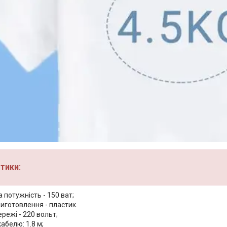
тики:
потужність - 150 ват;
иготовлення - пластик.
режі - 220 вольт;
абелю: 1.8 м;