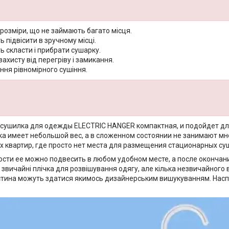
розміри, що не займають багато місця.
 підвісити в зручному місці.
 скласти і прибрати сушарку.
захисту від перегріву і замикання.
ння рівномірного сушіння.
сушилка для одежды ELECTRIC HANGER компактная, и подойдет дл
а имеет небольшой вес, а в сложенном состоянии не занимают мно
 квартир, где просто нет места для размещения стационарных су
сти ее можно подвесить в любом удобном месте, а после окончания
звичайні плічка для розвішування одягу, але кілька незвичайного 
тина можуть здатися якимось дизайнерським вишукуванням. Наспра