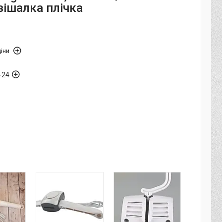
вішалка плічка
іни
-24