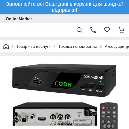
Заповнюйте всі Ваші дані в корзині для швидкої
відправки!
OnlineMarket
Товари та послуги
Техніка і електроніка
Аксесуари дл