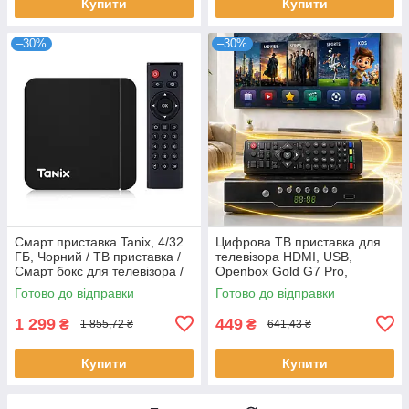
Купити
Купити
–30%
–30%
Смарт приставка Tanix, 4/32
Цифрова ТВ приставка для
ГБ, Чорний / ТВ приставка /
телевізора HDMI, USB,
Смарт бокс для телевізора /
Openbox Gold G7 Pro,
Андроїд тв / Смарт ТВ
Чорний / Т2 приставка / Т2
Готово до відправки
Готово до відправки
тюнер для телевізора
1 299
449
₴
₴
1 855,72 ₴
641,43 ₴
Купити
Купити