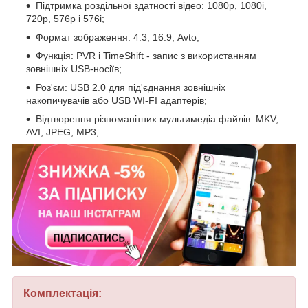
Підтримка роздільної здатності відео: 1080p, 1080i,
720p, 576p і 576i;
Формат зображення: 4:3, 16:9, Avto;
Функція: PVR і TimeShift - запис з використанням
зовнішніх USB-носіїв;
Роз'єм: USB 2.0 для під'єднання зовнішніх
накопичувачів або USB WI-FI адаптерів;
Відтворення різноманітних мультимедіа файлів: MKV,
AVI, JPEG, MP3;
Комплектація: