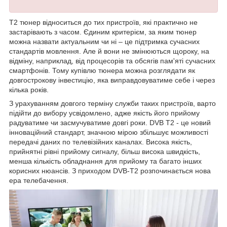
Т2 тюнер відноситься до тих пристроїв, які практично не
застарівають з часом. Єдиним критерієм, за яким тюнер
можна назвати актуальним чи ні – це підтримка сучасних
стандартів мовлення. Але й вони не змінюються щороку, на
відміну, наприклад, від процесорів та обсягів пам'яті сучасних
смартфонів. Тому купівлю тюнера можна розглядати як
довгострокову інвестицію, яка виправдовуватиме себе і через
кілька років.
З урахуванням довгого терміну служби таких пристроїв, варто
підійти до вибору усвідомлено, адже якість його прийому
радуватиме чи засмучуватиме довгі роки. DVB Т2 - це новий
інноваційний стандарт, значною мірою збільшує можливості
передачі даних по телевізійних каналах. Висока якість,
прийнятні рівні прийому сигналу, більш висока швидкість,
менша кількість обладнання для прийому та багато інших
корисних нюансів. З приходом DVB-T2 розпочинається нова
ера телебачення.