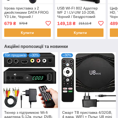
Ігрова приставка з 2
USB WI-FI 802 Адаптер
Цифр
джойстиками DATA FROG
WF 2 \ LV-UW 10-2DB,
HD, 
Y3 Lite, Чорний /
Чорний / Бездротовий
Чорн
Портативна приставка для
мережевий адаптер з
прий
679
149,18
489
₴
₴
970 ₴
213,11 ₴
телевізора HDMI
антеною / Адаптер для Т2
теле
приставки
прис
Купити
Купити
Акційні пропозиції та новинки
Топ продажів
–30%
–30%
Тюнер з підтримкою Wi-fi
Смарт ТВ приставка 4/32GB,
адаптера 5-12в, пульт, DVB-
4 ядра, WIFI + Пульт, U8 mini