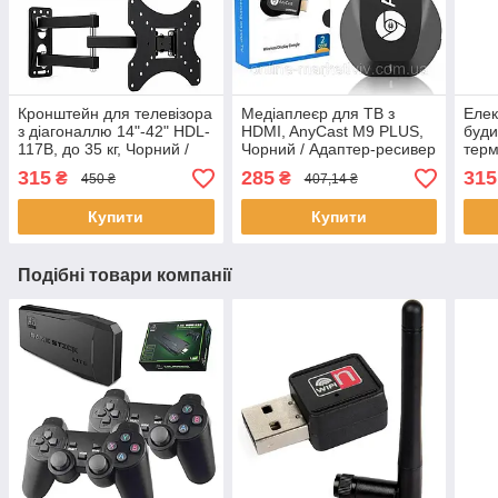
Кронштейн для телевізора
Медіаплеєр для ТВ з
Елек
з діагоналлю 14"-42" HDL-
HDMI, AnyCast M9 PLUS,
буди
117B, до 35 кг, Чорний /
Чорний / Адаптер-ресивер
терм
Поворотне кріплення для
для трансляції екрану на
від 
315
285
315
₴
₴
450 ₴
407,14 ₴
телевізорів
телевізор
Дзер
зел
Купити
Купити
Подібні товари компанії