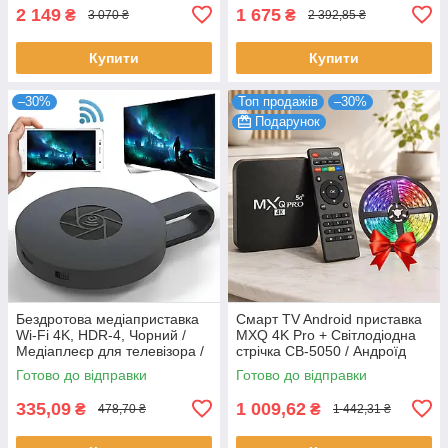
2 149
1 675
₴
₴
3 070 ₴
2 392,85 ₴
Купити
Купити
–30%
Топ продажів
–30%
Подарунок
Бездротова медіаприставка
Смарт TV Android приставка
Wi-Fi 4K, HDR-4, Чорний /
MXQ 4K Pro + Світлодіодна
Медіаплеєр для телевізора /
стрічка CB-5050 / Андроїд
Медіа приставка к телевізору
приставка до телевізора /
Готово до відправки
Готово до відправки
Медіаплеєр
335,09
1 009,62
₴
₴
478,70 ₴
1 442,31 ₴