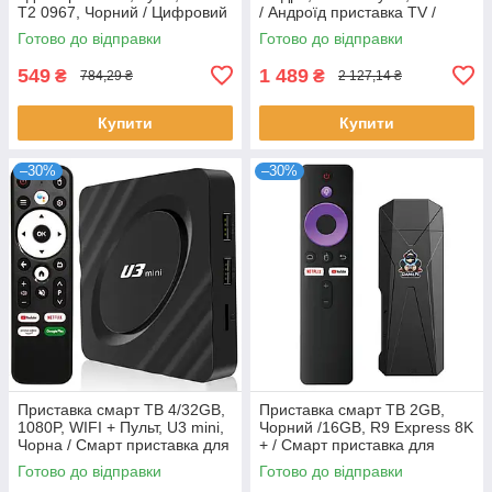
T2 0967, Чорний / Цифровий
/ Андроїд приставка TV /
ресивер для телевізора /
Приставка для телевізора
Готово до відправки
Готово до відправки
Приставка Т2
549
1 489
₴
₴
784,29 ₴
2 127,14 ₴
Купити
Купити
–30%
–30%
Приставка смарт ТВ 4/32GB,
Приставка смарт ТВ 2GB,
1080P, WIFI + Пульт, U3 mini,
Чорний /16GB, R9 Express 8K
Чорна / Смарт приставка для
+ / Смарт приставка для
телевізора / Андроїд
телевізора / ТВ приставка /
Готово до відправки
Готово до відправки
приставка
Андроїд ТВ