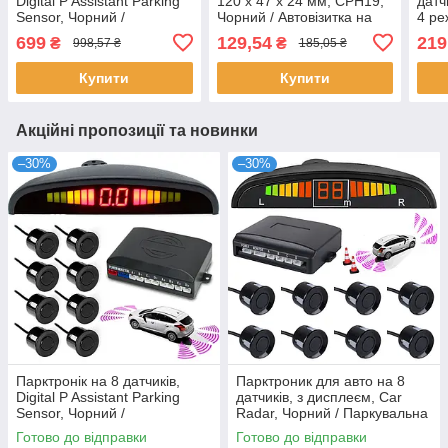
Digital P Assistant Parking
120 х 47 х 24 мм, CPH19,
датч
Sensor, Чорний /
Чорний / Автовізитка на
4 ре
Паркувальна система з
торпедо / Номер
T80S
699
129,54
219
₴
₴
998,57 ₴
185,05 ₴
дисплеєм
телефону на панель
Акум
голо
Купити
Купити
Акційні пропозиції та новинки
–30%
–30%
Парктронік на 8 датчиків,
Парктроник для авто на 8
Digital P Assistant Parking
датчиків, з дисплеєм, Car
Sensor, Чорний /
Radar, Чорний / Паркувальна
Паркувальна система з
система з датчиками
Готово до відправки
Готово до відправки
дисплеєм