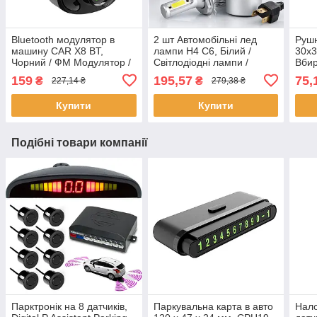
Bluetooth модулятор в
2 шт Автомобільні лед
Рушн
машину CAR X8 BT,
лампи H4 C6, Білий /
30х3
Чорний / ФМ Модулятор /
Світлодіодні лампи /
Вби
ФМ Трансмітер з блютуз /
Автолампи / Лед лампи
авто
159
195,57
75,
₴
₴
227,14 ₴
279,38 ₴
Блютуз модулятор
для авто
полі
Купити
Купити
Подібні товари компанії
Парктронік на 8 датчиків,
Паркувальна карта в авто
Нало