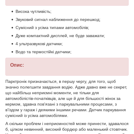
Висока чутливість;
Звуковий сигнал наближення до перешкод;
Сумісний з усіма типами автомобілів;
Дуже компактний дисплей, не буде заважати;
4 ультразвукові датчики;
Водо та термостійкі датчики;
Опис:
Парктронік призначається, в першу чергу, для того, щоб
значно полегшити завдання водію. Адже давно вже не секрет,
що найбільш неприємні моменти, не тільки для
автомобілістів-початківців, але ще й для більшості жінок за
кермом, здавна пов'язані з паркувальними процесами, з
в'їздом у гараж і деякими іншими речами. Датчик паркування
сумісний із усіма автомобілями.
А скільки проблем і неприємностей може принести, здавалося
б, цілком невинний, високий бордюр або маленький стовпчик.