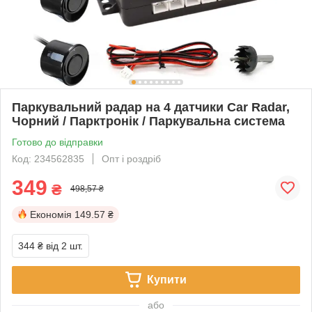
Паркувальний радар на 4 датчики Car Radar,
Чорний / Парктронік / Паркувальна система
Готово до відправки
Код: 234562835
Опт і роздріб
349
₴
498,57 ₴
Економія
149.57 ₴
344 ₴
від 2 шт.
Купити
або