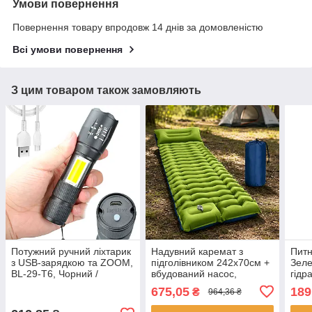
Умови повернення
Повернення товару впродовж 14 днів за домовленістю
Всі умови повернення
З цим товаром також замовляють
Потужний ручний ліхтарик
Надувний каремат з
Питн
з USB-зарядкою та ZOOM,
підголівником 242х70см +
Зеле
BL-29-T6, Чорний /
вбудований насос,
гідр
Тактичний LED ліхтар на
Зелений / Надувний
Такт
675,05
189
₴
964,36 ₴
акумуляторі
матрац з подушкою /
Килимок туристичний