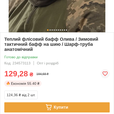
Теплий флісовий бафф Олива / Зимовий
тактичний бафф на шию / Шарф-труба
анатомічний
Готово до відправки
Код: 234573113
Опт і роздріб
129,28
₴
184,68 ₴
Економія
55.40 ₴
124,36 ₴
від 2 шт.
Купити