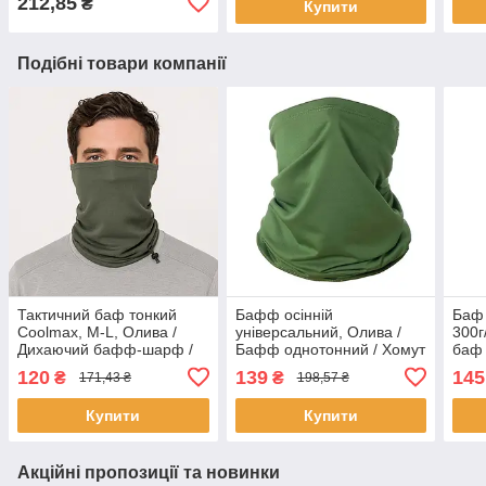
212,85
₴
Купити
Подібні товари компанії
Тактичний баф тонкий
Бафф осінній
Баф 
Coolmax, M-L, Олива /
універсальний, Олива /
300г
Дихаючий бафф-шарф /
Бафф однотонний / Хомут
баф 
Літний бафф / Тактичний
унісекс
Такт
120
139
145
₴
₴
171,43 ₴
198,57 ₴
шарф-труба
Купити
Купити
Акційні пропозиції та новинки