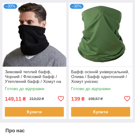
–30%
–30%
Зимовий теплий бафф,
Бафф осінній універсальний,
Чорний / Флісовий бафф /
Олива / Бафф однотонний /
Утеплений бафф / Хомут на
Хомут унісекс
флісі
Готово до відправки
Готово до відправки
149,11
139
₴
₴
213,02 ₴
198,57 ₴
Купити
Купити
Про нас