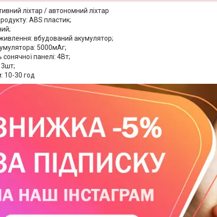
тивний ліхтар / автономний ліхтар
родукту: ABS пластик;
ний;
живлення: вбудований акумулятор;
кумулятора: 5000мАг;
 сонячної панелі: 4Вт;
 3шт;
: 10-30 год