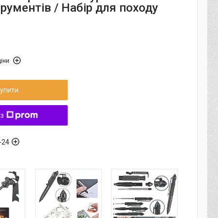
трументів / Набір для походу
іни
упити
 з
-24