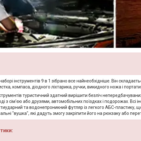
аборі інструментів 9 в 1 зібрано все найнеобхідніше. Він складаєт
стка, компаса, діодного ліхтарика, ручки, викидного ножа і портат
нструментів туристичний здатний вирішити безліч непередбачуваних с
роді з сім'єю або друзями, автомобільних поїздках і подорожах. Всі
тиударний та водонепроникний футляр із легкого АБС-пластику, що 
альні "вушка", які дадуть змогу закріпити його на рюкзаку або пер
тики: