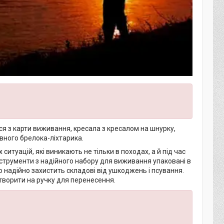
ься з карти виживання, кресала з кресалом на шнурку,
ивного брелока-ліхтарика.
итуацій, які виникають не тільки в походах, а й під час
 інструменти з надійного набору для виживання упаковані в
надійно захистить складові від ушкоджень і псування.
етворити на ручку для перенесення.