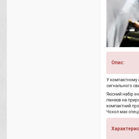
Опис:
У компактному н
сигнального сви
Якісний набір і
пікніків на при
компактний про
Чохол має спеці
Характерис