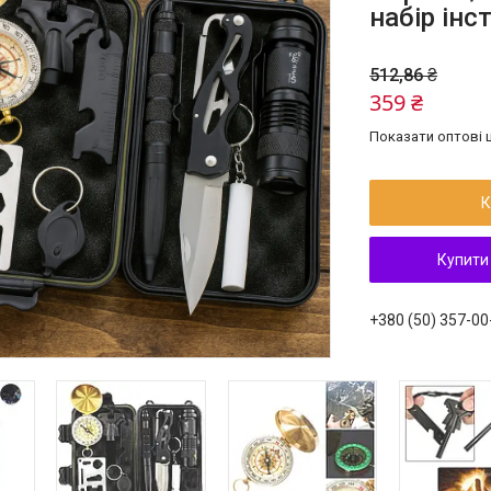
набір інс
512,86 ₴
359 ₴
Показати оптові ц
К
Купити
+380 (50) 357-00