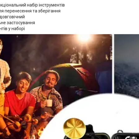
кціональний набір інструментів
ля перенесення та зберігання
 довговічний
ьне застосування
нтів у наборі