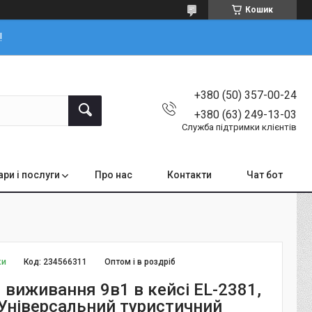
Кошик
!
+380 (50) 357-00-24
+380 (63) 249-13-03
Служба підтримки клієнтів
ари і послуги
Про нас
Контакти
Чат бот
ки
Код:
234566311
Оптом і в роздріб
 виживання 9в1 в кейсі EL-2381,
 Універсальний туристичний