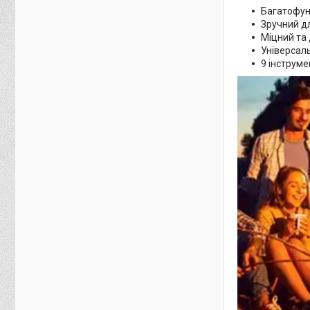
Багатофун
Зручний д
Міцний та
Універсал
9 інструме