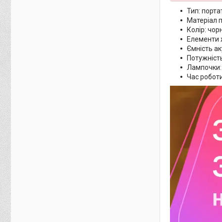
Тип: порта
Матеріал п
Колір: чор
Елементи 
Ємність а
Потужність
Лампочки:
Час роботи