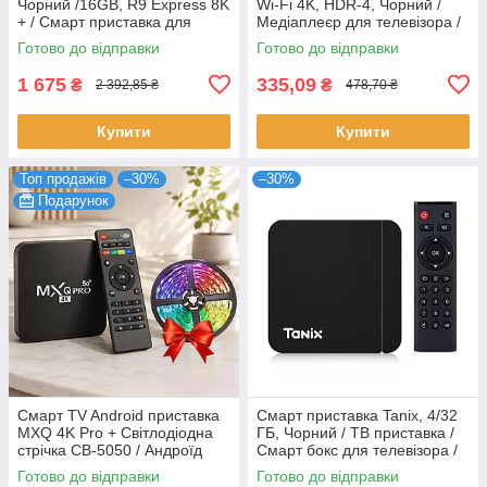
Чорний /16GB, R9 Express 8K
Wi-Fi 4K, HDR-4, Чорний /
+ / Смарт приставка для
Медіаплеєр для телевізора /
телевізора / ТВ приставка /
Медіа приставка к телевізору
Готово до відправки
Готово до відправки
Андроїд ТВ
1 675
335,09
₴
₴
2 392,85 ₴
478,70 ₴
Купити
Купити
Топ продажів
–30%
–30%
Подарунок
Смарт TV Android приставка
Смарт приставка Tanix, 4/32
MXQ 4K Pro + Світлодіодна
ГБ, Чорний / ТВ приставка /
стрічка CB-5050 / Андроїд
Смарт бокс для телевізора /
приставка до телевізора /
Андроїд тв / Смарт ТВ
Готово до відправки
Готово до відправки
Медіаплеєр