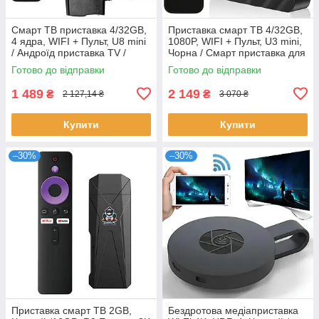
Смарт ТВ приставка 4/32GB,
Приставка смарт ТВ 4/32GB,
4 ядра, WIFI + Пульт, U8 mini
1080P, WIFI + Пульт, U3 mini,
/ Андроїд приставка TV /
Чорна / Смарт приставка для
Приставка для телевізора
телевізора / Андроїд
Готово до відправки
Готово до відправки
приставка
1 489
2 149
₴
₴
2 127,14 ₴
3 070 ₴
Купити
Купити
–30%
–30%
Приставка смарт ТВ 2GB,
Бездротова медіаприставка