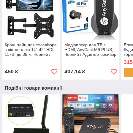
Кронштейн для телевізора
Медіаплеєр для ТВ з
Елек
з діагоналлю 14"-42" HDL-
HDMI, AnyCast M9 PLUS,
буди
117B, до 35 кг, Чорний /
Чорний / Адаптер-ресивер
терм
Поворотне кріплення для
для трансляції екрану на
від 
315
телевізорів
телевізор
Дзер
зел
450
407,14
₴
₴
Подібні товари компанії