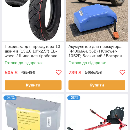
Покришка для гіроскутера 10
Акумулятор для гіроскутера
дюймів (13\16 10"х2,5") EL-
(4400мАч, 36В) HCpower-
wheel / Шина для гіроборда,
10S2P, Блакитний / Батарея
гіроскутера
для електросамокату
Готово до відправки
Готово до відправки
505
739
₴
₴
721,43 ₴
1 055,71 ₴
Купити
Купити
–30%
–30%