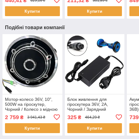
440,41
211,32
849
₴
₴
629,16 ₴
301,89 ₴
Акумуляторний ліхтарик
Навушники бездротові
для 
на голову
Купити
Купити
Подібні товари компанії
Мотор-колесо 36V, 10",
Блок живлення для
Акум
500W на гіроскутер,
гіроскутера 36V, 2А,
гіро
Чорний / Колесо з мідною
Чорний / Зарядний
36В)
обмоткою / Моторне
пристрій для гіроборда /
Блак
2 759
325
739
₴
₴
3 941,43 ₴
464,29 ₴
колесо для гіроборда
Зарядний пристрій для
елек
електротранспорту
Купити
Купити