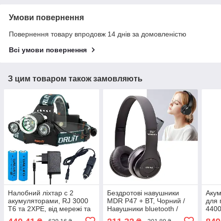
Умови повернення
Повернення товару впродовж 14 днів за домовленістю
Всі умови повернення
З цим товаром також замовляють
Налобний ліхтар с 2
Бездротові навушники
Акум
акумуляторами, RJ 3000
MDR P47 + BT, Чорний /
для 
Т6 та 2XPE, від мережі та
Навушники bluetooth /
4400
прикурювача, Чорний /
Навушники з плеєром /
Порт