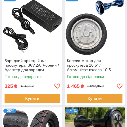
Зарядний пристрій для
Колесо-мотор для
гіроскутера, 36V,2А, Чорний /
гіроскутера 10,5" /
Адаптер для зарядки
Алюмінієве колесо 10,5
гіроборда / Блок живлення
дюймів / Моторне колесо для
Готово до відправки
Готово до відправки
для електросамокату
гіроборда
325
1 465
₴
₴
464,29 ₴
2 092,86 ₴
Купити
Купити
–30%
–30%