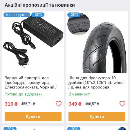
Акційні пропозиції та новинки
Топ продажів
–30%
–30%
Зарядний пристрій для
Шина для гіроскутера 10
Гіроборда, Гіроскутера,
дюймів (10"х2,125") EL-wheel
Електросамоката, Чорний /
/ Шина для гіроборда,
Адаптер для зарядки
гіроскутера
Готово до відправки
В наявності
319
349
₴
₴
455,71 ₴
498,57 ₴
Купити
Купити
–30%
–30%