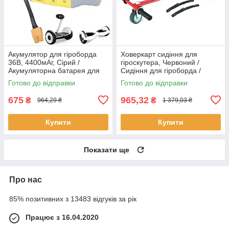
Акумулятор для гіроборда
Ховеркарт сидіння для
36В, 4400мАг, Сірий /
гіроскутера, Червоний /
Акумуляторна батарея для
Сидіння для гіроборда /
гіроскутера / Батарея на
Сидушка для гіроборда
Готово до відправки
Готово до відправки
гіроборд
675
965,32
₴
₴
964,29 ₴
1 379,03 ₴
Купити
Купити
Показати ще
Про нас
85% позитивних з 13483 відгуків за рік
Працює з 16.04.2020