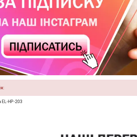
ія:
а EL-HP-203