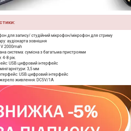
стики:
офон для запису/ студійний мікрофон/мікрофон для стриму
ру: аудіокарта зовнішня
5 V 2000mah
ана система: сумісна з багатьма пристроями
 4-8 рік.
фейс: USB цифровий інтерфейс
мінігарнітури: 3,5 мм
інтерфейс: USB цифровий інтерфейс
жерело живлення: DC5V/1A