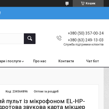
Кошик
!
+380 (50) 357-00-24
+380 (63) 249-13-03
Служба підтримки клієнтів
ари і послуги
Про нас
Контакти
Чат бот
Код:
234564896
Оптом і в роздріб
й пульт із мікрофоном EL-HP-
здротова звукова карта мікшер