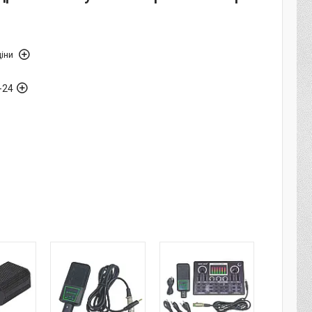
іни
-24