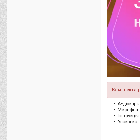
Комплек
тац
Аудіокарт
Мікрофон
Інструкція
Упаковка