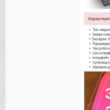
Характери
Тип: мікр
Назва това
Батарея: 
Підтримув
Час роботи:
Live інтер
Інтерфейс 
Супровід 
Зарядне д