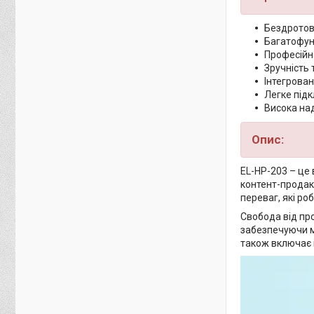
Бездротов
Багатофун
Професійна
Зручність 
Інтегрован
Легке під
Висока над
Опис:
EL-HP-203 – це
контент-продак
переваг, які ро
Свобода від про
забезпечуючи мо
також включає і