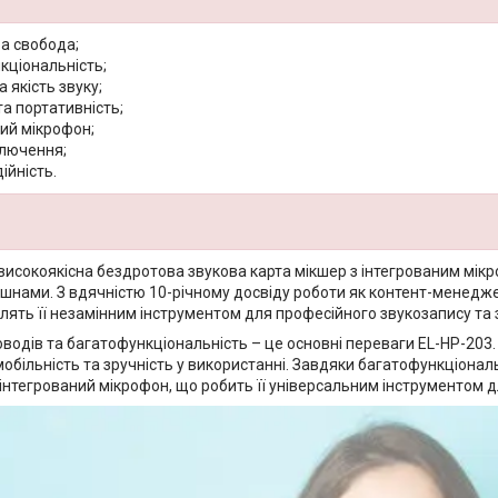
а свобода;
кціональність;
 якість звуку;
та портативність;
ий мікрофон;
ключення;
ійність.
 високоякісна бездротова звукова карта мікшер з інтегрованим мік
шнами. З вдячністю 10-річному досвіду роботи як контент-менедже
блять її незамінним інструментом для професійного звукозапису та 
водів та багатофункціональність – це основні переваги EL-HP-203.
більність та зручність у використанні. Завдяки багатофункціональн
нтегрований мікрофон, що робить її універсальним інструментом дл