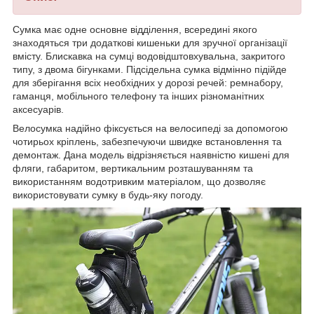
Сумка має одне основне відділення, всередині якого
знаходяться три додаткові кишеньки для зручної організації
вмісту. Блискавка на сумці водовідштовхувальна, закритого
типу, з двома бігунками. Підсідельна сумка відмінно підійде
для зберігання всіх необхідних у дорозі речей: ремнабору,
гаманця, мобільного телефону та інших різноманітних
аксесуарів.
Велосумка надійно фіксується на велосипеді за допомогою
чотирьох кріплень, забезпечуючи швидке встановлення та
демонтаж. Дана модель відрізняється наявністю кишені для
фляги, габаритом, вертикальним розташуванням та
використанням водотривким матеріалом, що дозволяє
використовувати сумку в будь-яку погоду.