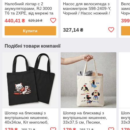
Налобний ліхтар с 2
Насос для велосипеда з
Вело
акумуляторами, RJ 3000
манометром S98-2409-Y,
замо
Т6 та 2XPE, від мережі та
Чорний / Насос ножний /
Чорн
прикурювача, Чорний /
Велосипедний насос /
прот
440,41
399
₴
629,16 ₴
Акумуляторний ліхтарик
Насос для матраса
вел
на голову
327,14
₴
Купити
Подібні товари компанії
Шопер на блискавці з
Шопер на блискавці з
Шопе
внутрішньою кишенею,
внутрішньою кишенею,
внут
40х34см, Кіт книголюб,
33х37,5 см, Песики,
33х3
Чорний / Сумка шопер з
Бежевий / Сумка шопер з
сумк
179
179
179
₴
₴
255,71 ₴
255,71 ₴