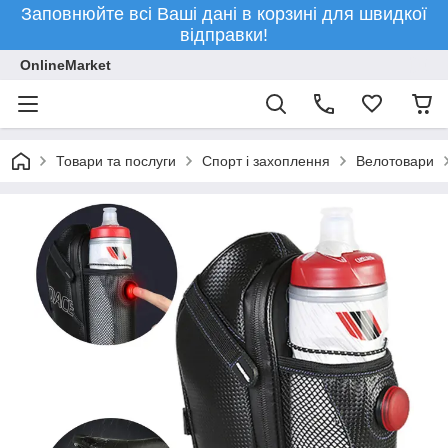
Заповнюйте всі Ваші дані в корзині для швидкої
відправки!
OnlineMarket
Товари та послуги
Спорт і захоплення
Велотовари