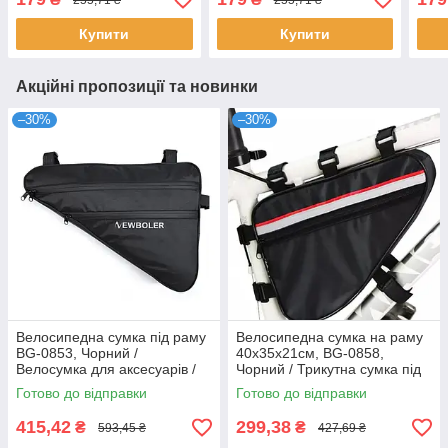
принтом / Еко сумка для
принтом / Еко сумка для
прин
покупок
покупок
Сум
Купити
Купити
Акційні пропозиції та новинки
–30%
–30%
Велосипедна сумка під раму
Велосипедна сумка на раму
BG-0853, Чорний /
40х35х21см, BG-0858,
Велосумка для аксесуарів /
Чорний / Трикутна сумка під
Сумка велосипедна на раму
раму / Водостійка велосумка
Готово до відправки
Готово до відправки
415,42
299,38
₴
₴
593,45 ₴
427,69 ₴