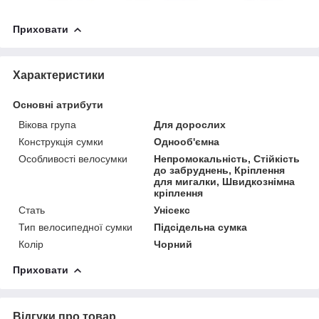
Приховати
Характеристики
Основні атрибути
Вікова група
Для дорослих
Конструкція сумки
Однооб'ємна
Особливості велосумки
Непромокальність, Стійкість
до забруднень, Кріплення
для мигалки, Швидкознімна
кріплення
Стать
Унісекс
Тип велосипедної сумки
Підсідельна сумка
Колір
Чорний
Приховати
Відгуки про товар