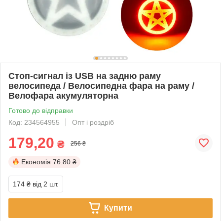
Стоп-сигнал із USB на задню раму
велосипеда / Велосипедна фара на раму /
Велофара акумуляторна
Готово до відправки
Код: 234564955
Опт і роздріб
179,20
₴
256 ₴
Економія
76.80 ₴
174 ₴
від 2 шт.
Купити