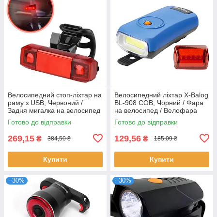
Велосипедний стоп-ліхтар на
Велосипедний ліхтар X-Balog
раму з USB, Червоний /
BL-908 COB, Чорний / Фара
Задня мигалка на велосипед
на велосипед / Велофара
/ Велосипедна велофара
Готово до відправки
Готово до відправки
269,15
129,56
₴
₴
384,50 ₴
185,09 ₴
Купити
Купити
–30%
–30%