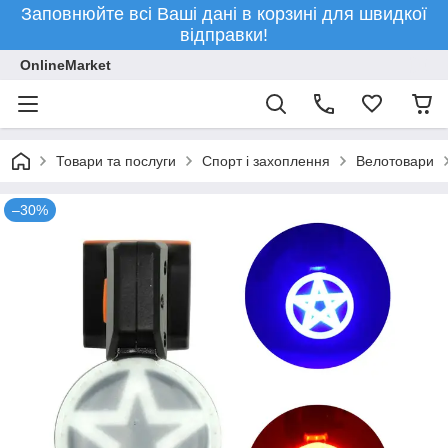
Заповнюйте всі Ваші дані в корзині для швидкої
відправки!
OnlineMarket
Товари та послуги
Спорт і захоплення
Велотовари
–30%