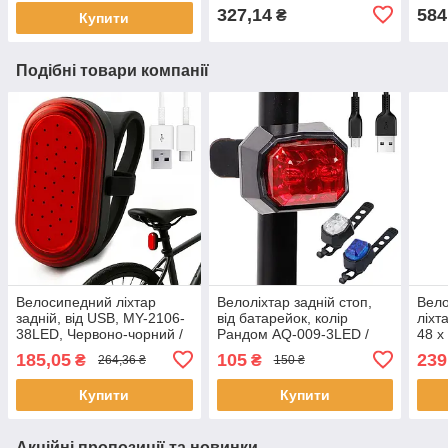
на голову
вело
327,14
584
₴
Купити
Подібні товари компанії
Велосипедний ліхтар
Велоліхтар задній стоп,
Вело
задній, від USB, MY-2106-
від батарейок, колір
ліхт
38LED, Червоно-чорний /
Рандом AQ-009-3LED /
48 х
Велоліхтар
Велосипедний ліхтар /
60LE
185,05
105
239
₴
₴
264,36 ₴
150 ₴
акумуляторний / Фара для
Ліхтарик на велосипед
вел
велосипеда
Купити
Купити
Акційні пропозиції та новинки