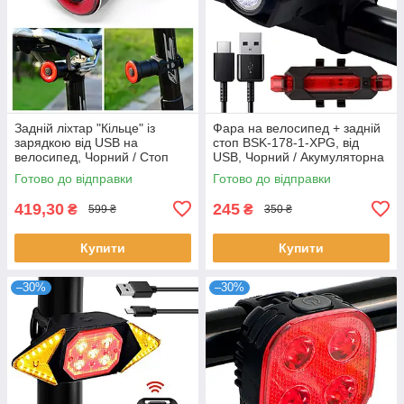
Задній ліхтар "Кільце" із
Фара на велосипед + задній
зарядкою від USB на
стоп BSK-178-1-XPG, від
велосипед, Чорний / Стоп
USB, Чорний / Акумуляторна
фара велосипедна / Стоп
велофара на кермо /
Готово до відправки
Готово до відправки
сигнал на раму
Велосипедний ліхтар
419,30
245
₴
₴
599 ₴
350 ₴
Купити
Купити
–30%
–30%