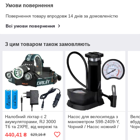
Умови повернення
Повернення товару впродовж 14 днів за домовленістю
Всі умови повернення
З цим товаром також замовляють
Налобний ліхтар с 2
Насос для велосипеда з
Вело
акумуляторами, RJ 3000
манометром S98-2409-Y,
вбуд
Т6 та 2XPE, від мережі та
Чорний / Насос ножний /
Чорн
прикурювача, Чорний /
Велосипедний насос /
сумк
440,41
₴
629,16 ₴
Акумуляторний ліхтарик
Насос для матраса
фляг