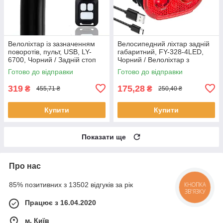
Велоліхтар із зазначенням
Велосипедний ліхтар задній
поворотів, пульт, USB, LY-
габаритний, FY-328-4LED,
6700, Чорний / Задній стоп
Чорний / Велоліхтар з
для велосипеда / Задній
функцією стоп-сигналу /
Готово до відправки
Готово до відправки
ліхтар велосипедний
Велофара
319
175,28
₴
₴
455,71 ₴
250,40 ₴
Купити
Купити
Показати ще
Про нас
85% позитивних з 13502 відгуків за рік
КНОПКА
ЗВ'ЯЗКУ
Працює з 16.04.2020
м. Київ