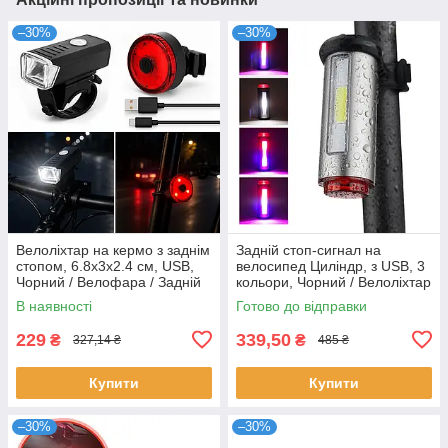
–30%
–30%
Велоліхтар на кермо з заднім
Задній стоп-сигнал на
стопом, 6.8х3х2.4 см, USB,
велосипед Циліндр, з USB, 3
Чорний / Велофара / Задній
кольори, Чорний / Велоліхтар
ліхтар на велосипед /
на раму велосипеда /
В наявності
Готово до відправки
Велосипедний ліхтар
Веломигалка
229
339,50
₴
₴
327,14 ₴
485 ₴
Купити
Купити
–30%
–30%