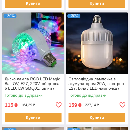
Купити
Купити
–30%
–30%
Диско лампа RGB LED Magic
Світлодіодна лампочка з
Ball 7W, E27, 220V, обертова,
акумулятором 20W, в патрон
6 LED, LW SMQ01, Білий /
Е27, Біла / LED лампочка /
Диско куля, лампа RGB для
Аварійне освітлення /
Готово до відправки
Готово до відправки
вечірки, свята
Автономна лампа
115
159
₴
₴
164,29 ₴
227,14 ₴
Купити
Купити