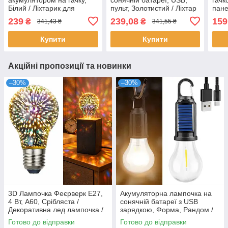
Білий / Ліхтарик для
пульт, Золотистий / Ліхтар
пан
кемпінгу / Ліхтар для
підвісний / Туристичний
Ligh
239
239,08
159
₴
₴
341,43 ₴
341,55 ₴
намету / Ліхтар із
світильник
Кемп
сонячною панеллю
Підв
Купити
Купити
Акційні пропозиції та новинки
–30%
–30%
3D Лампочка Феєрверк Е27,
Акумуляторна лампочка на
4 Вт, A60, Срібляста /
сонячній батареї з USB
Декоративна лед лампочка /
зарядкою, Форма, Рандом /
Світлодіодна лампа в патрон
Підвісна лампочка для
Готово до відправки
Готово до відправки
кемпінгу