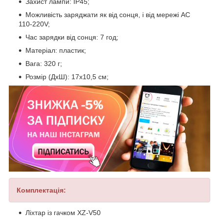
Захист лампи: IP45;
Можливість заряджати як від сонця, і від мережі AC
110-220V;
Час зарядки від сонця: 7 год;
Матеріал: пластик;
Вага: 320 г;
Розмір (ДхШ): 17х10,5 см;
Комплек
тація:
Ліхтар із гачком XZ-V50