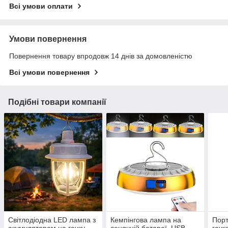
Всі умови оплати
Умови повернення
Повернення товару впродовж 14 днів за домовленістю
Всі умови повернення
Подібні товари компанії
Світлодіодна LED лампа з
Кемпінгова лампа на
Порт
акумулятором на гачку,
сонячній батареї, USB,
гачк