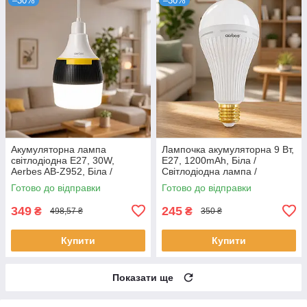
–30%
–30%
Акумуляторна лампа
Лампочка акумуляторна 9 Вт,
світлодіодна E27, 30W,
E27, 1200mAh, Біла /
Aerbes AB-Z952, Біла /
Світлодіодна лампа /
Аварійна лампочка / Розумна
Енергозберігаюча лампа /
Готово до відправки
Готово до відправки
LED лампа / Лампа при
LED лампа / Аварійна
блекауті
лампочка
349
245
₴
₴
498,57 ₴
350 ₴
Купити
Купити
Показати ще