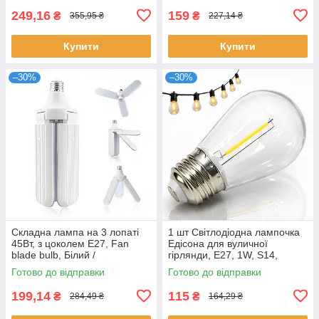
249,16
159
₴
₴
355,95 ₴
227,14 ₴
Купити
Купити
–30%
–30%
Складна лампа на 3 лопаті
1 шт Світлодіодна лампочка
45Вт, з цоколем E27, Fan
Едісона для вуличної
blade bulb, Білий /
гірлянди, E27, 1W, S14,
Світлодіодна лампочка / Led
2700K, 80Lm, Прозорий /
Готово до відправки
Готово до відправки
лампа
Лампа для гірлянди
199,14
115
₴
₴
284,49 ₴
164,29 ₴