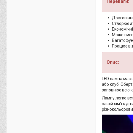
Переваги:
Довговічні
Створює а
Економічн
Може висв
Багатофун
Працює від
Опис:
LED лампа має 
або клуб. Оберт
заповнює всю кі
Лампу легко вст
вашій сім'ї є д
різнокольорови