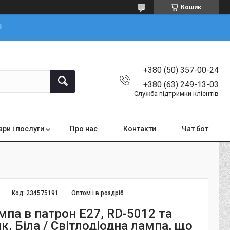
Кошик
!
+380 (50) 357-00-24
+380 (63) 249-13-03
Служба підтримки клієнтів
ари і послуги
Про нас
Контакти
Чат бот
Код:
234575191
Оптом і в роздріб
мпа в патрон E27, RD-5012 та
к, Біла / Світлодіодна лампа, що