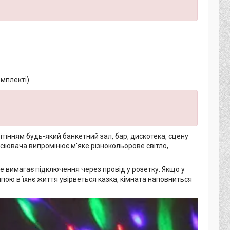
мплекті).
тінням будь-який банкетний зал, бар, дискотека, сцену
сіювача випромінює м'яке різнокольорове світло,
е вимагає підключення через провід у розетку. Якщо у
ампою в їхнє життя увірветься казка, кімната наповниться