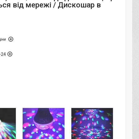
ься від мережі / Дискошар в
іни
-24