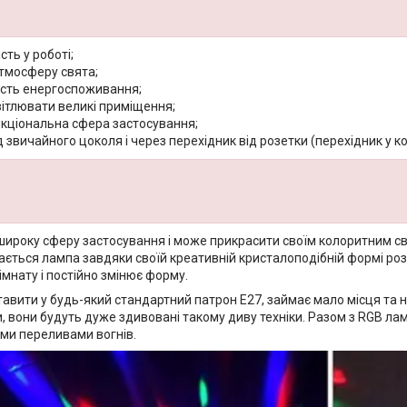
сть у роботі;
тмосферу свята;
ість енергоспоживання;
ітлювати великі приміщення;
кціональна сфера застосування;
 звичайного цоколя і через перехідник від розетки (перехідник у ко
широку сферу застосування і може прикрасити своїм колоритним сві
ається лампа завдяки своїй креативній кристалоподібній формі роз
мнату і постійно змінює форму.
авити у будь-який стандартний патрон E27, займає мало місця та н
іти, вони будуть дуже здивовані такому диву техніки. Разом з RGB л
ми переливами вогнів.