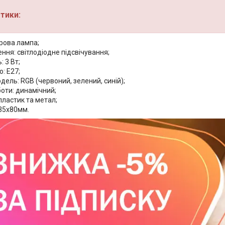
тики:
рова лампа;
ення: світлодіодне підсвічування;
: 3 Вт;
: E27;
дель: RGB (червоний, зелений, синій);
оти: динамічний;
пластик та метал;
135x80мм.