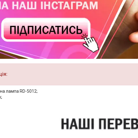
ія:
дна лампа RD-5012;
;