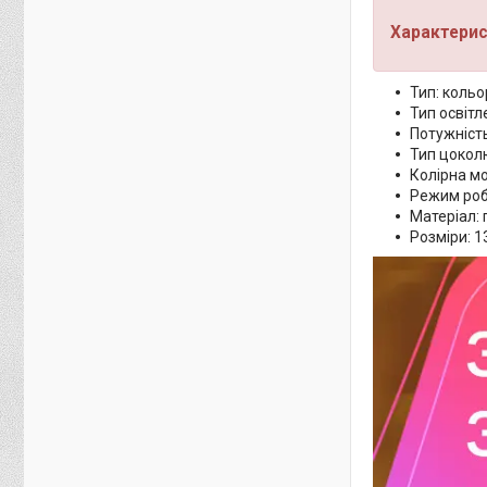
Характерис
Тип: кольо
Тип освітл
Потужність
Тип цоколю
Колірна мо
Режим роб
Матеріал: 
Розміри: 