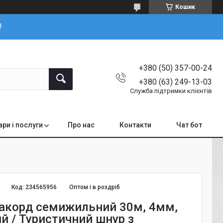
Кошик
!
+380 (50) 357-00-24
+380 (63) 249-13-03
Служба підтримки клієнтів
ари і послуги
Про нас
Контакти
Чат бот
Код:
234565956
Оптом і в роздріб
акорд семижильний 30м, 4мм,
й / Туристичний шнур з