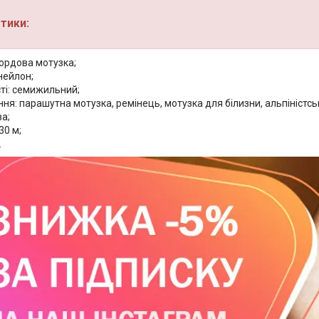
тики:
кордова мотузка;
нейлон;
ті: семижильний;
ня: парашутна мотузка, ремінець, мотузка для білизни, альпіністсь
ва;
30 м;
.