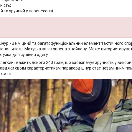
ність;
 та зручний у перенесенні.
нур - це міцний та багатофункціональний елемент тактичного спор
ціональність. Мотузка виготовлена з нейлону. Може використовуват
отузка для сушіння одягу.
егкий і важить всього 240 грам, що забезпечує зручність у викорис
Завдяки своїм характеристикам паракорд шнур стає незамінним помі
житті.