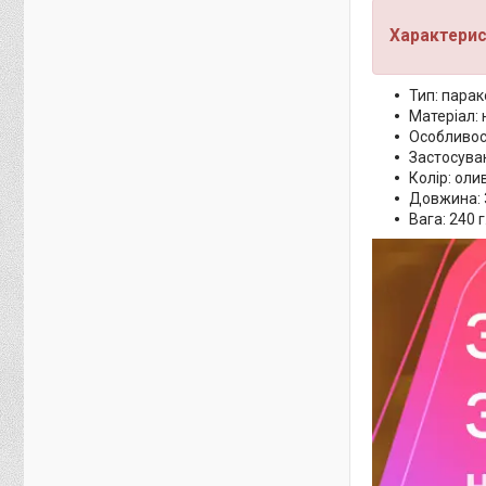
Характерис
Тип: пара
Матеріал: 
Особливос
Застосуван
Колір: оли
Довжина: 
Вага: 240 г