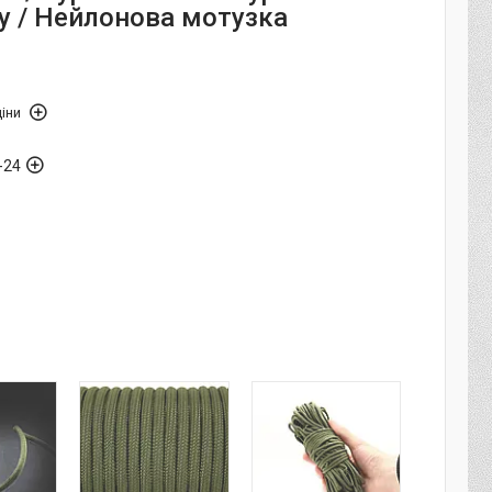
у / Нейлонова мотузка
іни
-24