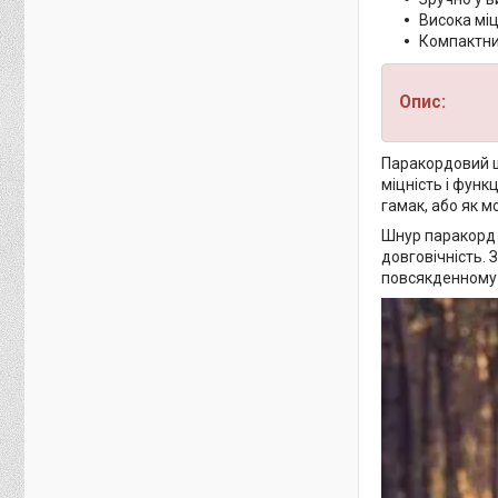
Висока міц
Компактний
Опис:
Паракордовий ш
міцність і функ
гамак, або як м
Шнур паракорд л
довговічність. 
повсякденному 