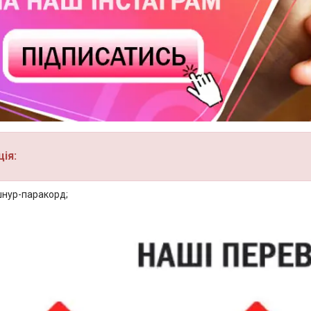
ія:
шнур-паракорд;