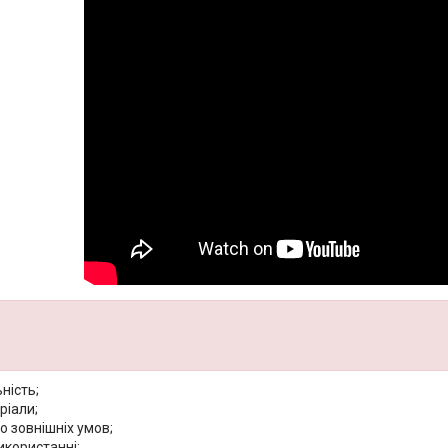
ність;
ріали;
до зовнішніх умов;
икористанні;