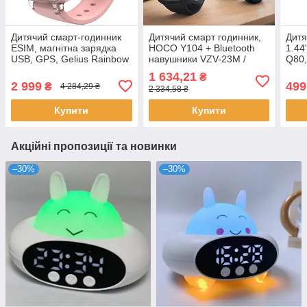
Дитячий смарт-годинник
Дитячий смарт годинник,
Дитя
ESIM, магнітна зарядка
HOCO Y104 + Bluetooth
1.44
USB, GPS, Gelius Rainbow
навушники VZV-23M /
Q80,
GP-PK009 / Дитячий
Розумний годинник для
Розу
1 634,21
₴
розумний годинник для
дітей / Смарт годинник /
діте
2 999
499
₴
4 284,29 ₴
2 334,58 ₴
дівчинки
Годинник з GPS
функ
Купити
Купити
Акційні пропозиції та новинки
–30%
–30%