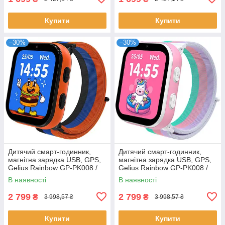
Купити
Купити
–30%
–30%
Дитячий смарт-годинник,
Дитячий смарт-годинник,
магнітна зарядка USB, GPS,
магнітна зарядка USB, GPS,
Gelius Rainbow GP-PK008 /
Gelius Rainbow GP-PK008 /
Дитячий розумний годинник
Дитячий розумний годинник
В наявності
В наявності
для хлопчика
для дівчинки
2 799
2 799
₴
₴
3 998,57 ₴
3 998,57 ₴
Купити
Купити