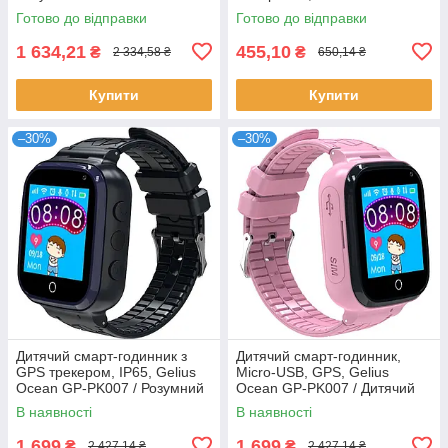
Розумний годинник для дітей
Розумний годинник для дітей
Готово до відправки
Готово до відправки
/ Смарт годинник / Годинник з
з функцією дзвінка
GPS
1 634,21
455,10
₴
₴
2 334,58 ₴
650,14 ₴
Купити
Купити
–30%
–30%
Дитячий смарт-годинник з
Дитячий смарт-годинник,
GPS трекером, IP65, Gelius
Micro-USB, GPS, Gelius
Ocean GP-PK007 / Розумний
Ocean GP-PK007 / Дитячий
годинник для дітей / Смарт
годинник / Розумний
В наявності
В наявності
годинник дитячий
годинник для дитини
1 699
1 699
₴
₴
2 427,14 ₴
2 427,14 ₴