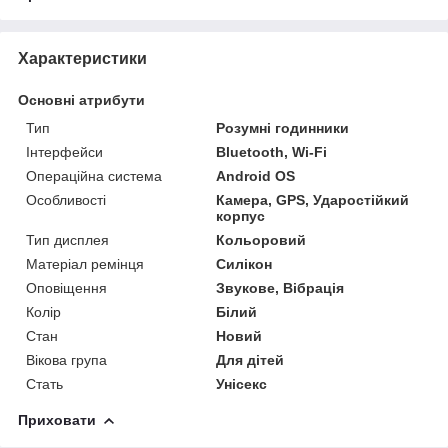
Характеристики
Основні атрибути
Тип
Розумні годинники
Інтерфейси
Bluetooth, Wi-Fi
Операційна система
Android OS
Особливості
Камера, GPS, Ударостійкий
корпус
Тип дисплея
Кольоровий
Матеріал ремінця
Силікон
Оповіщення
Звукове, Вібрація
Колір
Білий
Стан
Новий
Вікова група
Для дітей
Стать
Унісекс
Приховати