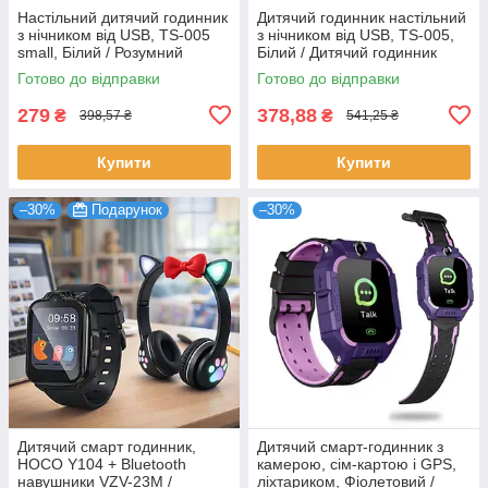
Настільний дитячий годинник
Дитячий годинник настільний
з нічником від USB, TS-005
з нічником від USB, TS-005,
small, Білий / Розумний
Білий / Дитячий годинник
будильник / Дитячий
нічник / Розумний будильник
Готово до відправки
Готово до відправки
годинник нічник
дитячий
279
378,88
₴
₴
398,57 ₴
541,25 ₴
Купити
Купити
–30%
Подарунок
–30%
Дитячий смарт годинник,
Дитячий смарт-годинник з
HOCO Y104 + Bluetooth
камерою, сім-картою і GPS,
навушники VZV-23M /
ліхтариком, Фіолетовий /