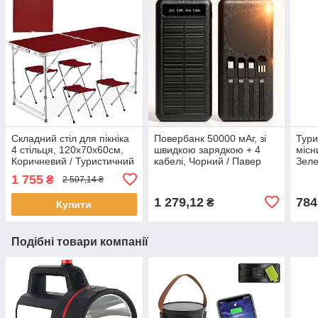
Складний стіл для пікніка
Повербанк 50000 мАг, зі
Тури
4 стільця, 120х70х60см,
швидкою зарядкою + 4
місн
Коричневий / Туристичний
кабелі, Чорний / Павер
Зеле
стіл розкладний / Стіл для
банк / Зовнішній
відп
1 755
₴
2 507,14 ₴
кемпінгу
акумулятор / Power Bank /
пер
УМБ
1 279,12
784
₴
Купити
Подібні товари компанії