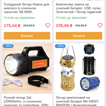
Складаний Ліхтар-Лампа для
Кемпінгова лампа на
кемпінгу із сонячною
сонячній батареї, USB, пульт,
панеллю SB-9688,
Золотистий / Ліхтар підвісний
Золотистий / Ліхтар
/ Туристичний світильник
Готово до відправки
Готово до відправки
кемпінговий
175,44
239,08
₴
₴
250,63 ₴
341,55 ₴
Купити
Купити
–30%
–30%
Ручний ліхтар 3в1
Ліхтар кемпінговий на
(20000мАг), із сонячною
сонячній батареї Mh-5800T,
панеллю та повербанк, 30Вт,
РАНДОМ / Акумуляторний