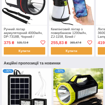
Ручний ліхтар
Кемпінговий ліхтар з
Ліхт
акумуляторний 4000мАч,
повербанком 1200мАч,
3600
DP-7318B, Чорний /
ZJ-1158, Білий /
Lamp
Світлодіодний ліхтар-
Акумуляторний ліхтарик-
Акум
375
255,83
419
₴
₴
535,72 ₴
365,47 ₴
прожектор / Переносний
прожектор
прож
ліхтар кемпінговий
Купити
Купити
Акційні пропозиції та новинки
–30%
–30%