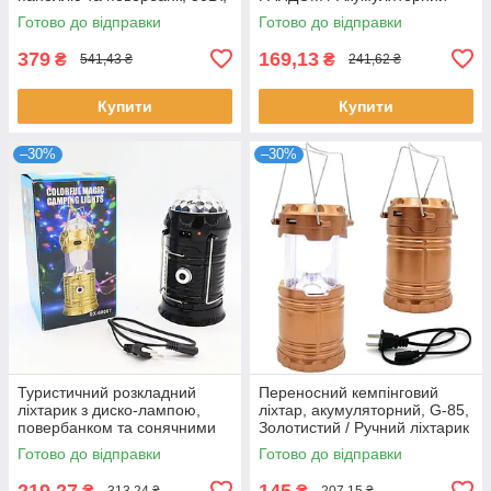
USB, HEL-T95, Чорний /
ліхтар з Power Bank
Готово до відправки
Готово до відправки
Акумуляторна лампа
379
169,13
₴
₴
541,43 ₴
241,62 ₴
Купити
Купити
–30%
–30%
Туристичний розкладний
Переносний кемпінговий
ліхтарик з диско-лампою,
ліхтар, акумуляторний, G-85,
повербанком та сонячними
Золотистий / Ручний ліхтарик
панелями SX-6808T, Чорний
/ Кемпінговий світильник
Готово до відправки
Готово до відправки
/ Ручним ліхтарик
219,27
145