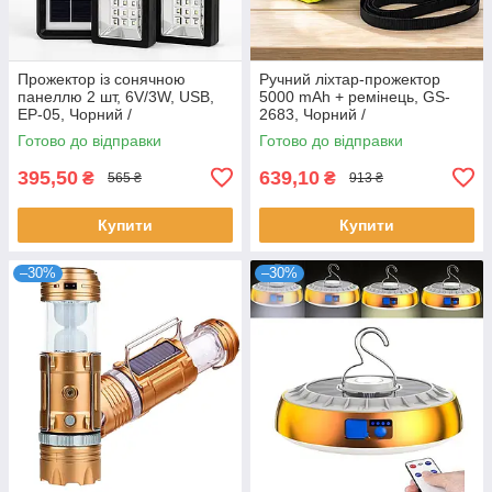
Прожектор із сонячною
Ручний ліхтар-прожектор
панеллю 2 шт, 6V/3W, USB,
5000 mAh + ремінець, GS-
EP-05, Чорний /
2683, Чорний /
Акумуляторна лампа
Акумуляторний ліхтар /
Готово до відправки
Готово до відправки
прожектор / Світлодіодний
Переносний ліхтар для
прожектор
кемпінгу
395,50
639,10
₴
₴
565 ₴
913 ₴
Купити
Купити
–30%
–30%