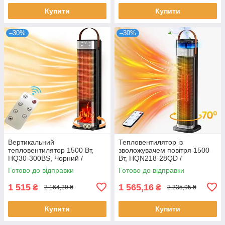
Купити
Купити
–30%
–30%
Вертикальний
Тепловентилятор із
тепловентилятор 1500 Вт,
зволожувачем повітря 1500
HQ30-300BS, Чорний /
Вт, HQN218-28QD /
Портативний обігрівач
Вертикальний
Готово до відправки
Готово до відправки
електричний /
електрообігрівач / Обігрівач
Електрообігрівач
електричний
1 515
1 565,16
₴
₴
2 164,29 ₴
2 235,95 ₴
Купити
Купити