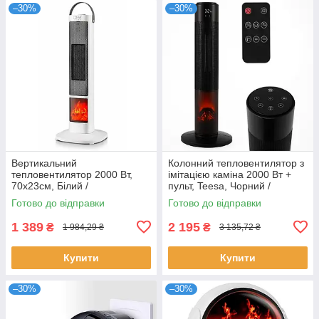
–30%
–30%
Вертикальний
Колонний тепловентилятор з
тепловентилятор 2000 Вт,
імітацією каміна 2000 Вт +
70x23см, Білий /
пульт, Teesa, Чорний /
Електрообігрівач
Підлоговий обігрівач /
Готово до відправки
Готово до відправки
портативний / Обігрівач
Електрообігрівач
електричний
1 389
2 195
₴
₴
1 984,29 ₴
3 135,72 ₴
Купити
Купити
–30%
–30%