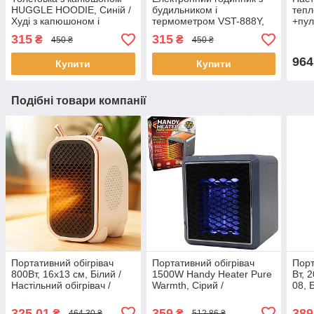
HUGGLE HOODIE, Синій /
будильником і
тепл
Худі з капюшоном і
термометром VST-888Y,
+пул
рукавами / Толстовка -
від мережі, Зелений /
Біли
315
315
₴
₴
450 ₴
450 ₴
плед з капюшоном
Дзеркальний годинник із
на с
зеленим LED
конд
964
Купити
Купити
Подібні товари компанії
Портативний обігрівач
Портативний обігрівач
Порт
800Вт, 16х13 см, Білий /
1500W Handy Heater Pure
Вт, 
Настільний обігрівач /
Warmth, Сірий /
08, Б
Тепловентилятор /
Керамічний обігрівач /
Тепл
Електричний обігрівач
Тепловентилятор
Елек
325,01
359
389
₴
₴
464,30 ₴
512,86 ₴