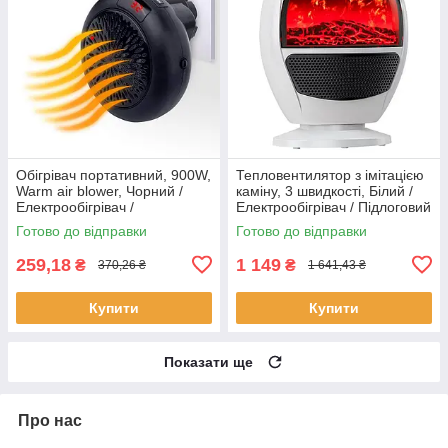
Обігрівач портативний, 900W,
Тепловентилятор з імітацією
Warm air blower, Чорний /
каміну, 3 швидкості, Білий /
Електрообігрівач /
Електрообігрівач / Підлоговий
Електричний обігрівач
тепловентилятор
Готово до відправки
Готово до відправки
259,18
1 149
₴
₴
370,26 ₴
1 641,43 ₴
Купити
Купити
Показати ще
Про нас