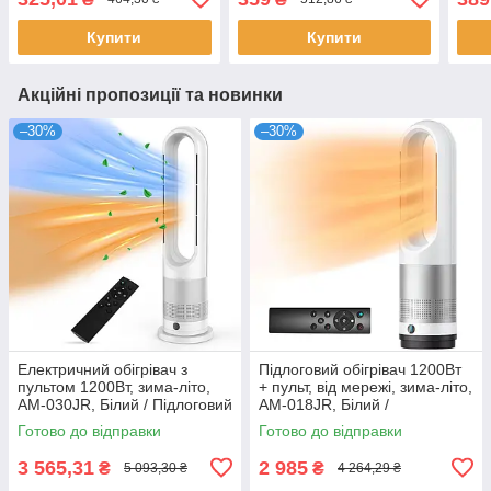
Купити
Купити
Акційні пропозиції та новинки
–30%
–30%
Електричний обігрівач з
Підлоговий обігрівач 1200Вт
пультом 1200Вт, зима-літо,
+ пульт, від мережі, зима-літо,
AM-030JR, Білий / Підлоговий
AM-018JR, Білий /
тепловентилятор /
Електричний
Готово до відправки
Готово до відправки
Електрообігрівач
тепловентилятор /
Електрообігрівач
3 565,31
2 985
₴
₴
5 093,30 ₴
4 264,29 ₴