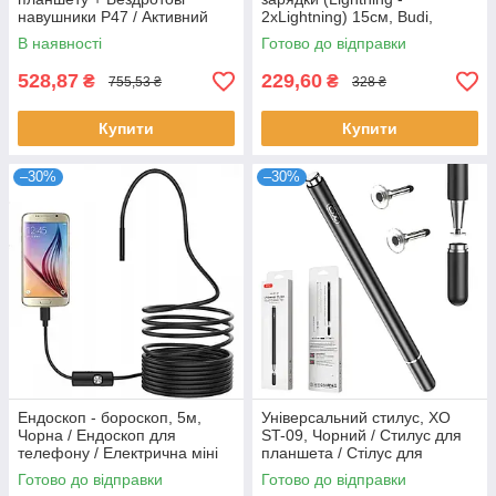
навушники P47 / Активний
2хLightning) 15см, Budi,
стилус-ручка для малювання
Чорний / Адаптер для
В наявності
Готово до відправки
навушників айфон
528,87
229,60
₴
₴
755,53 ₴
328 ₴
Купити
Купити
–30%
–30%
Ендоскоп - бороскоп, 5м,
Універсальний стилус, XO
Чорна / Ендоскоп для
ST-09, Чорний / Стилус для
телефону / Електрична міні
планшета / Стілус для
камера / Камера ендоскоп /
телефону
Готово до відправки
Готово до відправки
Бороскоп