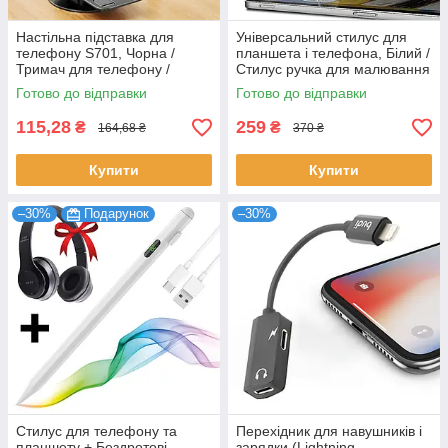
Настільна підставка для
Універсальний стилус для
телефону S701, Чорна /
планшета і телефона, Білий /
Тримач для телефону /
Стилус ручка для малювання
Підставка під телефон на стіл
/ Стилус для айпада
Готово до відправки
Готово до відправки
115,28
259
₴
₴
164,68 ₴
370 ₴
Купити
Купити
–30%
Подарунок
–30%
Стилус для телефону та
Перехідник для навушників і
планшету + Бездротові
зарядки (Lightning -