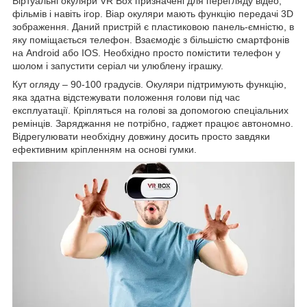
Віртуальні окуляри VR Box призначені для перегляду відео,
фільмів і навіть ігор. Віар окуляри мають функцію передачі 3D
зображення. Даний пристрій є пластиковою панель-ємністю, в
яку поміщається телефон. Взаємодіє з більшістю смартфонів
на Android або IOS. Необхідно просто помістити телефон у
шолом і запустити серіал чи улюблену іграшку.
Кут огляду – 90-100 градусів. Окуляри підтримують функцію,
яка здатна відстежувати положення голови під час
експлуатації. Кріпляться на голові за допомогою спеціальних
ремінців. Заряджання не потрібно, гаджет працює автономно.
Відрегулювати необхідну довжину досить просто завдяки
ефективним кріпленням на основі гумки.