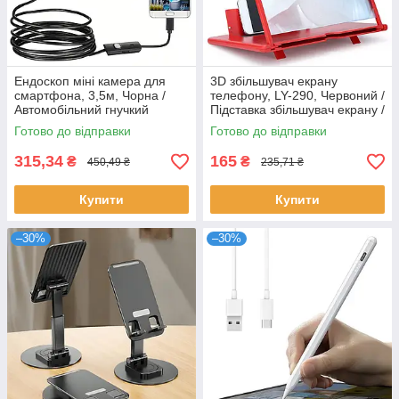
Ендоскоп міні камера для
3D збільшувач екрану
смартфона, 3,5м, Чорна /
телефону, LY-290, Червоний /
Автомобільний гнучкий
Підставка збільшувач екрану /
ендоскоп / Міні камера для
Складний збільшувач для
Готово до відправки
Готово до відправки
телефону
екрану телефону
315,34
165
₴
₴
450,49 ₴
235,71 ₴
Купити
Купити
–30%
–30%