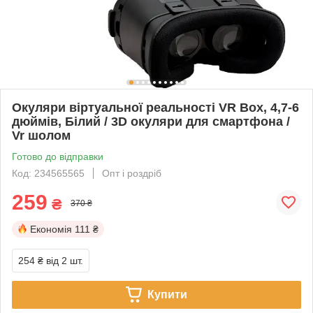
Окуляри віртуальної реальності VR Box, 4,7-6
дюймів, Білий / 3D окуляри для смартфона /
Vr шолом
Готово до відправки
Код: 234565565
Опт і роздріб
259
₴
370 ₴
Економія
111 ₴
254 ₴
від 2 шт.
Купити