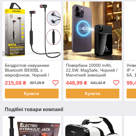
Бездротові навушники
Повербанк 10000 mAh,
Унів
Bluetooth B930BL з
22,5W, MagSafe, Чорний /
IP +
мікрофоном, Чорний /
Магнітний зовнішній
6А, 
Спортивні вакуумні
акумулятор / Павербанк
KC30
215,08
448,99
99,
₴
₴
307,26 ₴
641,42 ₴
навушники / Гарнітура
бездротовий
для 
bluetooth
Муль
Купити
Купити
Подібні товари компанії