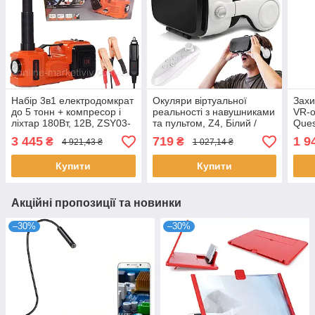
Набір 3в1 електродомкрат
Окуляри віртуальної
Захи
до 5 тонн + компресор і
реальності з навушниками
VR-о
ліхтар 180Вт, 12В, ZSY03-
та пультом, Z4, Білий /
Ques
X, Помаранчевий /
Шолом віртуальної
Чохо
3 445
719
1 9
₴
₴
4 921,43 ₴
1 027,14 ₴
Електричний домкрат для
реальності / VR окуляри
вірт
авто
для телефону
Купити
Купити
Акційні пропозиції та новинки
–30%
–30%