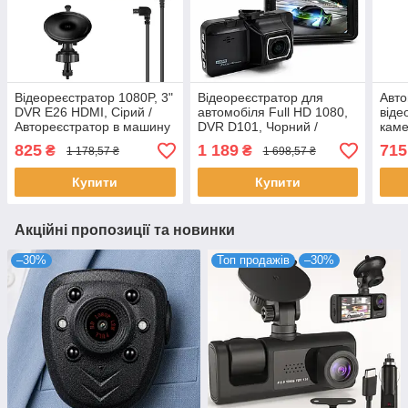
Відеореєстратор 1080P, 3"
Відеореєстратор для
Авто
DVR E26 HDMI, Сірий /
автомобіля Full HD 1080,
віде
Автореєстратор в машину
DVR D101, Чорний /
каме
на присосці /
Реєстратор у машину /
SD31
825
1 189
715
₴
₴
1 178,57 ₴
1 698,57 ₴
Автомобільний реєстратор
Автореєстратор DVR
Віде
каме
Купити
Купити
Акційні пропозиції та новинки
–30%
Топ продажів
–30%