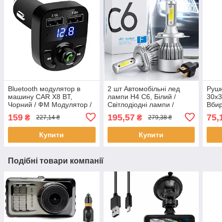
Bluetooth модулятор в
2 шт Автомобільні лед
Рушн
машину CAR X8 BT,
лампи H4 C6, Білий /
30х3
Чорний / ФМ Модулятор /
Світлодіодні лампи /
Вби
ФМ Трансмітер з блютуз /
Автолампи / Лед лампи
авто
159
195,57
75,
₴
₴
227,14 ₴
279,38 ₴
Блютуз модулятор
для авто
полі
Купити
Купити
Подібні товари компанії