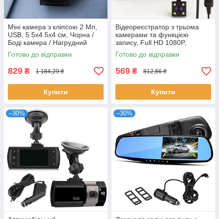
Міні камера з кліпсою 2 Мп,
Відеореєстратор з трьома
USB, 5.5х4.5х4 см, Чорна /
камерами та функцією
Боді камера / Нагрудний
запису, Full HD 1080P,
відеореєстратор / Бездротова
Чорний / Автомобільний
Готово до відправки
Готово до відправки
відеокамера
реєстратор / Реєстратор в
машину
829
569
₴
₴
1 184,29 ₴
812,86 ₴
Купити
Купити
–30%
–30%