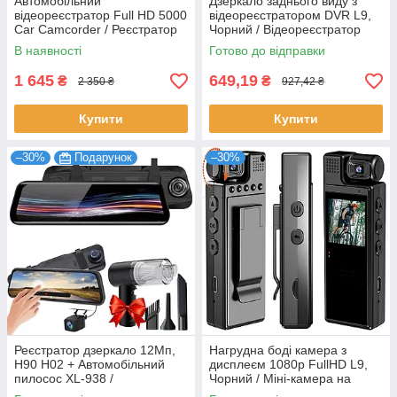
Автомобільний
Дзеркало заднього виду з
відеореєстратор Full HD 5000
відеореєстратором DVR L9,
Car Camcorder / Реєстратор
Чорний / Відеореєстратор
для машини
дзеркало / Автореєстратор
В наявності
Готово до відправки
1 645
649,19
₴
₴
2 350 ₴
927,42 ₴
Купити
Купити
–30%
Подарунок
–30%
Реєстратор дзеркало 12Мп,
Нагрудна боді камера з
H90 H02 + Автомобільний
дисплеєм 1080p FullHD L9,
пилосос XL-938 /
Чорний / Міні-камера на
Автомобільний відео
грудь / Нагрудний