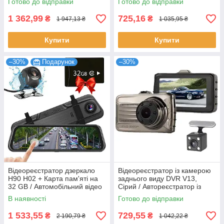
Готово до відправки
Готово до відправки
реєстратор
відеореєстратор з кліпсою
1 362,99
725,16
₴
₴
1 947,13 ₴
1 035,95 ₴
Купити
Купити
–30%
Подарунок
–30%
Відеореєстратор дзеркало
Відеореєстратор із камерою
H90 H02 + Карта пам'яті на
заднього виду DVR V13,
32 GB / Автомобільний відео
Сірий / Автореєстратор із
реєстратор
двома камерами /
В наявності
Готово до відправки
Реєстратор у машину
1 533,55
729,55
₴
₴
2 190,79 ₴
1 042,22 ₴