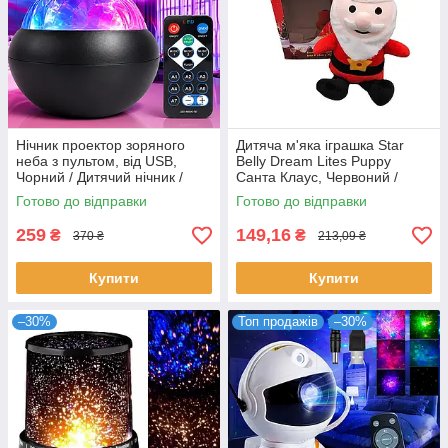
Нічник проектор зоряного
Дитяча м'яка іграшка Star
неба з пультом, від USB,
Bellу Dream Lites Puppy
Чорний / Дитячий нічник /
Санта Клаус, Червоний /
Світильник нічник / Лампа
Нічник-проектор зоряного
Готово до відправки
Готово до відправки
проектор
неба
259
149,16
₴
₴
370 ₴
213,09 ₴
Купити
Купити
–30%
Топ продажів
–30%