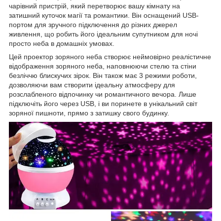
чарівний пристрій, який перетворює вашу кімнату на
затишний куточок магії та романтики. Він оснащений USB-
портом для зручного підключення до різних джерел
живлення, що робить його ідеальним супутником для ночі
просто неба в домашніх умовах.
Цей проектор зоряного неба створює неймовірно реалістичне
відображення зоряного неба, наповнюючи стелю та стіни
безліччю блискучих зірок. Він також має 3 режими роботи,
дозволяючи вам створити ідеальну атмосферу для
розслабленого відпочинку чи романтичного вечора. Лише
підключіть його через USB, і ви поринете в унікальний світ
зоряної пишноти, прямо з затишку свого будинку.