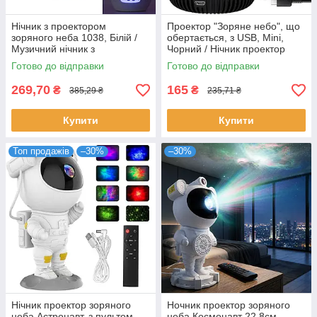
Нічник з проектором
Проектор "Зоряне небо", що
зоряного неба 1038, Білій /
обертається, з USB, Mini,
Музичний нічник з
Чорний / Нічник проектор
годинником та будильником
нічного неба / Світильник-
Готово до відправки
Готово до відправки
проектор
269,70
165
₴
₴
385,29 ₴
235,71 ₴
Купити
Купити
Топ продажів
–30%
–30%
Нічник проектор зоряного
Ночник проектор зоряного
неба Астронавт, з пультом,
неба Космонавт 22,8см,