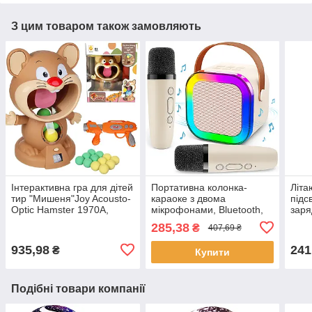
З цим товаром також замовляють
Інтерактивна гра для дітей
Портативна колонка-
Літа
тир "Мишеня"Joy Acousto-
караоке з двома
підс
Optic Hamster 1970A,
мікрофонами, Bluetooth,
заря
Коричневий / Ігровий
RGB підсвітка, К12 /
Сині
285,38
₴
407,69 ₴
набір для дітей
Дитяча колонка блютуз
Літа
діте
935,98
241
₴
Купити
Подібні товари компанії