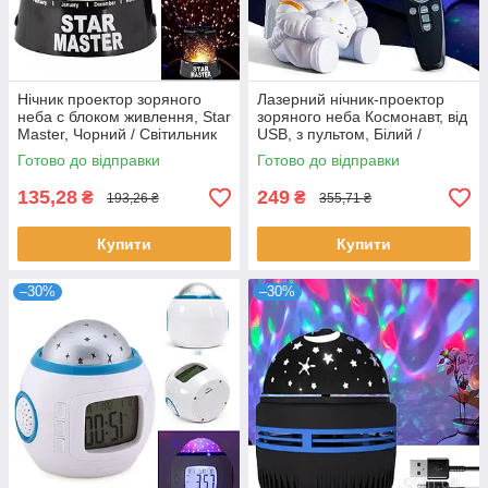
Нічник проектор зоряного
Лазерний нічник-проектор
неба c блоком живлення, Star
зоряного неба Космонавт, від
Master, Чорний / Світильник
USB, з пультом, Білий /
зоряне небо
Дитячий світильник з
Готово до відправки
Готово до відправки
проекцією космосу
135,28
249
₴
₴
193,26 ₴
355,71 ₴
Купити
Купити
–30%
–30%