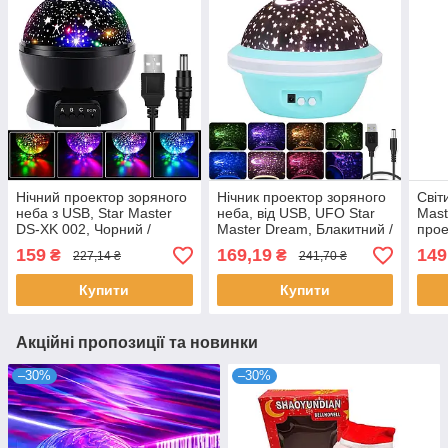
Нічний проектор зоряного
Нічник проектор зоряного
Світ
неба з USB, Star Master
неба, від USB, UFO Star
Mast
DS-XK 002, Чорний /
Master Dream, Блакитний /
прое
Дитячий світильник-
Дитячий світильник нічник
159
169,19
149
₴
₴
227,14 ₴
241,70 ₴
проектор міні
зоряне небо
Купити
Купити
Акційні пропозиції та новинки
–30%
–30%