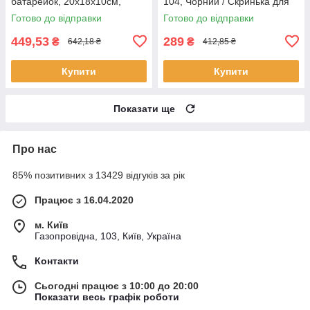
батарейок, 20х18х10см,
104, Чорний / Скринька для
School Bag, Жовтий / Дитяча
прикрас / Органайзер для
Готово до відправки
Готово до відправки
скарбничка
зберігання
449,53
289
₴
₴
642,18 ₴
412,85 ₴
Купити
Купити
Показати ще
Про нас
85% позитивних з 13429 відгуків за рік
Працює з 16.04.2020
м. Київ
Газопровідна, 103, Київ, Україна
Контакти
Сьогодні працює з 10:00 до 20:00
Показати весь графік роботи