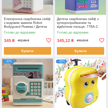
Електронна скарбничка сейф
Дитяча скарбничка сейф з
з кодовим замком Robot
купюроприймачем та
Bodyguard Рожева / Дитяча
відбитком пальця, 778A-2,
Робот - Скарбничка
Синя / Скарбничка для дітей
Готово до відправки
Готово до відправки
345
345,12
₴
₴
492,86 ₴
493,03 ₴
Купити
Купити
–30%
–30%