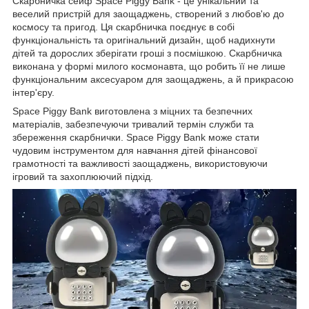
Скарбничка сейф Space Piggy Bank - це унікальний та
веселий пристрій для заощаджень, створений з любов'ю до
космосу та пригод. Ця скарбничка поєднує в собі
функціональність та оригінальний дизайн, щоб надихнути
дітей та дорослих зберігати гроші з посмішкою. Скарбничка
виконана у формі милого космонавта, що робить її не лише
функціональним аксесуаром для заощаджень, а й прикрасою
інтер'єру.
Space Piggy Bank виготовлена з міцних та безпечних
матеріалів, забезпечуючи тривалий термін служби та
збереження скарбнички. Space Piggy Bank може стати
чудовим інструментом для навчання дітей фінансової
грамотності та важливості заощаджень, використовуючи
ігровий та захоплюючий підхід.