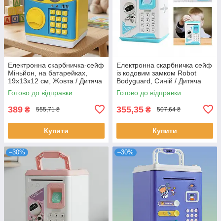
Електронна скарбничка-сейф
Електронна скарбничка сейф
Міньйон, на батарейках,
із кодовим замком Robot
19х13х12 см, Жовта / Дитяча
Bodyguard, Синій / Дитяча
скарбничка / Дитячий сейф
Робот - Скарбничка / Сейф
Готово до відправки
Готово до відправки
для грошей
скарбничка
389
355,35
₴
₴
555,71 ₴
507,64 ₴
Купити
Купити
–30%
–30%