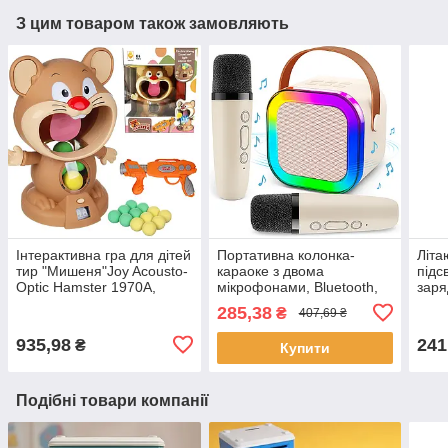
З цим товаром також замовляють
Інтерактивна гра для дітей
Портативна колонка-
Літа
тир "Мишеня"Joy Acousto-
караоке з двома
підс
Optic Hamster 1970A,
мікрофонами, Bluetooth,
заря
Коричневий / Ігровий
RGB підсвітка, К12 /
Сині
285,38
₴
407,69 ₴
набір для дітей
Дитяча колонка блютуз
Літа
діте
935,98
241
₴
Купити
Подібні товари компанії