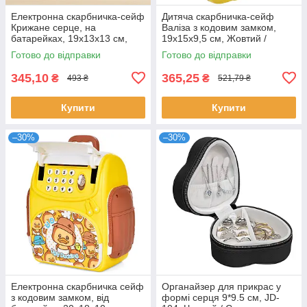
Електронна скарбничка-сейф
Дитяча скарбничка-сейф
Крижане серце, на
Валіза з кодовим замком,
батарейках, 19х13х13 см,
19х15х9,5 см, Жовтий /
Блакитна / Дитяча
Електронна скарбничка
Готово до відправки
Готово до відправки
скарбничка / Дитячий сейф
музична
для грошей
345,10
365,25
₴
₴
493 ₴
521,79 ₴
Купити
Купити
–30%
–30%
Електронна скарбничка сейф
Органайзер для прикрас у
з кодовим замком, від
формі серця 9*9.5 см, JD-