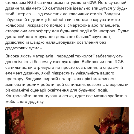
стельовим RGB світильником потужністю 60W. Його сучасний
дизайн та діаметр 38 сантиметрів ідеально впишуться у будь-
який інтер’єр — від сучасних до класичних стилів. Завдяки
вбудованій підтримці Bluetooth ви з легкістю керуватимете
кольором і яскравістю прямо зі смартфона або планшета,
створюючи атмосферу для будь-якої події або настрою. Пульт
дистанційного керування додає ще більшої зручності,
дозволяючи швидко налаштовувати освітлення без
додаткових зусиль.
Висока якість матеріалів і передові технології забезпечують
довговічність і безпечну експлуатацію. Вибираючи наш RGB
світильник, ви отримуєте не просто освітлення, а справжній
елемент дизайну, який підкреслить унікальність вашого
простору. Завдяки широкій палітрі кольорів і можливості
змінювати режим роботи, цей світильник дозволяє створювати
різноманітні сценарії освітлення для будь-якої події.
Контролюйте налаштування легко, адже все можна зробити з
мобільного додатку.