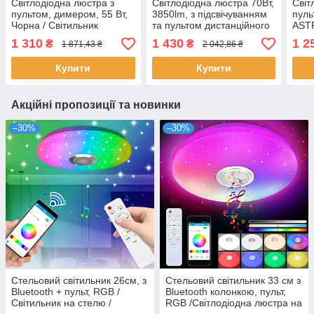
Світлодіодна люстра з
Світлодіодна люстра 70Вт,
Світ
пультом, димером, 55 Вт,
3850lm, з підсвічуванням
пуль
Чорна / Світильник
та пультом дистанційного
ASTR
стельовий / Люстра
керування, Білий / LED
Стел
1 310
1 430
1 2
₴
₴
1 871,43 ₴
2 042,86 ₴
світлодіодна / LED люстра
люстра стельова з
Керо
керуванням
люс
Купити
Купити
Акційні пропозиції та новинки
–30%
–30%
Стельовий світильник 26см, з
Стельовий світильник 33 см з
Bluetooth + пульт, RGB /
Bluetooth колонкою, пульт,
Світильник на стелю /
RGB /Світлодіодна люстра на