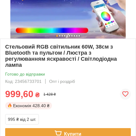
Стельовий RGB світильник 60W, 38см з
Bluetooth та пультом / Люстра з
регулюванням яскравості / Світлодіодна
лампа
Готово до відправки
Код: 23456733701
Опт і роздріб
999,60
₴
1 428 ₴
Економія
428.40 ₴
995 ₴
від 2 шт.
Купити