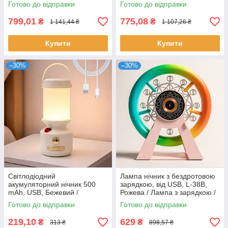
Розумна люстра з колонкою
стелю / Розумний LED
Готово до відправки
Готово до відправки
світильник
799,01
775,08
₴
₴
1 141,44 ₴
1 107,26 ₴
Купити
Купити
–30%
–30%
Світлодіодний
Лампа нічник з бездротовою
акумуляторний нічник 500
зарядкою, від USB, L-38В,
mAh, USB, Бежевий /
Рожева / Лампа з зарядкою /
Настільна лампа-світильник /
Настільний світильник /
Готово до відправки
Готово до відправки
Лампа для кемпінгу
Нічник колонка
219,10
629
₴
₴
313 ₴
898,57 ₴