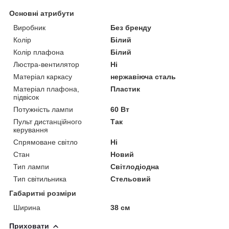
Основні атрибути
Виробник
Без бренду
Колір
Білий
Колір плафона
Білий
Люстра-вентилятор
Ні
Матеріал каркасу
нержавіюча сталь
Матеріал плафона,
Пластик
підвісок
Потужність лампи
60 Вт
Пульт дистанційного
Так
керування
Спрямоване світло
Ні
Стан
Новий
Тип лампи
Світлодіодна
Тип світильника
Стельовий
Габаритні розміри
Ширина
38 см
Приховати