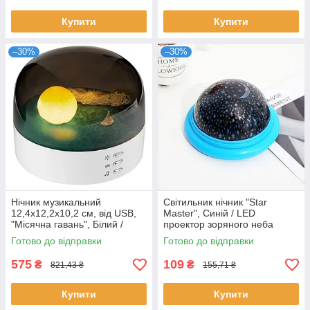
Купити
Купити
–30%
–30%
Нічник музикальний
Світильник нічник "Star
12,4х12,2х10,2 см, від USB,
Master", Синій / LED
"Місячна гавань", Білий /
проектор зоряного неба
Нічник світильник музичний
Готово до відправки
Готово до відправки
575
109
₴
₴
821,43 ₴
155,71 ₴
Купити
Купити