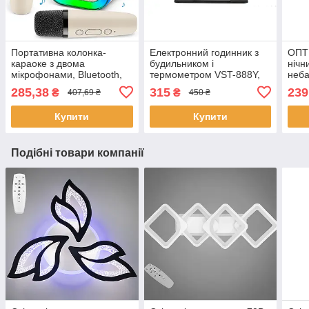
Портативна колонка-
Електронний годинник з
ОПТ 
караоке з двома
будильником і
нічн
мікрофонами, Bluetooth,
термометром VST-888Y,
неба
RGB підсвітка, К12 /
від мережі, Зелений /
пуль
285,38
315
239
₴
₴
407,69 ₴
450 ₴
Дитяча колонка блютуз
Дзеркальний годинник із
світ
зеленим LED
Купити
Купити
Подібні товари компанії