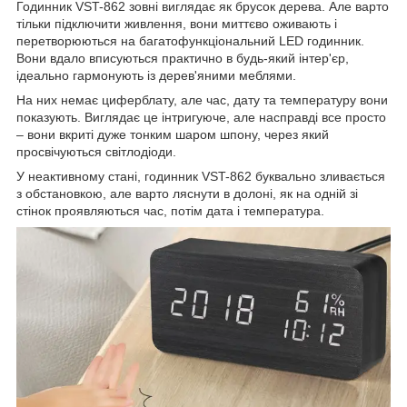
Годинник VST-862 зовні виглядає як брусок дерева. Але варто
тільки підключити живлення, вони миттєво оживають і
перетворюються на багатофункціональний LED годинник.
Вони вдало вписуються практично в будь-який інтер'єр,
ідеально гармонують із дерев'яними меблями.
На них немає циферблату, але час, дату та температуру вони
показують. Виглядає це інтригуюче, але насправді все просто
– вони вкриті дуже тонким шаром шпону, через який
просвічуються світлодіоди.
У неактивному стані, годинник VST-862 буквально зливається
з обстановкою, але варто ляснути в долоні, як на одній зі
стінок проявляються час, потім дата і температура.