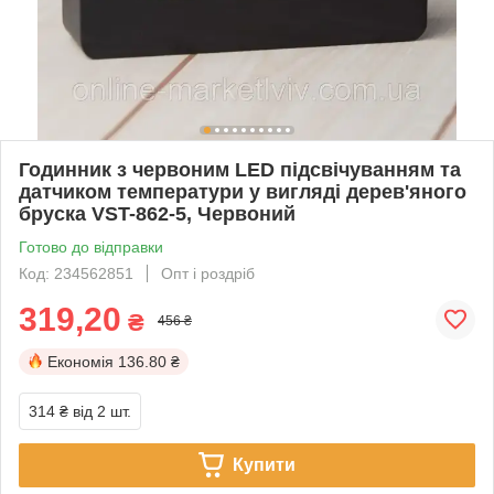
Годинник з червоним LED підсвічуванням та
датчиком температури у вигляді дерев'яного
бруска VST-862-5, Червоний
Готово до відправки
Код: 234562851
Опт і роздріб
319,20
₴
456 ₴
Економія
136.80 ₴
314 ₴
від 2 шт.
Купити