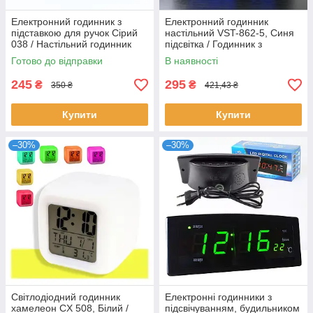
Електронний годинник з
Електронний годинник
підставкою для ручок Сірий
настільний VST-862-5, Синя
038 / Настільний годинник
підсвітка / Годинник з
підставка з USB
датчиком температури /
Готово до відправки
В наявності
Годинник з підсвіткою
245
295
₴
₴
350 ₴
421,43 ₴
Купити
Купити
–30%
–30%
Світлодіодний годинник
Електронні годинники з
хамелеон CX 508, Білий /
підсвічуванням, будильником