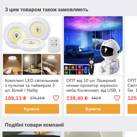
З цим товаром також замовляють
Комплект LED світильників
ОПТ від 10 шт, Лазерний
ОПТ 
з пультом та таймером 3
нічник-проектор зоряного
Світ
шт, Білий / Набір
неба Космонавт, від USB, з
5м, 
сенсорних нічників /
пультом, Білий / Дитячий
+ бл
189,13
239,40
125
₴
₴
270,19 ₴
342 ₴
Бездротові лед лампи
світильник з проекцією
світ
Купити
Купити
Подібні товари компанії