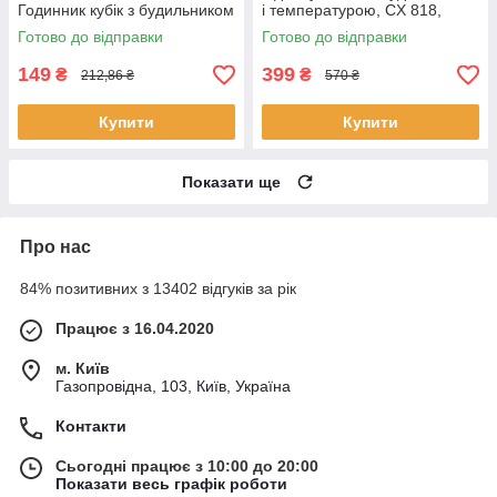
Годинник кубік з будильником
і температурою, CX 818,
і термометром /
Зелений / Настільний
Готово до відправки
Готово до відправки
ЕлектроннийLED годинник-
годинник будильник
нічник
149
399
₴
₴
212,86 ₴
570 ₴
Купити
Купити
Показати ще
Про нас
84% позитивних з 13402 відгуків за рік
Працює з 16.04.2020
м. Київ
Газопровідна, 103, Київ, Україна
Контакти
Сьогодні працює з 10:00 до 20:00
Показати весь графік роботи