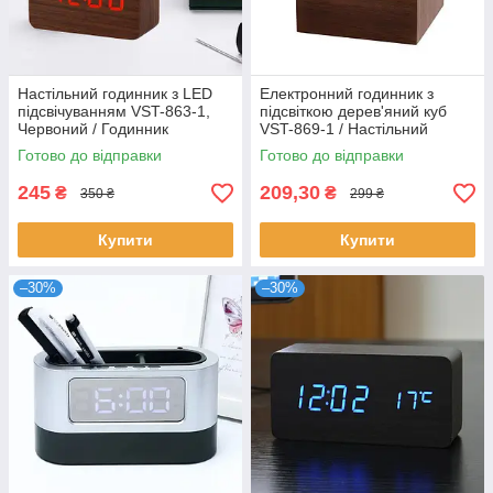
Настільний годинник з LED
Електронний годинник з
підсвічуванням VST-863-1,
підсвіткою дерев'яний куб
Червоний / Годинник
VST-869-1 / Настільний
настільний електронний
годинник з підсвіткою
Готово до відправки
Готово до відправки
245
209,30
₴
₴
350 ₴
299 ₴
Купити
Купити
–30%
–30%