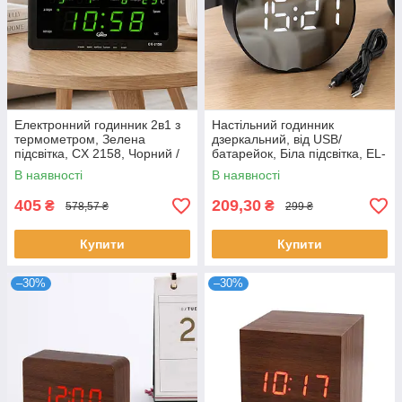
Електронний годинник 2в1 з
Настільний годинник
термометром, Зелена
дзеркальний, від USB/
підсвітка, CX 2158, Чорний /
батарейок, Біла підсвітка, EL-
Настільний годинник /
DT-6505, Чорний /
В наявності
В наявності
Настінний годинник
Електронний годинник /
Годинник на стіл
405
209,30
₴
₴
578,57 ₴
299 ₴
Купити
Купити
–30%
–30%