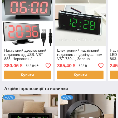
Настільний дзеркальний
Електронний настільний
Наст
годинник від USB, VST-
годинник з підсвічуванням
LED 
888, Червоний /
VST-730-1, Зелена
863-
Електронний годинник з
підсвітка / Цифровий
Годи
380,06
365,40
245
₴
₴
542,94 ₴
522 ₴
вимірюванням
мережевий годинник з
елек
температури та вологості
будильником
Купити
Купити
Акційні пропозиції та новинки
–30%
–30%