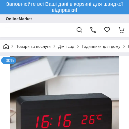
Заповнюйте всі Ваші дані в корзині для швидкої
відправки!
OnlineMarket
Товари та послуги
Дім і сад
Годинники для дому
–30%