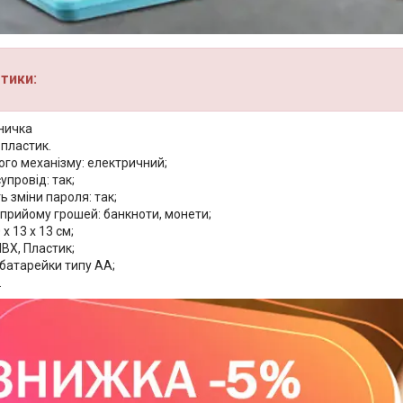
тики:
бничка
 пластик.
ого механізму: електричний;
упровід: так;
 зміни пароля: так;
 прийому грошей: банкноти, монети;
х 13 х 13 см;
ВХ, Пластик;
 батарейки типу АА;
.