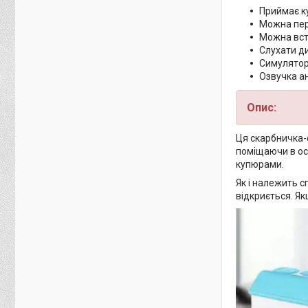
Приймає к
Можна пер
Можна вст
Слухати ди
Симулятор
Озвучка а
Опис:
Ця скарбничка-
поміщаючи в осн
купюрами.
Як і належить 
відкриється. Я