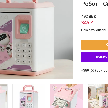
Робот - 
492,86 ₴
345 ₴
Показати оптові ц
К
Купити
+380 (50) 357-00