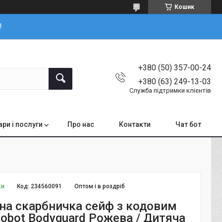
Кошик
!
+380 (50) 357-00-24
+380 (63) 249-13-03
Служба підтримки клієнтів
ари і послуги
Про нас
Контакти
Чат бот
ки
Код:
234560091
Оптом і в роздріб
на скарбничка сейф з кодовим
obot Bodyguard Рожева / Дитяча