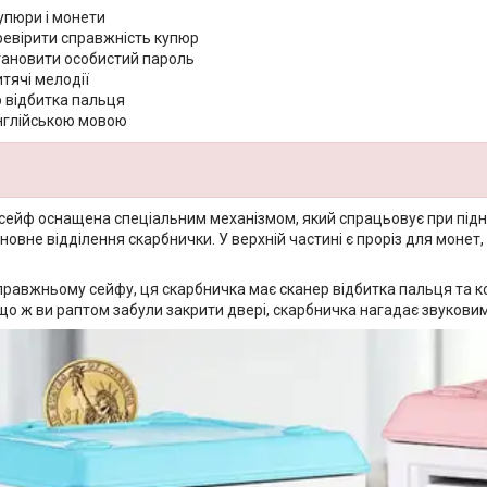
упюри і монети
евірити справжність купюр
ановити особистий пароль
тячі мелодії
 відбитка пальця
нглійською мовою
сейф оснащена спеціальним механізмом, який спрацьовує при піднес
овне відділення скарбнички. У верхній частині є проріз для монет,
справжньому сейфу, ця скарбничка має сканер відбитка пальця та к
кщо ж ви раптом забули закрити двері, скарбничка нагадає звукови