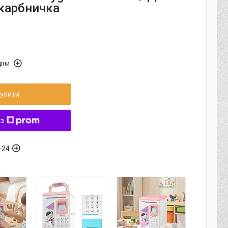
Скарбничка
іни
упити
 з
-24