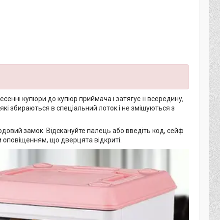
енні купюри до купюр приймача і затягує її всередину,
 які збираються в спеціальний лоток і не змішуються з
одовий замок. Відскануйте палець або введіть код, сейф
м оповіщенням, що дверцята відкриті.