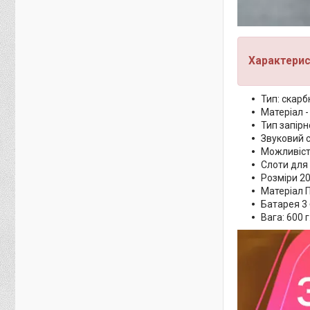
Характерис
Тип: скар
Матеріал -
Тип запірн
Звуковий с
Можливість
Слоти для
Розміри 20 
Матеріал П
Батарея 3
Вага: 600 г