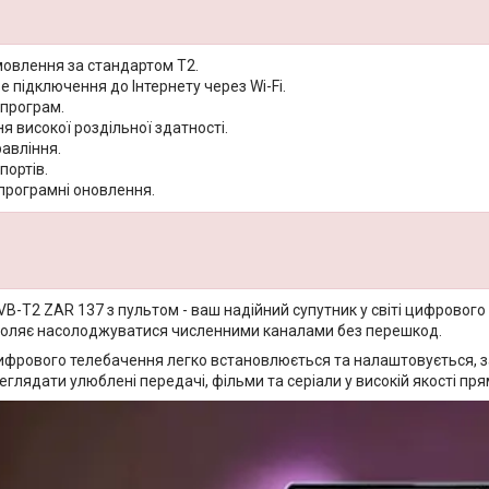
овлення за стандартом T2.
 підключення до Інтернету через Wi-Fi.
 програм.
 високої роздільної здатності.
авління.
портів.
програмні оновлення.
B-T2 ZAR 137 з пультом - ваш надійний супутник у світі цифрового
воляє насолоджуватися численними каналами без перешкод.
ифрового телебачення легко встановлюється та налаштовується, 
глядати улюблені передачі, фільми та серіали у високій якості пря