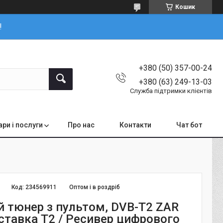
Кошик
!
+380 (50) 357-00-24
+380 (63) 249-13-03
Служба підтримки клієнтів
ари і послуги
Про нас
Контакти
Чат бот
Код:
234569911
Оптом і в роздріб
 тюнер з пультом, DVB-T2 ZAR
иставка T2 / Ресивер цифрового