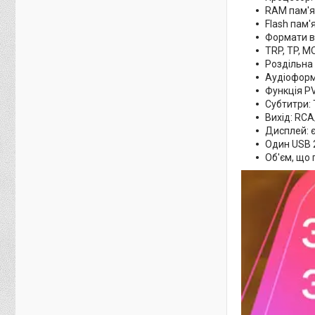
RAM пам'я
Flash пам'
Формати ві
TRP, TP, M
Роздільна 
Аудіоформа
Функція PV
Субтитри: 
Вихід: RCA
Дисплей: 
Один USB 2
Об'єм, що 