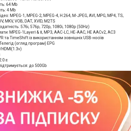
ть: 64 Mb
ять: 4 Mb
део: MPEG-1, MPEG-2, MPEG-4, H.264, M-JPEG, AVI, MPG, MP4, TS,
OV, MKV, VOB, DAT, XVID, M2TS
здатність: 576i, 576p, 720p, 1080i, 1080p (50Hz)
ти: MPEG-1LayerⅠ & Ⅱ, MP3, AAC-LC, HE-AAC, HE AACv2, AC3
R та TimeShift із використанням зовнішніх USB-носіїв
Телегід (огляд програм) EPG
/HDMI(1.3v)
є
.0:є
підтримується: до 500Gb