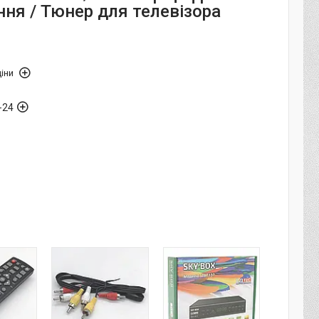
ння / Тюнер для телевізора
іни
-24