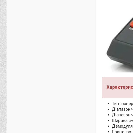
Характерис
Тип: тюне
Діапазон ч
Діапазон 
Ширина сму
Демодуля
Процесор: