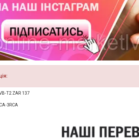
ія:
VB-T2 ZAR 137
RCA-3RCA