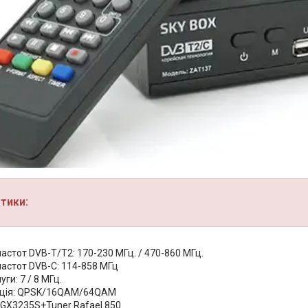
тики:
р
астот DVB-T/T2: 170-230 МГц. / 470-860 МГц.
частот DVB-C: 114-858 МГц
ги: 7 / 8 МГц.
ція: QPSK/16QAM/64QAM
 GX3235S+Tuner Rafael 850