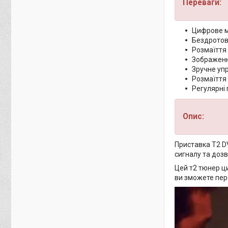
Переваги:
Цифрове м
Бездротове
Розмаїття
Зображення
Зручне упр
Розмаїття 
Регулярні 
Опис:
Приставка T2 DV
сигналу та доз
Цей т2 тюнер ц
ви зможете пере