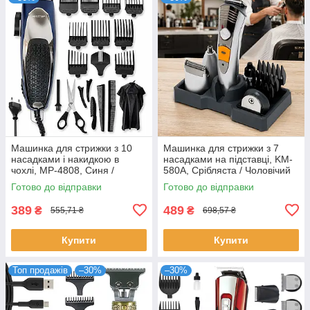
Машинка для стрижки з 10
Машинка для стрижки з 7
насадками і накидкою в
насадками на підставці, KM-
чохлі, MP-4808, Синя /
580A, Срібляста / Чоловічий
Чоловічий тример / Тример
тример / Акумуляторний
Готово до відправки
Готово до відправки
для стрижки волосся
тример для носа
389
489
₴
₴
555,71 ₴
698,57 ₴
Купити
Купити
Топ продажів
–30%
–30%