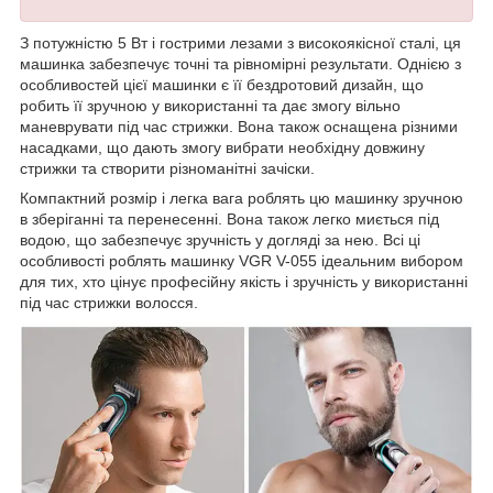
З потужністю 5 Вт і гострими лезами з високоякісної сталі, ця
машинка забезпечує точні та рівномірні результати. Однією з
особливостей цієї машинки є її бездротовий дизайн, що
робить її зручною у використанні та дає змогу вільно
маневрувати під час стрижки. Вона також оснащена різними
насадками, що дають змогу вибрати необхідну довжину
стрижки та створити різноманітні зачіски.
Компактний розмір і легка вага роблять цю машинку зручною
в зберіганні та перенесенні. Вона також легко миється під
водою, що забезпечує зручність у догляді за нею. Всі ці
особливості роблять машинку VGR V-055 ідеальним вибором
для тих, хто цінує професійну якість і зручність у використанні
під час стрижки волосся.