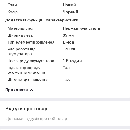
Стан
Новий
Колір
Чорний
Додаткові функції і характеристики
Матеріал лез
Нержавіюча сталь
Ширина леза
35 мм
Тип елементів живлення
Li-Ion
Час роботи від
120 хв
акумулятора
Час заряду акумулятора
1.5 годин
Індикатор заряду
Так
елементів живлення
Щіточка для чищення
Так
Приховати
Відгуки про товар
Ще немає відгуків про цей товар