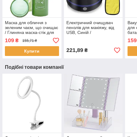
Маска для обличчя з
Електричний очищувач
Ваку
зеленим чаєм, що очищає
пензлів для макіяжу, від
для 
/ Глиняна маска-стік для
USB, Синій /
бата
глибокого очищення шкіри
Автоматичний очисник
Suct
109
159
₴
155,71 ₴
та звуження пор
для кистей косметичних
від 
221,89
₴
Купити
Подібні товари компанії