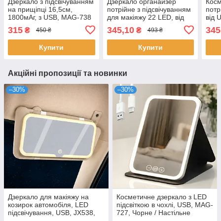
Дзеркало з підсвічуванням
Дзеркало органайзер
Косм
на прищіпці 16,5см,
потрійне з підсвічуванням
потр
1800мАг, з USB, MAG-738
для макіяжу 22 LED, від
від 
(Кругле) Білий /
USB, Фіолетовий /
Дзер
315
345,10
345
₴
₴
450 ₴
493 ₴
Косметичне дзеркало /
Настільне дзеркало зі
Дзер
Дзеркало для макіяжу
збільшенням
Купити
Купити
Акційні пропозиції та новинки
–30%
–30%
Дзеркало для макіяжу на
Косметичне дзеркало з LED
козирок автомобіля, LED
підсвіткою в чохлі, USB, MAG-
підсвічування, USB, JX538,
727, Чорне / Настільне
Білий / Дзеркало з сенсорним
дзеркало для макіяжу /