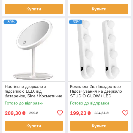
Купити
Купити
–30%
–30%
Настільне дзеркало з
Комплект 2шт Бездротове
підсвіткою LED, від
Підсвічування на дзеркало
батарейок, Біле / Косметичне
STUDIO GLOW / LED
дзеркало / Дзеркало для
Лампочки на присосках для
Готово до відправки
Готово до відправки
макіяжу
дзеркала
209,30
199,23
₴
₴
299 ₴
284,61 ₴
Купити
Купити