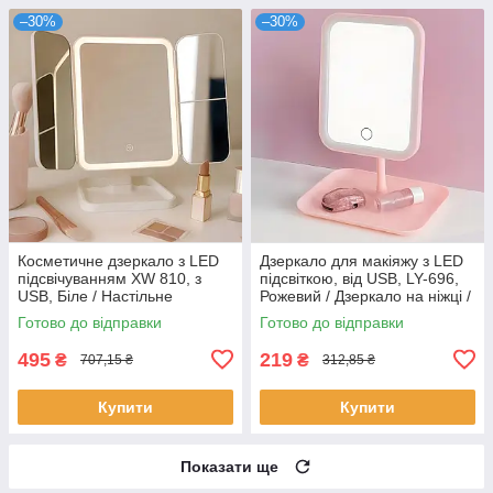
–30%
–30%
Косметичне дзеркало з LED
Дзеркало для макіяжу з LED
підсвічуванням XW 810, з
підсвіткою, від USB, LY-696,
USB, Біле / Настільне
Рожевий / Дзеркало на ніжці /
дзеркало / Сенсорне
Дзеркало косметичне
Готово до відправки
Готово до відправки
дзеркало
495
219
₴
₴
707,15 ₴
312,85 ₴
Купити
Купити
Показати ще