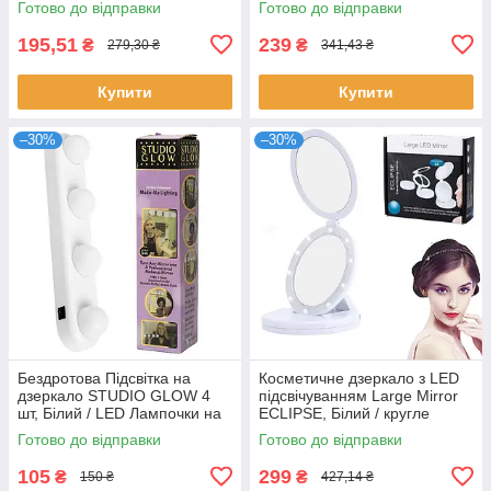
Готово до відправки
Готово до відправки
керуванням
Сенсорне дзеркало
195,51
239
₴
₴
279,30 ₴
341,43 ₴
Купити
Купити
–30%
–30%
Бездротова Підсвітка на
Косметичне дзеркало з LED
дзеркало STUDIO GLOW 4
підсвічуванням Large Mirror
шт, Білий / LED Лампочки на
ECLIPSE, Білий / кругле
присосках для дзеркала
дзеркало для макіяжу
Готово до відправки
Готово до відправки
105
299
₴
₴
150 ₴
427,14 ₴