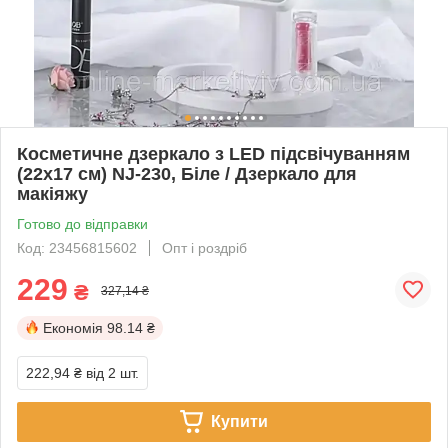
Косметичне дзеркало з LED підсвічуванням
(22x17 см) NJ-230, Біле / Дзеркало для
макіяжу
Готово до відправки
Код: 23456815602
Опт і роздріб
229
₴
327,14 ₴
Економія
98.14 ₴
222,94 ₴
від 2 шт.
Купити