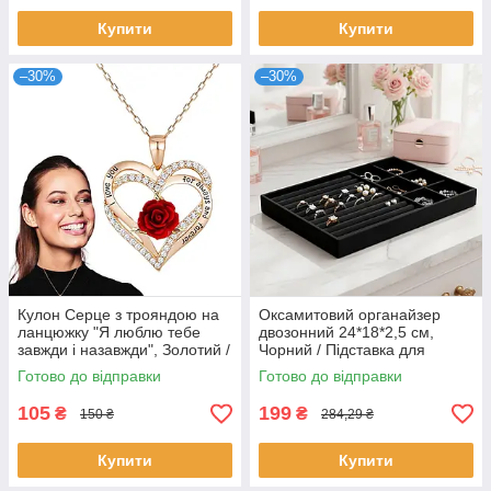
Купити
Купити
–30%
–30%
Кулон Серце з трояндою на
Оксамитовий органайзер
ланцюжку "Я люблю тебе
двозонний 24*18*2,5 см,
завжди і назавжди", Золотий /
Чорний / Підставка для
Підвіска на шию / Кулон
каблучок / Лоток для біжутерії
Готово до відправки
Готово до відправки
серця
/ Планшет ювелірний
105
199
₴
₴
150 ₴
284,29 ₴
Купити
Купити