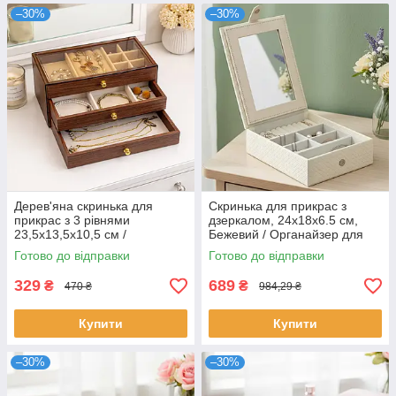
–30%
–30%
Дерев'яна скринька для
Скринька для прикрас з
прикрас з 3 рівнями
дзеркалом, 24x18x6.5 см,
23,5х13,5х10,5 см /
Бежевий / Органайзер для
Органайзер для біжутерії /
біжутерії / Шкатулка ювелірна
Готово до відправки
Готово до відправки
Кейс для ювелірних виробів /
Шкатулка
329
689
₴
₴
470 ₴
984,29 ₴
Купити
Купити
–30%
–30%