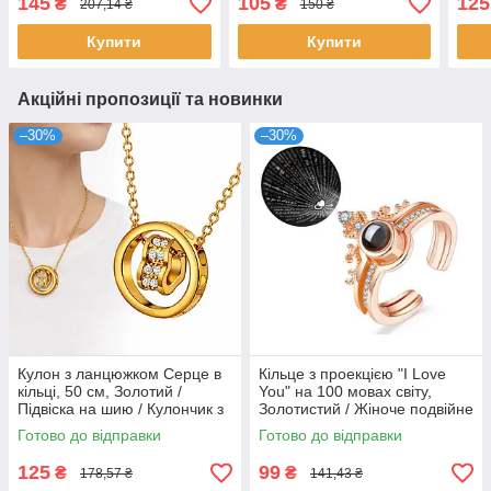
145
105
125
₴
₴
207,14 ₴
150 ₴
Кулон серце / Кулон-
/ Кулон серця
Ланц
Підвіска
Купити
Купити
Акційні пропозиції та новинки
–30%
–30%
Кулон з ланцюжком Серце в
Кільце з проекцією "I Love
кільці, 50 см, Золотий /
You" на 100 мовах світу,
Підвіска на шию / Кулончик з
Золотистий / Жіноче подвійне
серцем / Ланцюжок з
кільце
Готово до відправки
Готово до відправки
кулончиком
125
99
₴
₴
178,57 ₴
141,43 ₴