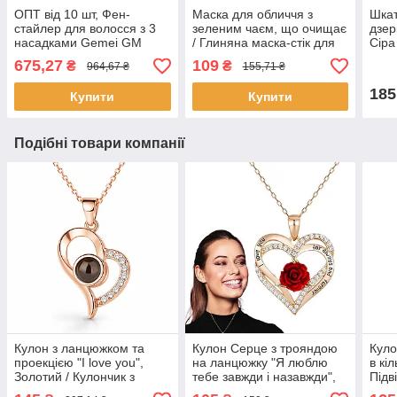
ОПТ від 10 шт, Фен-
Маска для обличчя з
Шкат
стайлер для волосся з 3
зеленим чаєм, що очищає
дзер
насадками Gemei GM
/ Глиняна маска-стік для
Сіра
4828, Помаранчевий /
глибокого очищення шкіри
біжу
675,27
109
₴
₴
964,67 ₴
155,71 ₴
Фен-щітка для волосся з
та звуження пор
для 
обертанням
185
Купити
Купити
Подібні товари компанії
Кулон з ланцюжком та
Кулон Серце з трояндою
Куло
проекцією "I love you",
на ланцюжку "Я люблю
в кі
Золотий / Кулончик з
тебе завжди і назавжди",
Підв
серцем / Підвіска на шию /
Золотий / Підвіска на шию
Куло