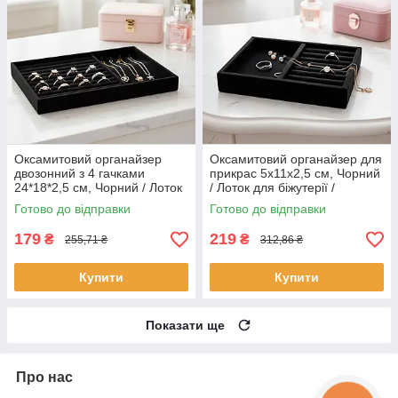
Оксамитовий органайзер
Оксамитовий органайзер для
двозонний з 4 гачками
прикрас 5x11x2,5 см, Чорний
24*18*2,5 см, Чорний / Лоток
/ Лоток для біжутерії /
для біжутерії / Планшет
Планшет ювелірний
Готово до відправки
Готово до відправки
ювелірний / Підставка для
кілець
179
219
₴
₴
255,71 ₴
312,86 ₴
Купити
Купити
Показати ще
Про нас