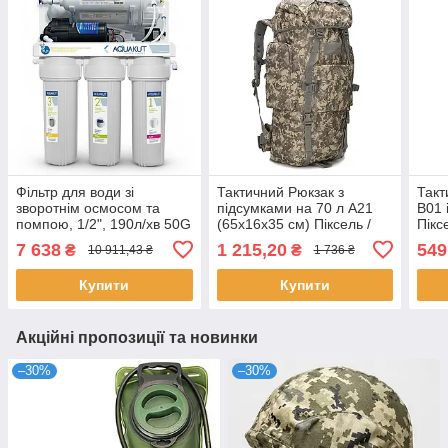
Фільтр для води зі
Тактичний Рюкзак з
Такт
зворотнім осмосом та
підсумками на 70 л A21
B01 
помпою, 1/2", 190л/хв 50G
(65х16х35 см) Піксель /
Пікс
RO-5 АRА-01 / Система
Чоловічий рюкзак
тури
7 638
1 215,20
549
₴
₴
10 911,43 ₴
1 736 ₴
зворотного осмосу /
Фільтр осмос із помпою
Купити
Купити
Акційні пропозиції та новинки
–30%
–30%