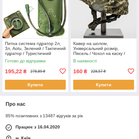
Питна система гідратор 2л,
Кавер на шолом,
3л, Aotu, Зелений / Тактичний
Універсальний розмір,
гідратор / Туристичний
Піксель / Чохол на каску /
гідропак для води
Кавер на шолом
Готово до відправки
В наявності
195,22
160
₴
₴
278,89 ₴
228,57 ₴
Купити
Купити
Про нас
85% позитивних з 13487 відгуків за рік
Працює з 16.04.2020
м. Київ