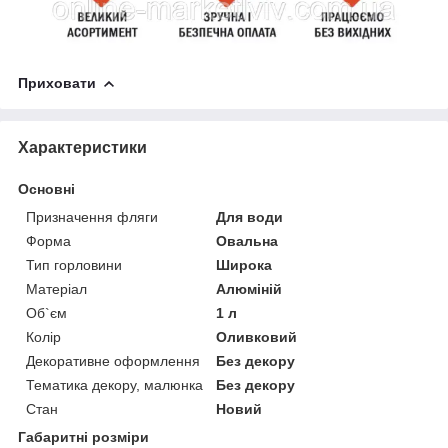
Приховати
Характеристики
Основні
Призначення фляги
Для води
Форма
Овальна
Тип горловини
Широка
Матеріал
Алюміній
Об`єм
1 л
Колір
Оливковий
Декоративне оформлення
Без декору
Тематика декору, малюнка
Без декору
Стан
Новий
Габаритні розміри