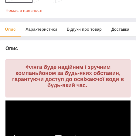
Немає в наявності
Опис
Характеристики
Відгуки про товар
Доставка
Опис
Фляга буде надійним і зручним
компаньйоном за будь-яких обставин,
гарантуючи доступ до освіжаючої води в
будь-який час.