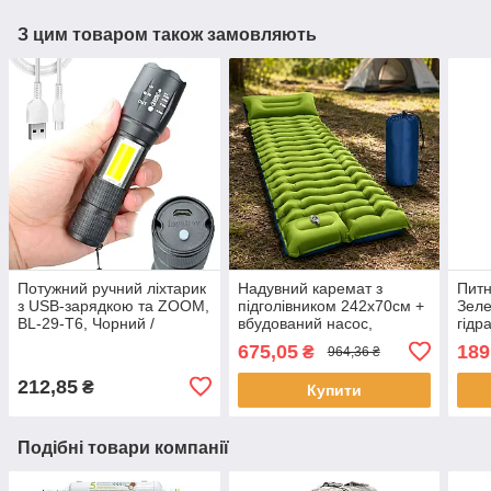
З цим товаром також замовляють
Потужний ручний ліхтарик
Надувний каремат з
Питн
з USB-зарядкою та ZOOM,
підголівником 242х70см +
Зеле
BL-29-T6, Чорний /
вбудований насос,
гідр
Тактичний LED ліхтар на
Зелений / Надувний
Такт
675,05
189
₴
964,36 ₴
акумуляторі
матрац з подушкою /
Килимок туристичний
212,85
₴
Купити
Подібні товари компанії