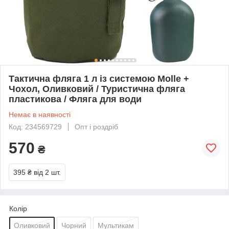
Тактична фляга 1 л із системою Molle +
Чохол, Оливковий / Туристична фляга
пластикова / Фляга для води
Немає в наявності
Код: 234569729
Опт і роздріб
570
₴
395 ₴
від 2 шт.
Колір
Оливковий
Чорний
Мультикам