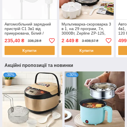
Автомобільний зарядний
Мультиварка-скороварка 3
Авто
пристрій C1 3в1 від
в 1, на 29 програм, 7л,
4в1,
прикурювача, Білий /
3000Вт, Zepline ZP-125,
120 
Розгалужувач в машину
Сірий / Йогуртниця /
Пило
235,40
2 449
499
₴
₴
336,28 ₴
3 498,57 ₴
2хUSB + 3хприкурювача /
Мультиварка сенсорний
Пил
АЗУ
екран
Купити
Купити
Акційні пропозиції та новинки
–30%
–30%