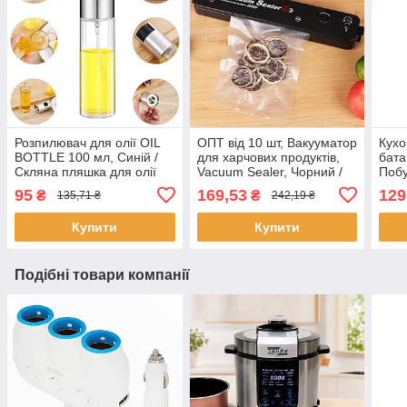
Розпилювач для олії OIL
ОПТ від 10 шт, Вакууматор
Кухо
BOTTLE 100 мл, Синій /
для харчових продуктів,
бата
Скляна пляшка для олії
Vacuum Sealer, Чорний /
Побу
Пакувальник вакуумний
дис
95
169,53
129
₴
₴
135,71 ₴
242,19 ₴
для їжі
Купити
Купити
Подібні товари компанії