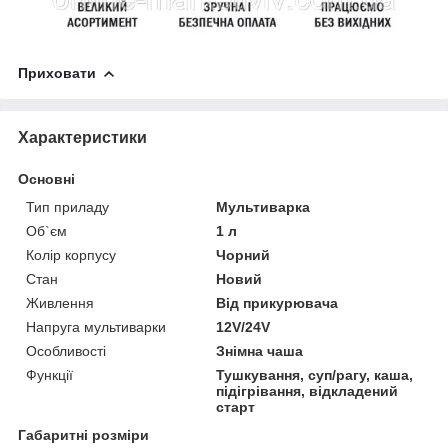
Приховати
Характеристики
Основні
Тип приладу
Мультиварка
Об`єм
1 л
Колір корпусу
Чорний
Стан
Новий
Живлення
Від прикурювача
Напруга мультиварки
12V/24V
Особливості
Знімна чаша
Функції
Тушкування, суп/рагу, каша,
підігрівання, відкладений
старт
Габаритні розміри