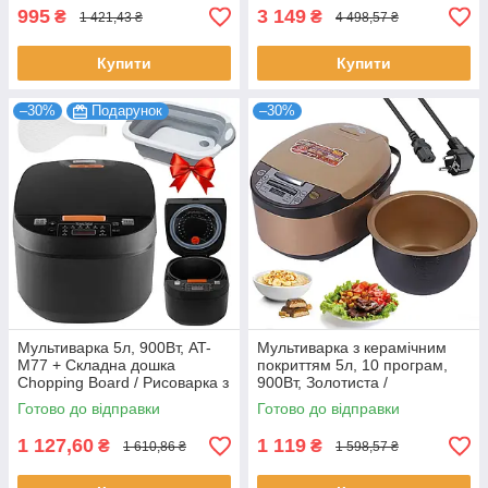
719
995
3 149
₴
₴
1 421,43 ₴
4 498,57 ₴
Купити
Купити
–30%
Подарунок
–30%
Мультиварка 5л, 900Вт, AT-
Мультиварка з керамічним
M77 + Складна дошка
покриттям 5л, 10 програм,
Chopping Board / Рисоварка з
900Вт, Золотиста /
антипригарною чашею
Електрична мультиварка-
Готово до відправки
Готово до відправки
рисоварка
1 127,60
1 119
₴
₴
1 610,86 ₴
1 598,57 ₴