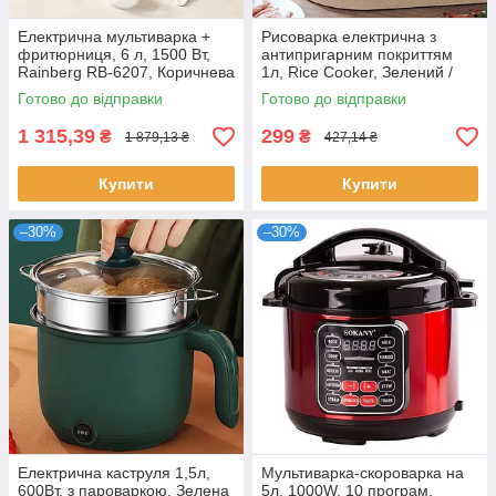
Електрична мультиварка +
Рисоварка електрична з
фритюрниця, 6 л, 1500 Вт,
антипригарним покриттям
Rainberg RB-6207, Коричнева
1л, Rice Cooker, Зелений /
/ Багатофункціональна
Електрокаструля / Рисоварка
Готово до відправки
Готово до відправки
мультиварка / Рисоварка
пароварка
1 315,39
299
₴
₴
1 879,13 ₴
427,14 ₴
Купити
Купити
–30%
–30%
Електрична каструля 1,5л,
Мультиварка-скороварка на
600Вт, з пароваркою, Зелена
5л, 1000W, 10 програм,