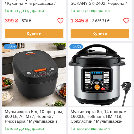
/ Кухонна міні рисоварка /
SOKANY SK-2402, Червона /
Електрокаструля
Мультиварка з
Готово до відправки
Готово до відправки
антипригарним покриттям
399
1 845
₴
₴
570 ₴
2 635,71 ₴
Купити
Купити
–30%
–30%
Мультиварка 5 л, 10 програм,
Мультиварка 8л, 14 програм,
900 Вт, AT-M77, Чорний /
1600Вт, Hoffmans HM-719,
Рисоварка / Мультиварка з
Сріблястий / Мультиварка-
антипригарною чашею
скороварка / Електрична
Готово до відправки
Готово до відправки
мультиварка, Hoffmans HM-