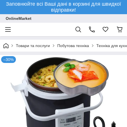
Заповнюйте всі Ваші дані в корзині для швидкої
відправки!
OnlineMarket
Товари та послуги
Побутова техніка
Техніка для кухн
–30%