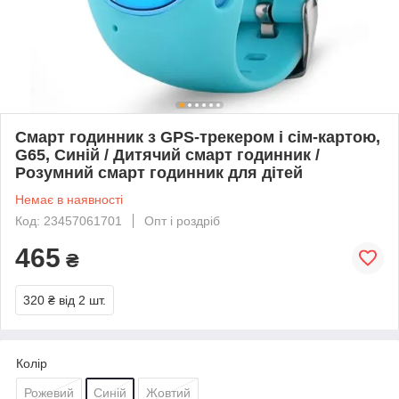
Смарт годинник з GPS-трекером і сім-картою,
G65, Синій / Дитячий смарт годинник /
Розумний смарт годинник для дітей
Немає в наявності
Код: 23457061701
Опт і роздріб
465
₴
320 ₴
від 2 шт.
Колір
Рожевий
Синій
Жовтий