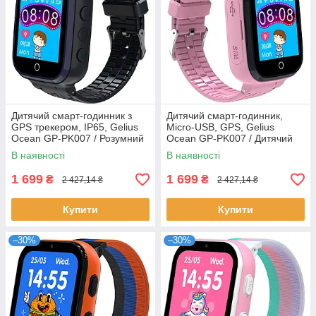
Дитячий смарт-годинник з
Дитячий смарт-годинник,
GPS трекером, IP65, Gelius
Micro-USB, GPS, Gelius
Ocean GP-PK007 / Розумний
Ocean GP-PK007 / Дитячий
годинник для дітей / Смарт
годинник / Розумний
В наявності
В наявності
годинник дитячий
годинник для дитини
1 699
1 699
₴
₴
2 427,14 ₴
2 427,14 ₴
Купити
Купити
–30%
–30%