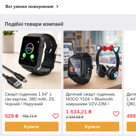
Всі умови повернення
Подібні товари компанії
Смарт-годинник 1.54" з
Дитячий смарт годинник,
Дитя
сім-картою, 380 mAh, Z6,
HOCO Y104 + Bluetooth
1.44
Чорний / Наручний
навушники VZV-23M /
Q80,
годинник / Розумний
Розумний годинник для
Розу
1 634,21
₴
годинник з функцією
дітей / Смарт годинник /
діте
529
499
₴
755,71 ₴
2 334,58 ₴
дзвінка
Годинник з GPS
функ
Купити
Купити