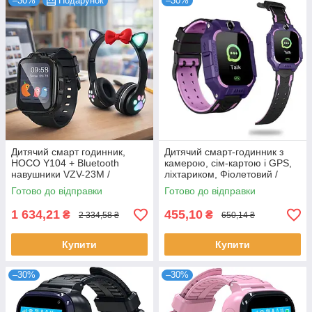
–30%
Подарунок
–30%
Дитячий смарт годинник,
Дитячий смарт-годинник з
HOCO Y104 + Bluetooth
камерою, сім-картою і GPS,
навушники VZV-23M /
ліхтариком, Фіолетовий /
Розумний годинник для дітей
Розумний годинник для дітей
Готово до відправки
Готово до відправки
/ Смарт годинник / Годинник з
з функцією дзвінка
GPS
1 634,21
455,10
₴
₴
2 334,58 ₴
650,14 ₴
Купити
Купити
–30%
–30%