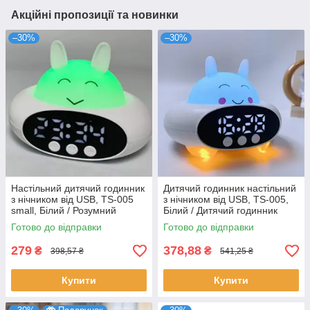
Акційні пропозиції та новинки
–30%
–30%
Настільний дитячий годинник
Дитячий годинник настільний
з нічником від USB, TS-005
з нічником від USB, TS-005,
small, Білий / Розумний
Білий / Дитячий годинник
будильник / Дитячий
нічник / Розумний будильник
Готово до відправки
Готово до відправки
годинник нічник
дитячий
279
378,88
₴
₴
398,57 ₴
541,25 ₴
Купити
Купити