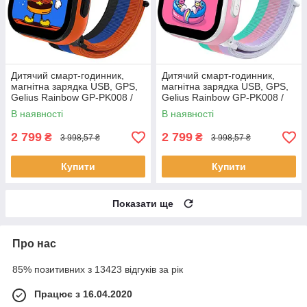
Дитячий смарт-годинник,
Дитячий смарт-годинник,
магнітна зарядка USB, GPS,
магнітна зарядка USB, GPS,
Gelius Rainbow GP-PK008 /
Gelius Rainbow GP-PK008 /
Дитячий розумний годинник
Дитячий розумний годинник
В наявності
В наявності
для хлопчика
для дівчинки
2 799
2 799
₴
₴
3 998,57 ₴
3 998,57 ₴
Купити
Купити
Показати ще
Про нас
85% позитивних з 13423 відгуків за рік
Працює з 16.04.2020