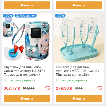
Купити
Купити
–30%
Подарунок
–30%
Підігрівач для пляшечок +
Сушарка для дитячих
Соска-термометр NJ-347 /
пляшечок A777-106, Синій /
Термос для пляшечок /
Підставка для сушіння
Нагрівач для пляшок
пляшечок та сосок
Готово до відправки
Готово до відправки
367,77
279,30
₴
₴
525,38 ₴
399 ₴
Купити
Купити