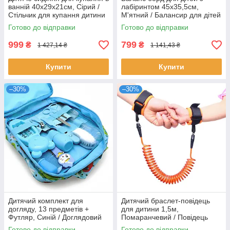
ванній 40х29х21см, Сірий /
лабіринтом 45х35,5см,
Стільчик для купання дитини
М'ятний / Балансир для дітей
/ Сидіння для ванної
/ Балансувальна дошка /
Готово до відправки
Готово до відправки
Балансувальна платформа
999
799
₴
₴
1 427,14 ₴
1 141,43 ₴
Купити
Купити
–30%
–30%
Дитячий комплект для
Дитячий браслет-повідець
догляду, 13 предметів +
для дитини 1,5м,
Футляр, Синій / Доглядовий
Помаранчевий / Повідець
набір для новонароджених /
для дітей на руку
Готово до відправки
Готово до відправки