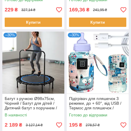
Комплект для дитячої гігієни
229
169,36
₴
₴
327,14 ₴
241,95 ₴
Купити
Купити
–30%
–30%
Батут з ручкою Ø98х75см,
Підігрівач для пляшечок 3
Чорний / Батут для дітей /
режими, до + 60°, від USB /
Дитячий батут з поручнем /
Термос для пляшечок /
Фітнес батут / Батут для
Нагрівач для пляшок
В наявності
Готово до відправки
фітнесу
2 189
195
₴
₴
3 127,14 ₴
278,57 ₴