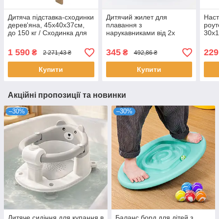
Дитяча підставка-сходинки
Дитячий жилет для
Наст
дерев'яна, 45х40х37см,
плавання з
роут
до 150 кг / Сходинка для
нарукавниками від 2х
30х1
вмивання у ванну /
років, 48х14х23см, Синій з
Пря
Дитячий табурет-підставка
крабом / Жилет для
марш
1 590
345
229
₴
₴
2 271,43 ₴
492,86 ₴
плавання / Надувний
Підс
жилет
Купити
Купити
Акційні пропозиції та новинки
–30%
–30%
Дитяче сидіння для купання в
Баланс борд для дітей з