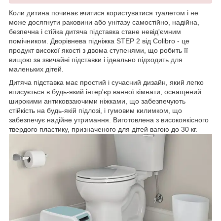
Коли дитина починає вчитися користуватися туалетом і не
може досягнути раковини або унітазу самостійно, надійна,
безпечна і стійка дитяча підставка стане невід'ємним
помічником. Дворівнева підніжка STEP 2 від Colibro - це
продукт високої якості з двома ступенями, що робить її
вищою за звичайні підставки і ідеально підходить для
маленьких дітей.
Дитяча підставка має простий і сучасний дизайн, який легко
вписується в будь-який інтер'єр ванної кімнати, оснащений
широкими антиковзаючими ніжками, що забезпечують
стійкість на будь-якій підлозі, і гумовим килимком, що
забезпечує надійне утримання. Виготовлена з високоякісного
твердого пластику, призначеного для дітей вагою до 30 кг.