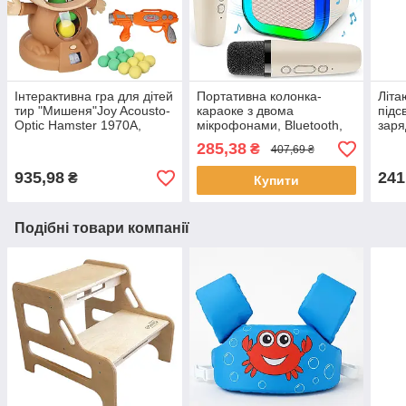
Інтерактивна гра для дітей
Портативна колонка-
Літа
тир "Мишеня"Joy Acousto-
караоке з двома
підс
Optic Hamster 1970A,
мікрофонами, Bluetooth,
заря
Коричневий / Ігровий
RGB підсвітка, К12 /
Сині
285,38
₴
407,69 ₴
набір для дітей
Дитяча колонка блютуз
Літа
діте
935,98
241
₴
Купити
Подібні товари компанії