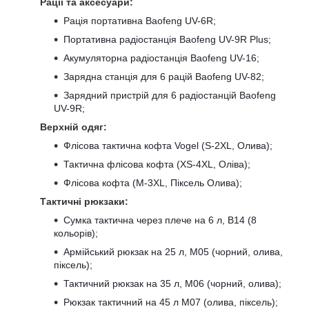
Рації та аксесуари:
Рація портативна Baofeng UV-6R;
Портативна радіостанція Baofeng UV-9R Plus;
Акумуляторна радіостанція Baofeng UV-16;
Зарядна станція для 6 рацій Baofeng UV-82;
Зарядний пристрій для 6 радіостанцій Baofeng
UV-9R;
Верхній одяг:
Флісова тактична кофта Vogel (S-2XL, Олива);
Тактична флісова кофта (XS-4XL, Оліва);
Флісова кофта (M-3XL, Піксель Олива);
Тактичні рюкзаки:
Сумка тактична через плече на 6 л, B14 (8
кольорів);
Армійський рюкзак на 25 л, M05 (чорний, олива,
піксель);
Тактичний рюкзак на 35 л, M06 (чорний, олива);
Рюкзак тактичний на 45 л M07 (олива, піксель);