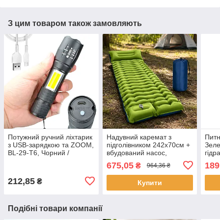
З цим товаром також замовляють
Потужний ручний ліхтарик
Надувний каремат з
Питн
з USB-зарядкою та ZOOM,
підголівником 242х70см +
Зеле
BL-29-T6, Чорний /
вбудований насос,
гідр
Тактичний LED ліхтар на
Зелений / Надувний
Такт
675,05
189
₴
964,36 ₴
акумуляторі
матрац з подушкою /
Килимок туристичний
212,85
₴
Купити
Подібні товари компанії