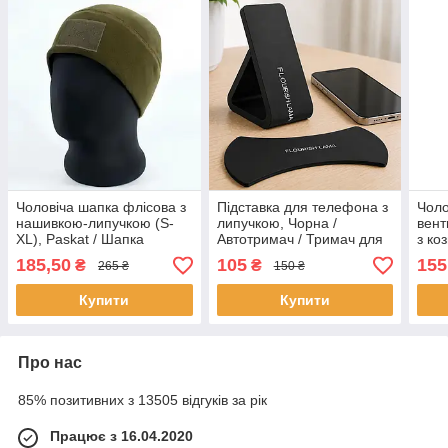
Чоловіча шапка флісова з
Підставка для телефона з
Чоло
нашивкою-липучкою (S-
липучкою, Чорна /
вент
XL), Paskat / Шапка
Автотримач / Тримач для
з ко
тактична / Зимова шапка
телефона / Автомобільний
кепк
185,50
105
155
₴
₴
265 ₴
150 ₴
тримач
Чоло
регу
Купити
Купити
Про нас
85% позитивних з 13505 відгуків за рік
Працює з 16.04.2020