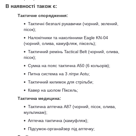
В наявності також є:
Тактичне спорядження:
Тактичні безпалі рукавички (чорний, зелений,
пісок);
Налокітники та наколінники Eagle KN-04
(чорний, олива, камуфляж, піксель);
Тактичний ремінь Tactical Belt (чорний, олива,
пісок);
Сумка на пояс тактична A50 (6 кольорів);
Питна система на 3 літри Aotu;
Тактичний килимок для стрільби;
Кавер на шолом Піксель;
Тактична медицина:
Тактична аптечка A87 (чорний, пісок, олива,
мультикам);
Аптечка тактична (камуфляж);
Підсумок-органайзер під аптечку;