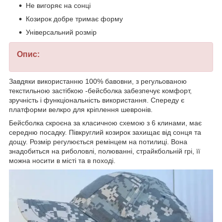
Не вигоряє на сонці
Козирок добре тримає форму
Універсальний розмір
Опис:
Завдяки використанню 100% бавовни, з регульованою
текстильною застібкою -бейсболка забезпечує комфорт,
зручність і функціональність використання. Спереду є
платформи велкро для кріплення шевронів.
Бейсболка скроєна за класичною схемою з 6 клинами, має
середню посадку. Півкруглий козирок захищає від сонця та
дощу. Розмір регулюється ремінцем на потилиці. Вона
знадобиться на риболовлі, полюванні, страйкбольній грі, її
можна носити в місті та в поході.