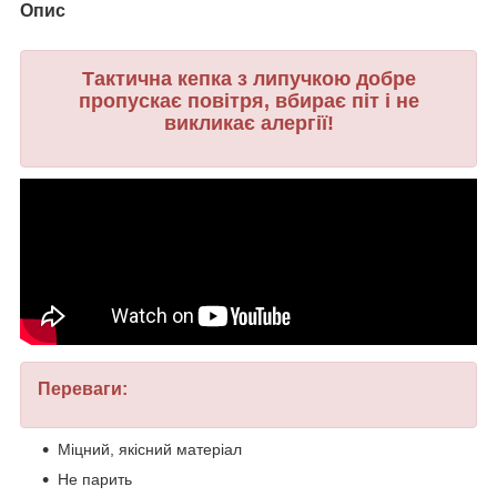
Опис
Тактична кепка з липучкою добре
пропускає повітря, вбирає піт і не
викликає алергії!
Переваги:
Міцний, якісний матеріал
Не парить