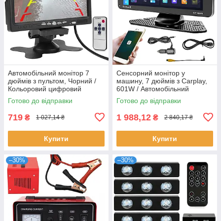
Автомобільний монітор 7
Сенсорний монітор у
дюймів з пультом, Чорний /
машину, 7 дюймів з Carplay,
Кольоровий цифровий
601W / Автомобільний
монітор для камери заднього
монітор / Сенсорний дисплей
Готово до відправки
Готово до відправки
виду
у машину
719
1 988,12
₴
₴
1 027,14 ₴
2 840,17 ₴
Купити
Купити
–30%
–30%