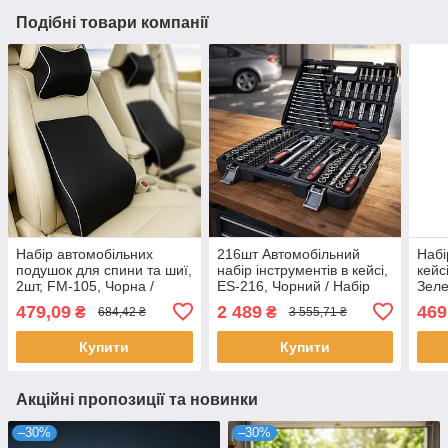
Подібні товари компанії
Набір автомобільних
216шт Автомобільний
Набі
подушок для спини та шиї,
набір інструментів в кейсі,
кейс
2шт, FM-105, Чорна /
ES-216, Чорний / Набір
Зеле
Автомобільна подушка
ключів для авто / Набір
голо
479,09
2 489
469
₴
₴
684,42 ₴
3 555,71 ₴
для попереку / М'який
головок з тріщоткою
авто
підголовник в авто
ключ
Купити
Купити
Акційні пропозиції та новинки
–30%
–30%