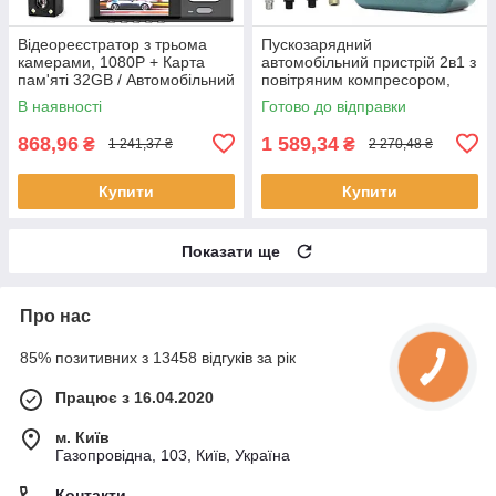
Відеореєстратор з трьома
Пускозарядний
камерами, 1080P + Карта
автомобільний пристрій 2в1 з
пам'яті 32GB / Автомобільний
повітряним компресором,
реєстратор
12000мАч, Зелений /
В наявності
Готово до відправки
Пусковий пристрій для авто
868,96
1 589,34
₴
₴
1 241,37 ₴
2 270,48 ₴
Купити
Купити
Показати ще
Про нас
85% позитивних з 13458 відгуків за рік
Працює з 16.04.2020
м. Київ
Газопровідна, 103, Київ, Україна
Контакти