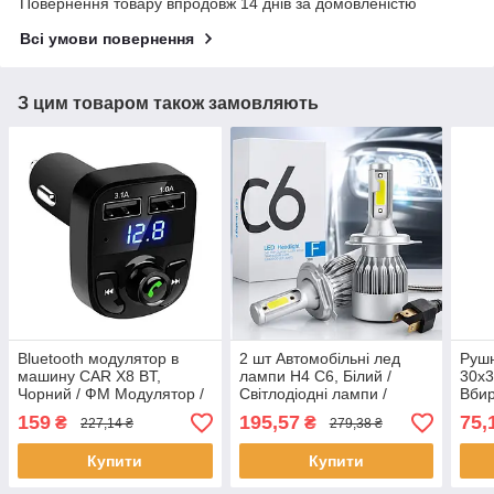
Повернення товару впродовж 14 днів за домовленістю
Всі умови повернення
З цим товаром також замовляють
Bluetooth модулятор в
2 шт Автомобільні лед
Рушн
машину CAR X8 BT,
лампи H4 C6, Білий /
30х3
Чорний / ФМ Модулятор /
Світлодіодні лампи /
Вби
ФМ Трансмітер з блютуз /
Автолампи / Лед лампи
авто
159
195,57
75,
₴
₴
227,14 ₴
279,38 ₴
Блютуз модулятор
для авто
полі
Купити
Купити