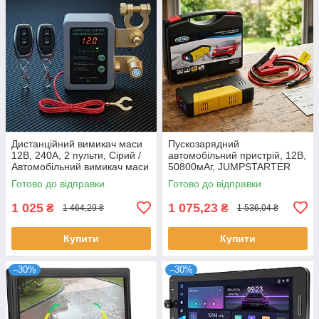
Дистанційний вимикач маси
Пускозарядний
12В, 240А, 2 пульти, Сірий /
автомобільний пристрій, 12В,
Автомобільний вимикач маси
50800мАг, JUMPSTARTER
акумулятора
TM15, Чорно-жовтий /
Готово до відправки
Готово до відправки
Зарядно пусковий пристрій
для авто
1 025
1 075,23
₴
₴
1 464,29 ₴
1 536,04 ₴
Купити
Купити
–30%
–30%