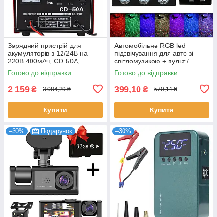
Зарядний пристрій для
Автомобільне RGB led
акумуляторів з 12/24В на
підсвічування для авто зі
220В 400мАч, CD-50A,
світломузикою + пульт /
Червоний / Автомобільна
Світлодіодне підсвічування
Готово до відправки
Готово до відправки
зарядка для акумулятора
салону машини
2 159
399,10
₴
₴
3 084,29 ₴
570,14 ₴
Купити
Купити
–30%
Подарунок
–30%