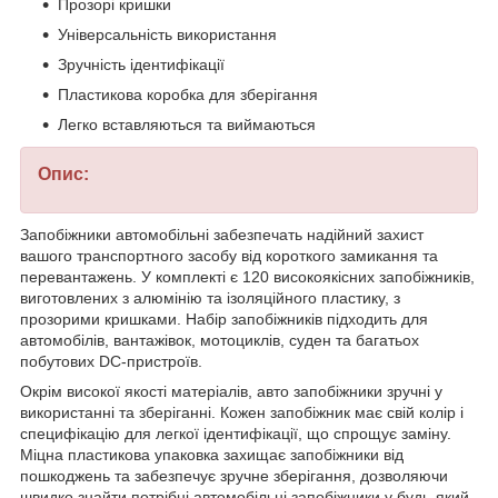
Прозорі кришки
Універсальність використання
Зручність ідентифікації
Пластикова коробка для зберігання
Легко вставляються та виймаються
Опис:
Запобіжники автомобільні забезпечать надійний захист
вашого транспортного засобу від короткого замикання та
перевантажень. У комплекті є 120 високоякісних запобіжників,
виготовлених з алюмінію та ізоляційного пластику, з
прозорими кришками. Набір запобіжників підходить для
автомобілів, вантажівок, мотоциклів, суден та багатьох
побутових DC-пристроїв.
Окрім високої якості матеріалів, авто запобіжники зручні у
використанні та зберіганні. Кожен запобіжник має свій колір і
специфікацію для легкої ідентифікації, що спрощує заміну.
Міцна пластикова упаковка захищає запобіжники від
пошкоджень та забезпечує зручне зберігання, дозволяючи
швидко знайти потрібні автомобільні запобіжники у будь-який