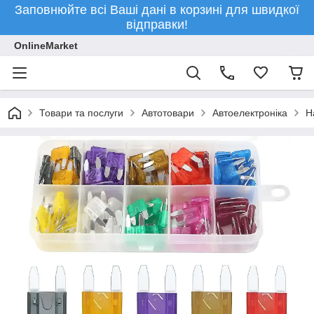
Заповнюйте всі Ваші дані в корзині для швидкої
відправки!
OnlineMarket
Товари та послуги
Автотовари
Автоелектроніка
Н