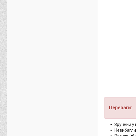
Переваги:
Зручний у 
Невибаглив