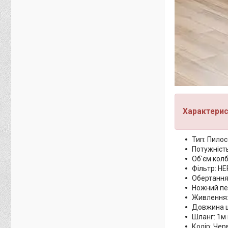
Характерис
Тип: Пилос
Потужність
Об'єм колб
Фільтр: Н
Обертання
Ножний пе
Живлення:
Довжина ш
Шланг: 1м
Колір: Че