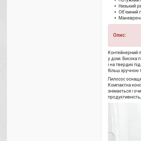
Потужний 
Низький р
Об'ємний 
Маневрена
Опис:
Контейнерний п
у домі. Висока 
і на твердих пі
більш зручною 
Пилосос оснащен
Компактна конс
знімається і о
продуктивність,