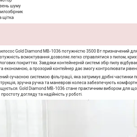
мотор
івень шуму
пилозбірник
 щітка
илосос Gold Diamond MB-1036 потужністю 3500 Вт призначений для
потужність всмоктування дозволяє легко справлятися з пилом, крих
длогових покриттях. Завдяки контейнерній системі збір пилу відбув
та економною, а прозорий контейнер дає змогу контролювати рівен
ий сучасною системою фільтрації, яка затримує дрібні частинки пи
трукція, зручна ручка та маневрові колеса забезпечують комфортн
чищується. Gold Diamond MB-1036 стане практичним вибором для щ
 простоту догляду та надійність у роботі.