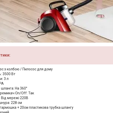
тики:
ос з колбою / Пилосос для дому
: 3500 Вт
и: 3 л
ЕРА
 шланга: На 360°
ремикач On/Off: Так
 Від мережі 220В
нура: 228 см
 гармошка + 20см пластикова трубка шлангу
рвоний