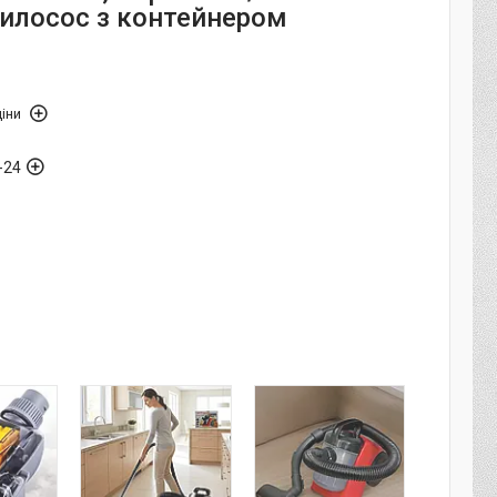
Пилосос з контейнером
іни
-24