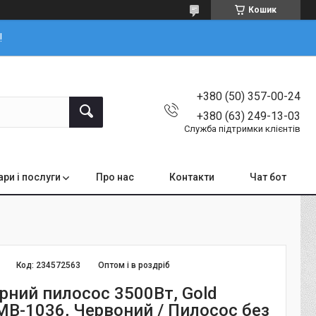
Кошик
!
+380 (50) 357-00-24
+380 (63) 249-13-03
Служба підтримки клієнтів
ари і послуги
Про нас
Контакти
Чат бот
Код:
234572563
Оптом і в роздріб
рний пилосос 3500Вт, Gold
MB-1036, Червоний / Пилосос без