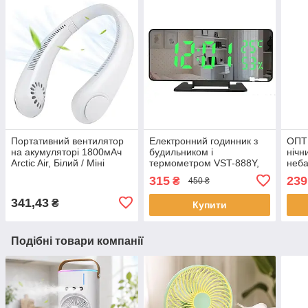
Портативний вентилятор
Електронний годинник з
ОПТ 
на акумуляторі 1800мАч
будильником і
нічн
Arctic Air, Білий / Міні
термометром VST-888Y,
неба
вентилятор на шию /
від мережі, Зелений /
пуль
315
239
₴
450 ₴
Акумуляторний
Дзеркальний годинник із
світ
вентилятор
зеленим LED
341,43
₴
Купити
Подібні товари компанії