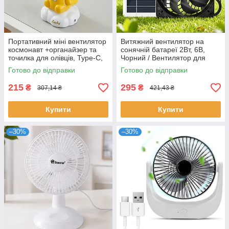
Портативний міні вентилятор
Витяжний вентилятор на
космонавт +органайзер та
сонячній батареї 2Вт, 6В,
точилка для олівців, Type-C,
Чорний / Вентилятор для
Жовтий / Акумуляторний
курника / Сонячний
Готово до відправки
Готово до відправки
вентилятор для дітей
вентилятор для теплиці
215
295
₴
₴
307,14 ₴
421,43 ₴
Купити
Купити
–30%
–30%