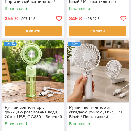
Портативний вентилятор /
Білий / Міні вентилятор /
Міні вентилятор /
Портативний вентилятор /
В наявності
В наявності
Акумуляторний вентилятор
Акумуляторний вентилятор
355
349
₴
₴
507,14 ₴
498,57 ₴
Купити
Купити
–30%
–30%
Ручний вентилятор з
Ручний вентилятор зі
функцією розпилення води,
складною ручкою, USB, JB1,
20мл, USB, GG8801, Зелений
Білий / Портативний
/ Портативний вентилятор /
вентилятор / Акумуляторний
В наявності
В наявності
Міні вентилятор
вентилятор / Міні вентилятор
акумуляторний