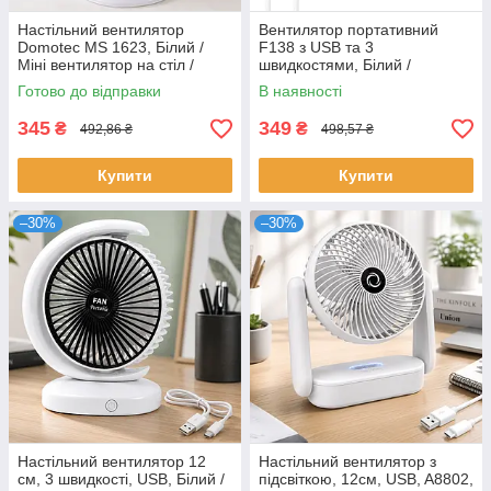
Настільний вентилятор
Вентилятор портативний
Domotec MS 1623, Білий /
F138 з USB та 3
Міні вентилятор на стіл /
швидкостями, Білий /
Маленький вентилятор
Безшумний побутовий
Готово до відправки
В наявності
настільний
вентилятор
345
349
₴
₴
492,86 ₴
498,57 ₴
Купити
Купити
–30%
–30%
Настільний вентилятор 12
Настільний вентилятор з
см, 3 швидкості, USB, Білий /
підсвіткою, 12см, USB, A8802,