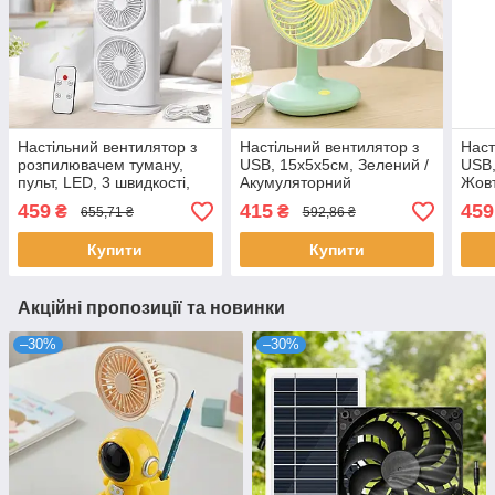
Настільний вентилятор з
Настільний вентилятор з
Наст
розпилювачем туману,
USB, 15х5х5см, Зелений /
USB,
пульт, LED, 3 швидкості,
Акумуляторний
Жовт
Білий / Акумуляторний
вентилятор / Ручний
вент
459
415
459
₴
₴
655,71 ₴
592,86 ₴
вентилятор / Міні
вентилятор / Вентилятор
вент
зволожувач
від акумулятора
Купити
Купити
Акційні пропозиції та новинки
–30%
–30%