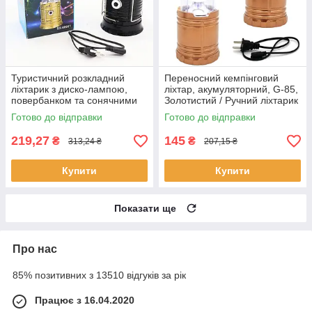
Туристичний розкладний
Переносний кемпінговий
ліхтарик з диско-лампою,
ліхтар, акумуляторний, G-85,
повербанком та сонячними
Золотистий / Ручний ліхтарик
панелями SX-6808T, Чорний
/ Кемпінговий світильник
Готово до відправки
Готово до відправки
/ Ручним ліхтарик
219,27
145
₴
₴
313,24 ₴
207,15 ₴
Купити
Купити
Показати ще
Про нас
85% позитивних з 13510 відгуків за рік
Працює з 16.04.2020