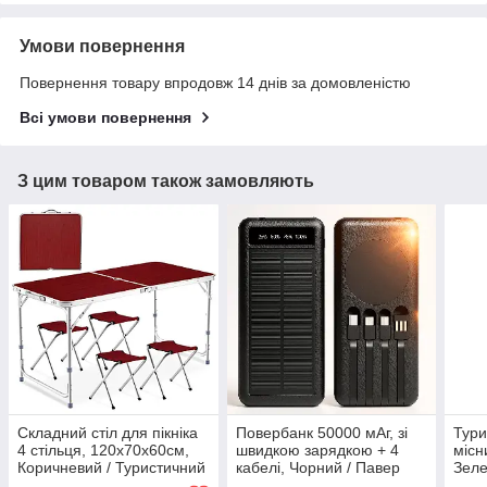
Умови повернення
Повернення товару впродовж 14 днів за домовленістю
Всі умови повернення
З цим товаром також замовляють
Складний стіл для пікніка
Повербанк 50000 мАг, зі
Тури
4 стільця, 120х70х60см,
швидкою зарядкою + 4
місн
Коричневий / Туристичний
кабелі, Чорний / Павер
Зеле
стіл розкладний / Стіл для
банк / Зовнішній
відп