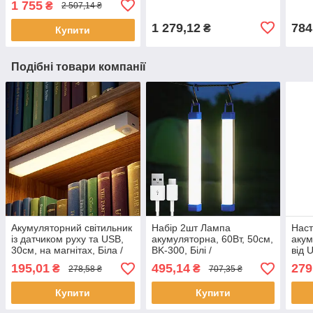
1 755
₴
2 507,14 ₴
кемпінгу
акумулятор / Power Bank /
пер
УМБ
1 279,12
784
₴
Купити
Подібні товари компанії
Акумуляторний світильник
Набір 2шт Лампа
Наст
із датчиком руху та USB,
акумуляторна, 60Вт, 50см,
акум
30см, на магнітах, Біла /
BK-300, Білі /
від 
Ручна LED лампа на
Світлодіодний ліхтар з
Сріб
195,01
495,14
279
₴
₴
278,58 ₴
707,35 ₴
акумуляторі
магнітом і гачком
нічн
світ
Купити
Купити