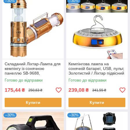
–30%
–30%
Складаний Ліхтар-Лампа для
Кемпінгова лампа на
кемпінгу із сонячною
сонячній батареї, USB, пульт,
панеллю SB-9688,
Золотистий / Ліхтар підвісний
Золотистий / Ліхтар
/ Туристичний світильник
Готово до відправки
Готово до відправки
кемпінговий
175,44
239,08
₴
₴
250,63 ₴
341,55 ₴
Купити
Купити
–30%
–30%