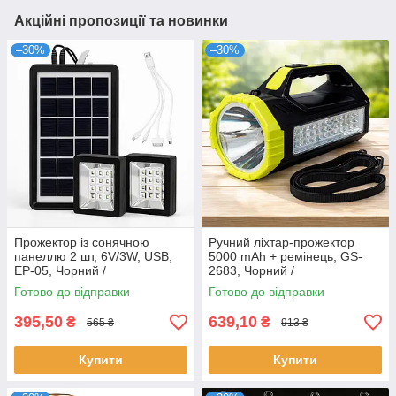
Акційні пропозиції та новинки
–30%
–30%
Прожектор із сонячною
Ручний ліхтар-прожектор
панеллю 2 шт, 6V/3W, USB,
5000 mAh + ремінець, GS-
EP-05, Чорний /
2683, Чорний /
Акумуляторна лампа
Акумуляторний ліхтар /
Готово до відправки
Готово до відправки
прожектор / Світлодіодний
Переносний ліхтар для
прожектор
кемпінгу
395,50
639,10
₴
₴
565 ₴
913 ₴
Купити
Купити