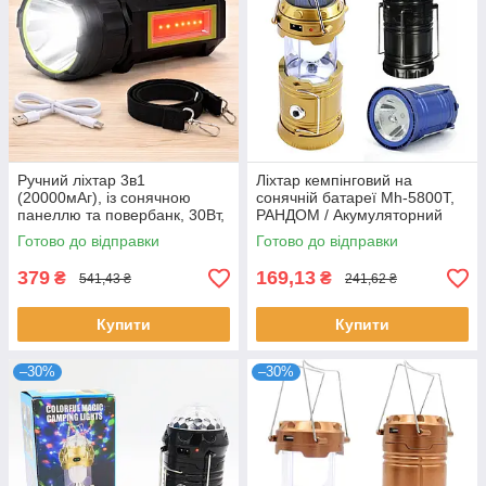
Ручний ліхтар 3в1
Ліхтар кемпінговий на
(20000мАг), із сонячною
сонячній батареї Mh-5800T,
панеллю та повербанк, 30Вт,
РАНДОМ / Акумуляторний
USB, HEL-T95, Чорний /
ліхтар з Power Bank
Готово до відправки
Готово до відправки
Акумуляторна лампа
379
169,13
₴
₴
541,43 ₴
241,62 ₴
Купити
Купити
–30%
–30%