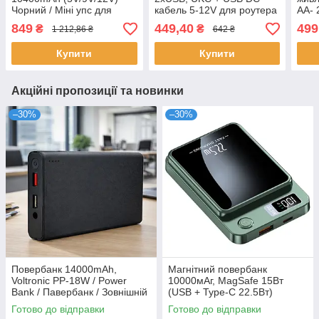
Чорний / Міні упс для
кабель 5-12V для роутера
AA- 
роутера / Безперебійник
/ Зовнішній акумулятор
UPS 
849
449,40
499
₴
₴
1 212,86 ₴
642 ₴
на роутер / Повербанк для
для телефону
Міні
роутера
Купити
Купити
Акційні пропозиції та новинки
–30%
–30%
Повербанк 14000mAh,
Магнітний повербанк
Voltronic PP-18W / Power
10000мАг, MagSafe 15Вт
Bank / Павербанк / Зовнішній
(USB + Type-C 22.5Вт)
акумулятор
Зелений / Бездротовий
Готово до відправки
Готово до відправки
павербанк / Power Bank /