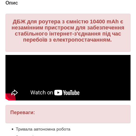
Опис
ДБЖ для роутера з ємністю 10400 mAh є
незамінним пристроєм для забезпечення
стабільного інтернет-з'єднання під час
перебоїв з електропостачанням.
Переваги:
Тривала автономна робота