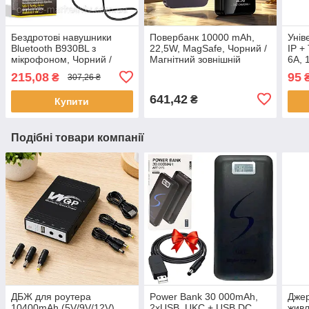
Бездротові навушники
Повербанк 10000 mAh,
Унів
Bluetooth B930BL з
22,5W, MagSafe, Чорний /
IP +
мікрофоном, Чорний /
Магнітний зовнішній
6А, 
Спортивні вакуумні
акумулятор / Павербанк
KC30
215,08
95
₴
307,26 ₴
навушники / Гарнітура
бездротовий
для 
bluetooth
Муль
641,42
₴
Купити
Подібні товари компанії
ДБЖ для роутера
Power Bank 30 000mAh,
Джер
10400mAh (5V/9V/12V)
2хUSB, UKC + USB DC
живл