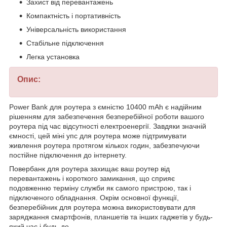
Захист від перевантажень
Компактність і портативність
Універсальність використання
Стабільне підключення
Легка установка
Опис:
Power Bank для роутера з ємністю 10400 mAh є надійним
рішенням для забезпечення безперебійної роботи вашого
роутера під час відсутності електроенергії. Завдяки значній
ємності, цей міні упс для роутера може підтримувати
живлення роутера протягом кількох годин, забезпечуючи
постійне підключення до інтернету.
Повербанк для роутера захищає ваш роутер від
перевантажень і короткого замикання, що сприяє
подовженню терміну служби як самого пристрою, так і
підключеного обладнання. Окрім основної функції,
безперебійник для роутера можна використовувати для
заряджання смартфонів, планшетів та інших гаджетів у будь-
який час і будь-де.