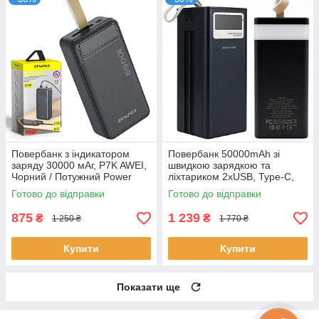
Повербанк з індикатором
Повербанк 50000mAh зі
заряду 30000 мАг, P7K AWEI,
швидкою зарядкою та
Чорний / Потужний Power
ліхтариком 2xUSB, Type-C,
bank / Портативна зарядка
Borofone BJ14D, Чорний /
Готово до відправки
Готово до відправки
Power bank / УМБ
875
1 239
₴
₴
1 250 ₴
1 770 ₴
Купити
Купити
Показати ще