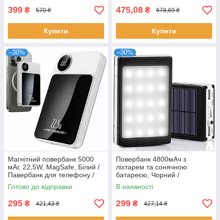
УМБ
399
475,08
₴
₴
570 ₴
678,69 ₴
Купити
Купити
–30%
–30%
Магнітний повербанк 5000
Повербанк 4800мАч з
мАг, 22,5W, MagSafe, Білий /
ліхтарем та сонячною
Павербанк для телефону /
батареєю, Чорний /
Бездротовий повербанк /
Портативний зовнішній
Готово до відправки
В наявності
PowerBank
акумулятор
295
299
₴
₴
421,43 ₴
427,14 ₴