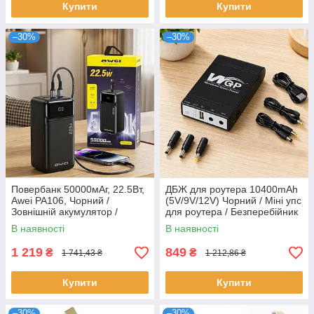
Купити
Купити
–30%
–30%
Повербанк 50000мАг, 22.5Вт,
ДБЖ для роутера 10400mAh
Awei PA106, Чорний /
(5V/9V/12V) Чорний / Міні упс
Зовнішній акумулятор /
для роутера / Безперебійник
Павербанк / PowerBank
на роутер / Повербанк для
В наявності
В наявності
роутера
1 219
849
₴
₴
1 741,43 ₴
1 212,86 ₴
Купити
Купити
–30%
–30%